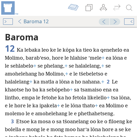
Baroma 12
Baroma
12
Ka lebaka leo ke le kōpa ka tieo ka qenehelo ea
Molimo, barab’eso, hore le hlahise ’mele
+
ea lōna e
le sehlabelo
+
se phelang,
+
se halalelang,
+
se
amohelehang ho Molimo,
+
e le tšebeletso e
2
halalelang
+
ka matla a lōna a ho nahana.
+
Le
khaotse ho ba ka sebōpeho
+
sa tsamaiso ena ea
lintho, empa le fetohe ka ho fetola likelello
+
tsa lōna,
e le hore le ka ipakela
+
e le lōna thato
+
ea Molimo e
molemo le e amohelehang le e phethahetseng.
3
Etsoe ka mosa o sa tšoanelang oo ke o filoeng ke
bolella e mong le e mong moo har’a lōna hore a se ke