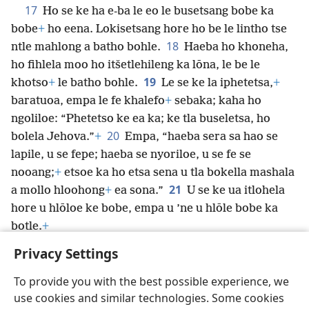
17
Ho se ke ha e-ba le eo le busetsang bobe ka
bobe
+
ho eena. Lokisetsang hore ho be le lintho tse
18
ntle mahlong a batho bohle.
Haeba ho khoneha,
ho fihlela moo ho itšetlehileng ka lōna, le be le
19
khotso
+
le batho bohle.
Le se ke la iphetetsa,
+
baratuoa, empa le fe khalefo
+
sebaka; kaha ho
ngoliloe: “Phetetso ke ea ka; ke tla buseletsa, ho
20
bolela Jehova.”
+
Empa, “haeba sera sa hao se
lapile, u se fepe; haeba se nyoriloe, u se fe se
nooang;
+
etsoe ka ho etsa sena u tla bokella mashala
21
a mollo hloohong
+
ea sona.”
U se ke ua itlohela
hore u hlōloe ke bobe, empa u ’ne u hlōle bobe ka
botle.
+
Privacy Settings
To provide you with the best possible experience, we
use cookies and similar technologies. Some cookies
Sesotho (Lesotho)
Romela
Ikhethele