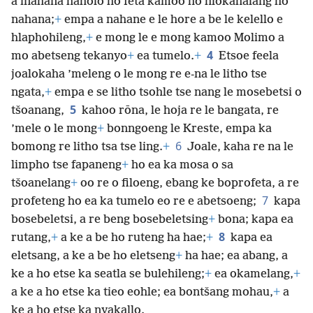
a inahana haholo ho feta kamoo ho hlokahalang ho
nahana;
+
empa a nahane e le hore a be le kelello e
hlaphohileng,
+
e mong le e mong kamoo Molimo a
4
mo abetseng tekanyo
+
ea tumelo.
+
Etsoe feela
joalokaha ’meleng o le mong re e-na le litho tse
ngata,
+
empa e se litho tsohle tse nang le mosebetsi o
5
tšoanang,
kahoo rōna, le hoja re le bangata, re
’mele o le mong
+
bonngoeng le Kreste, empa ka
6
bomong re litho tsa tse ling.
+
Joale, kaha re na le
limpho tse fapaneng
+
ho ea ka mosa o sa
tšoanelang
+
oo re o filoeng, ebang ke boprofeta, a re
7
profeteng ho ea ka tumelo eo re e abetsoeng;
kapa
bosebeletsi, a re beng bosebeletsing
+
bona; kapa ea
8
rutang,
+
a ke a be ho ruteng ha hae;
+
kapa ea
eletsang, a ke a be ho eletseng
+
ha hae; ea abang, a
ke a ho etse ka seatla se bulehileng;
+
ea okamelang,
+
a ke a ho etse ka tieo eohle; ea bontšang mohau,
+
a
ke a ho etse ka nyakallo.