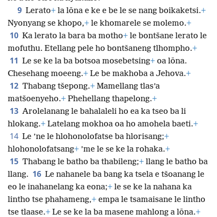
9
Lerato
+
la lōna e ke e be le se nang boikaketsi.
+
Nyonyang se khopo,
+
le khomarele se molemo.
+
10
Ka lerato la bara ba motho
+
le bontšane lerato le
mofuthu. Etellang pele ho bontšaneng tlhompho.
+
11
Le se ke la ba botsoa mosebetsing
+
oa lōna.
Chesehang moeeng.
+
Le be makhoba a Jehova.
+
12
Thabang tšepong.
+
Mamellang tlas’a
matšoenyeho.
+
Phehellang thapelong.
+
13
Arolelanang le bahalaleli ho ea ka tseo ba li
hlokang.
+
Latelang mokhoa oa ho amohela baeti.
+
14
Le ’ne le hlohonolofatse ba hlorisang;
+
hlohonolofatsang
+
’me le se ke la rohaka.
+
15
Thabang le batho ba thabileng;
+
llang le batho ba
16
llang.
Le nahanele ba bang ka tsela e tšoanang le
eo le inahanelang ka eona;
+
le se ke la nahana ka
lintho tse phahameng,
+
empa le tsamaisane le lintho
tse tlaase.
+
Le se ke la ba masene mahlong a lōna.
+