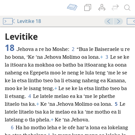
Levitike 18
Levitike
18
2
Jehova a re ho Moshe:
“Bua le Baiseraele u re
3
ho bona, ‘Ke ’na Jehova Molimo oa lona.
+
Le se ke
la itšoara ka mokhoa oo batho ba itšoarang ka oona
naheng ea Egepeta moo le neng le lula teng ’me le se
ke la etsa lintho tseo ba li etsang naheng ea Kanana,
moo ke le isang teng.
+
Le se ke la etsa lintho tseo ba
4
li etsang.
Le latele melao ea ka ’me le phethe
5
litaelo tsa ka.
+
Ke ’na Jehova Molimo oa lona.
Le
latele litaelo tsa ka le melao ea ka ’me motho ea li
latelang o tla phela.
+
Ke ’na Jehova.
6
Ha ho motho leha e le ofe har’a lona ea lokelang