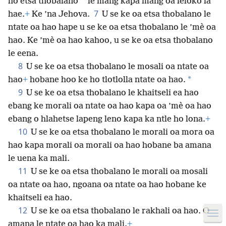
*
ho etsa thobalano
le mang kapa mang oa leloko la
7
hae.
+
Ke ’na Jehova.
U se ke oa etsa thobalano le
ntate oa hao hape u se ke oa etsa thobalano le ’mè oa
hao. Ke ’mè oa hao kahoo, u se ke oa etsa thobalano
le eena.
8
U se ke oa etsa thobalano le mosali oa ntate oa
*
hao
+
hobane hoo ke ho tlotlolla ntate oa hao.
9
U se ke oa etsa thobalano le khaitseli ea hao
ebang ke morali oa ntate oa hao kapa oa ’mè oa hao
ebang o hlahetse lapeng leno kapa ka ntle ho lona.
+
10
U se ke oa etsa thobalano le morali oa mora oa
hao kapa morali oa morali oa hao hobane ba amana
le uena ka mali.
11
U se ke oa etsa thobalano le morali oa mosali
oa ntate oa hao, ngoana oa ntate oa hao hobane ke
khaitseli ea hao.
12
U se ke oa etsa thobalano le rakhali oa hao. O
amana le ntate oa hao ka mali.
+