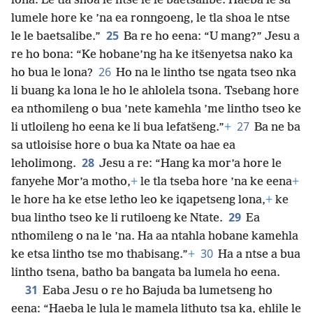
lona: Le tla shoa le ntse le le baetsalibe. Haeba le sa
lumele hore ke ’na ea ronngoeng, le tla shoa le ntse
25
le le baetsalibe.”
Ba re ho eena: “U mang?” Jesu a
re ho bona: “Ke hobane’ng ha ke itšenyetsa nako ka
26
ho bua le lona?
Ho na le lintho tse ngata tseo nka
li buang ka lona le ho le ahlolela tsona. Tsebang hore
ea nthomileng o bua ’nete kamehla ’me lintho tseo ke
27
li utloileng ho eena ke li bua lefatšeng.”
+
Ba ne ba
sa utloisise hore o bua ka Ntate oa hae ea
28
leholimong.
Jesu a re: “Hang ka mor’a hore le
fanyehe Mor’a motho,
+
le tla tseba hore ’na ke eena
+
le hore ha ke etse letho leo ke iqapetseng lona,
+
ke
29
bua lintho tseo ke li rutiloeng ke Ntate.
Ea
nthomileng o na le ’na. Ha aa ntahla hobane kamehla
30
ke etsa lintho tse mo thabisang.”
+
Ha a ntse a bua
lintho tsena, batho ba bangata ba lumela ho eena.
31
Eaba Jesu o re ho Bajuda ba lumetseng ho
eena: “Haeba le lula le mamela lithuto tsa ka, ehlile le