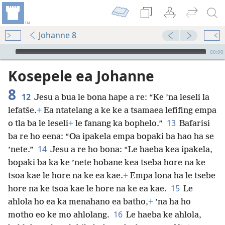
Johanne 8
Audio Player
00:00
Kosepele ea Johanne
8
12
Jesu a bua le bona hape a re: “Ke ’na leseli la
lefatše.
+
Ea ntatelang a ke ke a tsamaea lefifing empa
13
o tla ba le leseli
+
le fanang ka bophelo.”
Bafarisi
ba re ho eena: “Oa ipakela empa bopaki ba hao ha se
14
’nete.”
Jesu a re ho bona: “Le haeba kea ipakela,
bopaki ba ka ke ’nete hobane kea tseba hore na ke
tsoa kae le hore na ke ea kae.
+
Empa lona ha le tsebe
15
hore na ke tsoa kae le hore na ke ea kae.
Le
ahlola ho ea ka menahano ea batho,
+
’na ha ho
16
motho eo ke mo ahlolang.
Le haeba ke ahlola,