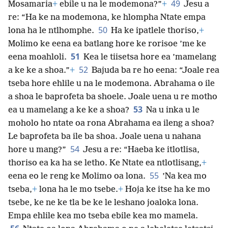
49
Mosamaria
+
ebile u na le modemona?”
+
Jesu a
re: “Ha ke na modemona, ke hlompha Ntate empa
50
lona ha le ntlhomphe.
Ha ke ipatlele thoriso,
+
Molimo ke eena ea batlang hore ke rorisoe ’me ke
51
eena moahloli.
Kea le tiisetsa hore ea ’mamelang
52
a ke ke a shoa.”
+
Bajuda ba re ho eena: “Joale rea
tseba hore ehlile u na le modemona. Abrahama o ile
a shoa le baprofeta ba shoele. Joale uena u re motho
53
ea u mamelang a ke ke a shoa?
Na u inka u le
moholo ho ntate oa rona Abrahama ea ileng a shoa?
Le baprofeta ba ile ba shoa. Joale uena u nahana
54
hore u mang?”
Jesu a re: “Haeba ke itlotlisa,
thoriso ea ka ha se letho. Ke Ntate ea ntlotlisang,
+
55
eena eo le reng ke Molimo oa lona.
’Na kea mo
tseba,
+
lona ha le mo tsebe.
+
Hoja ke itse ha ke mo
tsebe, ke ne ke tla be ke le leshano joaloka lona.
Empa ehlile kea mo tseba ebile kea mo mamela.