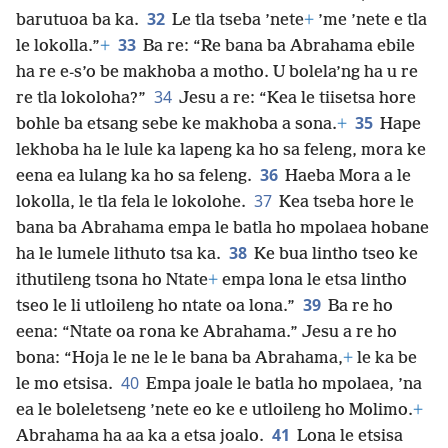
32
barutuoa ba ka.
Le tla tseba ’nete
+
’me ’nete e tla
33
le lokolla.”
+
Ba re: “Re bana ba Abrahama ebile
ha re e-s’o be makhoba a motho. U bolela’ng ha u re
34
re tla lokoloha?”
Jesu a re: “Kea le tiisetsa hore
35
bohle ba etsang sebe ke makhoba a sona.
+
Hape
lekhoba ha le lule ka lapeng ka ho sa feleng, mora ke
36
eena ea lulang ka ho sa feleng.
Haeba Mora a le
37
lokolla, le tla fela le lokolohe.
Kea tseba hore le
bana ba Abrahama empa le batla ho mpolaea hobane
38
ha le lumele lithuto tsa ka.
Ke bua lintho tseo ke
ithutileng tsona ho Ntate
+
empa lona le etsa lintho
39
tseo le li utloileng ho ntate oa lona.”
Ba re ho
eena: “Ntate oa rona ke Abrahama.” Jesu a re ho
bona: “Hoja le ne le le bana ba Abrahama,
+
le ka be
40
le mo etsisa.
Empa joale le batla ho mpolaea, ’na
ea le boleletseng ’nete eo ke e utloileng ho Molimo.
+
41
Abrahama ha aa ka a etsa joalo.
Lona le
etsisa