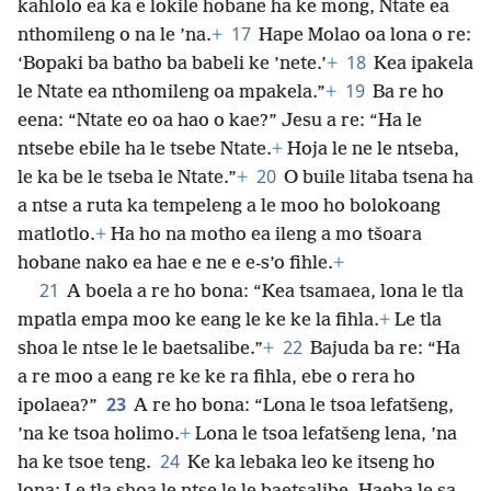
kahlolo ea ka e lokile hobane ha ke mong, Ntate ea
17
nthomileng o na le ’na.
+
Hape Molao oa lona o re:
18
‘Bopaki ba batho ba babeli ke ’nete.’
+
Kea ipakela
19
le Ntate ea nthomileng oa mpakela.”
+
Ba re ho
eena: “Ntate eo oa hao o kae?” Jesu a re: “Ha le
ntsebe ebile ha le tsebe Ntate.
+
Hoja le ne le ntseba,
20
le ka be le tseba le Ntate.”
+
O buile litaba tsena ha
a ntse a ruta ka tempeleng a le moo ho bolokoang
matlotlo.
+
Ha ho na motho ea ileng a mo tšoara
hobane nako ea hae e ne e e-s’o fihle.
+
21
A boela a re ho bona: “Kea tsamaea, lona le tla
mpatla empa moo ke eang le ke ke la fihla.
+
Le tla
22
shoa le ntse le le baetsalibe.”
+
Bajuda ba re: “Ha
a re moo a eang re ke ke ra fihla, ebe o rera ho
23
ipolaea?”
A re ho bona: “Lona le tsoa lefatšeng,
’na ke tsoa holimo.
+
Lona le tsoa lefatšeng lena, ’na
24
ha ke tsoe teng.
Ke ka lebaka leo ke itseng ho