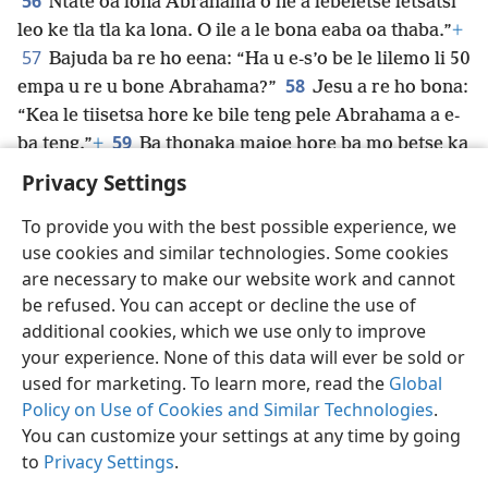
56
Ntate oa lona Abrahama o ne a lebeletse letsatsi
leo ke tla tla ka lona. O ile a le bona eaba oa thaba.”
+
57
Bajuda ba re ho eena: “Ha u e-s’o be le lilemo li 50
58
empa u re u bone Abrahama?”
Jesu a re ho bona:
“Kea le tiisetsa hore ke bile teng pele Abrahama a e-
59
ba teng.”
+
Ba thonaka majoe hore ba mo betse ka
’ona empa a ipata eaba o tsoa ka tempeleng.
Privacy Settings
To provide you with the best possible experience, we
use cookies and similar technologies. Some cookies
are necessary to make our website work and cannot
Sesotho (Lesotho)
Romela
Ikhethele
be refused. You can accept or decline the use of
Copyright
© 2026 Watch Tower Bible and Tract Society of Pennsylvania
additional cookies, which we use only to improve
Melao ea Tšebeliso
Tumellano ea ho Boloka Lekunutu
your experience. None of this data will ever be sold or
Privacy Settings
Kena
JW.ORG
used for marketing. To learn more, read the
Global
Policy on Use of Cookies and Similar Technologies
.
You can customize your settings at any time by going
to
Privacy Settings
.