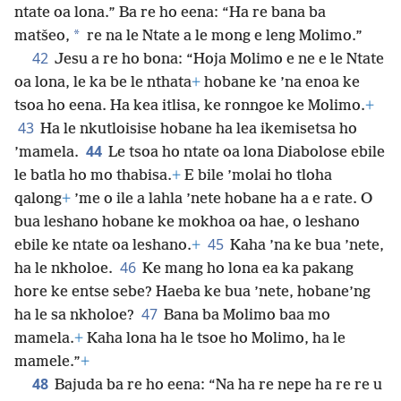
ntate oa lona.” Ba re ho eena: “Ha re bana ba
*
matšeo,
re na le Ntate a le mong e leng Molimo.”
42
Jesu a re ho bona: “Hoja Molimo e ne e le Ntate
oa lona, le ka be le nthata
+
hobane ke ’na enoa ke
tsoa ho eena. Ha kea itlisa, ke ronngoe ke Molimo.
+
43
Ha le nkutloisise hobane ha lea ikemisetsa ho
44
’mamela.
Le tsoa ho ntate oa lona Diabolose ebile
le batla ho mo thabisa.
+
E bile ’molai ho tloha
qalong
+
’me o ile a lahla ’nete hobane ha a e rate. O
bua leshano hobane ke mokhoa oa hae, o leshano
45
ebile ke ntate oa leshano.
+
Kaha ’na ke bua ’nete,
46
ha le nkholoe.
Ke mang ho lona ea ka pakang
hore ke entse sebe? Haeba ke bua ’nete, hobane’ng
47
ha le sa nkholoe?
Bana ba Molimo baa mo
mamela.
+
Kaha lona ha le tsoe ho Molimo, ha le
mamele.”
+
48
Bajuda ba re ho eena: “Na ha re nepe ha re re u