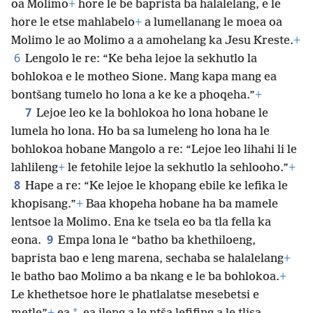
oa Molimo
+
hore le be baprista ba halalelang, e le
hore le etse mahlabelo
+
a lumellanang le moea oa
Molimo le ao Molimo a a amohelang ka Jesu Kreste.
+
6
Lengolo le re: “Ke beha lejoe la sekhutlo la
bohlokoa e le motheo Sione. Mang kapa mang ea
bontšang tumelo ho lona a ke ke a phoqeha.”
+
7
Lejoe leo ke la bohlokoa ho lona hobane le
lumela ho lona. Ho ba sa lumeleng ho lona ha le
bohlokoa hobane Mangolo a re: “Lejoe leo lihahi li le
lahlileng
+
le fetohile lejoe la sekhutlo la sehlooho.”
+
8
Hape a re: “Ke lejoe le khopang ebile ke lefika le
khopisang.”
+
Baa khopeha hobane ha ba mamele
lentsoe la Molimo. Ena ke tsela eo ba tla fella ka
9
eona.
Empa lona le “batho ba khethiloeng,
baprista bao e leng marena, sechaba se halalelang
+
le batho bao Molimo a ba nkang e le ba bohlokoa.
+
Le khethetsoe hore le phatlalatse mesebetsi e