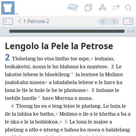
1 Petrose 2
Audio Player
00:00
Lengolo la Pele la Petrose
2
Tlohelang ho etsa lintho tse mpe,
+
leshano,
2
boikaketsi, mona le ho hlabana ka mantsoe.
Le
*
lakatse lebese le hloekileng
la lentsoe la Molimo
joalokaha masea
+
a labalabela lebese e le hore ka
3
lona le tle le hole le be le pholosoe
+
hobane le
*
tsebile hantle
hore Morena o mosa.
4
Tloong ho eo e leng lejoe le phelang. Le hoja le
ile la lahloa ke batho,
+
Molimo o ile a le khetha a ba a
5
le nka e le la bohlokoa.
+
Le lona le majoe a
phelang a ntlo e ntseng e hahoa ka moea o halalelang