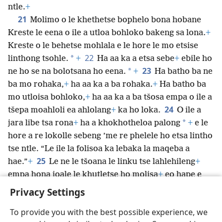
ntle.
+
21
Molimo o le khethetse bophelo bona hobane
Kreste le eena o ile a utloa bohloko bakeng sa lona.
+
Kreste o le behetse mohlala e le hore le mo etsise
22
*
linthong tsohle.
+
Ha aa ka a etsa sebe
+
ebile ho
23
*
ne ho se na bolotsana ho eena.
+
Ha batho ba ne
ba mo rohaka,
+
ha aa ka a ba rohaka.
+
Ha batho ba
mo utloisa bohloko,
+
ha aa ka a ba tšosa empa o ile a
24
tšepa moahloli ea ahlolang
+
ka ho loka.
O ile a
*
jara libe tsa rona
+
ha a khokhotheloa palong
+
e le
hore a re lokolle sebeng ’me re phelele ho etsa lintho
tse ntle. “Le ile la folisoa ka lebaka la maqeba a
25
hae.”
+
Le ne le tšoana le linku tse lahlehileng
+
empa hona joale le khutletse ho molisa
+
eo hape e
*
leng molebeli oa lona.
Privacy Settings
To provide you with the best possible experience, we