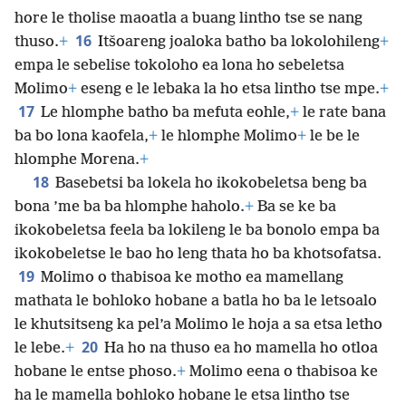
hore le tholise maoatla a buang lintho tse se nang
16
thuso.
+
Itšoareng joaloka batho ba lokolohileng
+
empa le sebelise tokoloho ea lona ho sebeletsa
Molimo
+
eseng e le lebaka la ho etsa lintho tse mpe.
+
17
Le hlomphe batho ba mefuta eohle,
+
le rate bana
ba bo lona kaofela,
+
le hlomphe Molimo
+
le be le
hlomphe Morena.
+
18
Basebetsi ba lokela ho ikokobeletsa beng ba
bona ’me ba ba hlomphe haholo.
+
Ba se ke ba
ikokobeletsa feela ba lokileng le ba bonolo empa ba
ikokobeletse le bao ho leng thata ho ba khotsofatsa.
19
Molimo o thabisoa ke motho ea mamellang
mathata le bohloko hobane a batla ho ba le letsoalo
le khutsitseng ka pel’a Molimo le hoja a sa etsa letho
20
le lebe.
+
Ha ho na thuso ea ho mamella ho otloa
hobane le entse phoso.
+
Molimo eena o thabisoa ke
ha le mamella bohloko hobane le etsa lintho tse