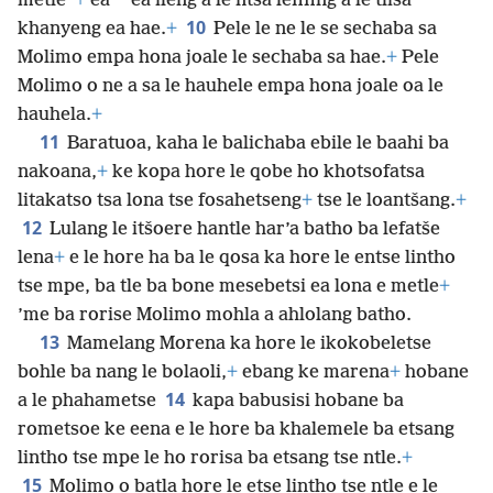
*
metle”
+
ea
ea ileng a le ntša lefifing a le tlisa
10
khanyeng ea hae.
+
Pele le ne le se sechaba sa
Molimo empa hona joale le sechaba sa hae.
+
Pele
Molimo o ne a sa le hauhele empa hona joale oa le
hauhela.
+
11
Baratuoa, kaha le balichaba ebile le baahi ba
nakoana,
+
ke kopa hore le qobe ho
khotsofatsa
litakatso tsa lona tse fosahetseng
+
tse le loantšang.
+
12
Lulang le itšoere hantle har’a batho ba lefatše
lena
+
e le hore ha ba le qosa ka hore le entse lintho
tse mpe, ba tle ba bone mesebetsi ea lona e metle
+
’me ba rorise Molimo mohla a ahlolang batho.
13
Mamelang Morena ka hore le ikokobeletse
bohle ba nang le bolaoli,
+
ebang ke marena
+
hobane
14
a le phahametse
kapa babusisi hobane ba
rometsoe ke eena e le hore ba khalemele ba etsang
lintho tse mpe le ho rorisa ba etsang tse ntle.
+
15
Molimo o batla hore le etse lintho tse ntle e le