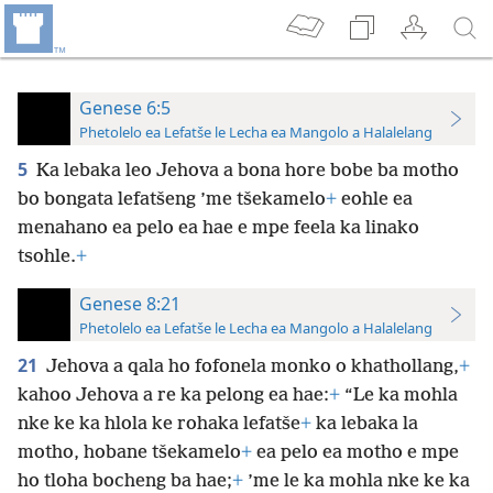
Genese 6:5
Phetolelo ea Lefatše le Lecha ea Mangolo a Halalelang
5
Ka lebaka leo Jehova a bona hore bobe ba motho
bo bongata lefatšeng ’me tšekamelo
+
eohle ea
menahano ea pelo ea hae e mpe feela ka linako
tsohle.
+
Genese 8:21
Phetolelo ea Lefatše le Lecha ea Mangolo a Halalelang
21
Jehova a qala ho fofonela monko o khathollang,
+
kahoo Jehova a re ka pelong ea hae:
+
“Le ka mohla
nke ke ka hlola ke rohaka lefatše
+
ka lebaka la
motho, hobane tšekamelo
+
ea pelo ea motho e mpe
ho tloha bocheng ba hae;
+
’me le ka mohla nke ke ka