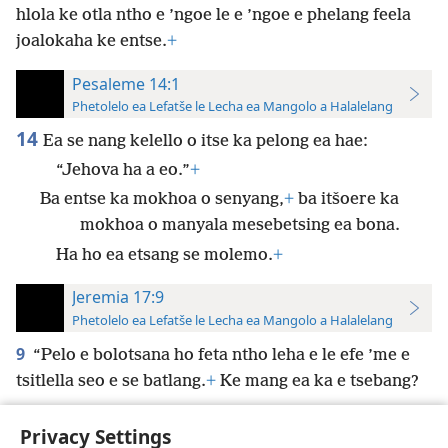
hlola ke otla ntho e ’ngoe le e ’ngoe e phelang feela
joalokaha ke entse.
+
Pesaleme 14:1
Phetolelo ea Lefatše le Lecha ea Mangolo a Halalelang
14
Ea se nang kelello o itse ka pelong ea hae:
“Jehova ha a eo.”
+
Ba entse ka mokhoa o senyang,
+
ba itšoere ka
mokhoa o manyala mesebetsing ea bona.
Ha ho ea etsang se molemo.
+
Jeremia 17:9
Phetolelo ea Lefatše le Lecha ea Mangolo a Halalelang
9
“Pelo e bolotsana ho feta ntho leha e le efe ’me e
tsitlella seo e se batlang.
+
Ke mang ea ka e tsebang?
Privacy Settings