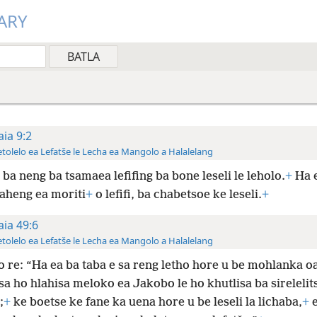
ARY
aia 9:2
tolelo ea Lefatše le Lecha ea Mangolo a Halalelang
ba neng ba tsamaea lefifing ba bone leseli le leholo.
+
Ha e
naheng ea moriti
+
o lefifi, ba chabetsoe ke leseli.
+
aia 49:6
tolelo ea Lefatše le Lecha ea Mangolo a Halalelang
o re: “Ha ea ba taba e sa reng letho hore u be mohlanka o
a ho hlahisa meloko ea Jakobo le ho khutlisa ba sireleli
;
+
ke boetse ke fane ka uena hore u be leseli la lichaba,
+
e