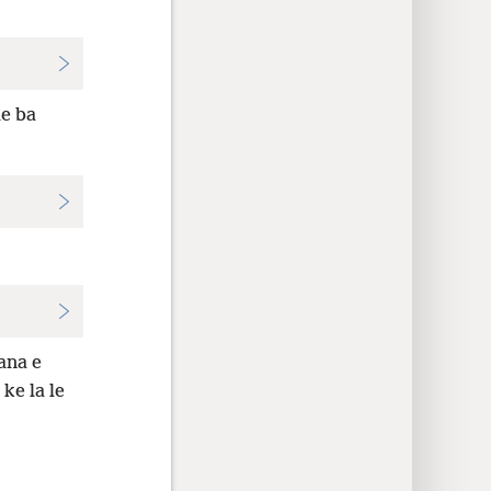
le ba
ana e
 ke la le