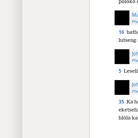
poloko e
Ma
Phe
16
bath
lutseng 
Jo
Phe
5
Leseli
Jo
Phe
35
Ka h
eketsehi
hlōla ka