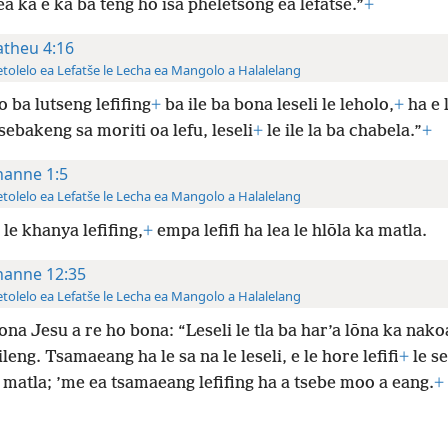
a ka e ka ba teng ho isa pheletsong ea lefatše.”
+
theu 4:16
tolelo ea Lefatše le Lecha ea Mangolo a Halalelang
o ba lutseng lefifing
+
ba ile ba bona leseli le leholo,
+
ha e 
sebakeng sa moriti oa lefu, leseli
+
le ile la ba chabela.”
+
hanne 1:5
tolelo ea Lefatše le Lecha ea Mangolo a Halalelang
 le khanya lefifing,
+
empa lefifi ha lea le hlōla ka matla.
hanne 12:35
tolelo ea Lefatše le Lecha ea Mangolo a Halalelang
ona Jesu a re ho bona: “Leseli le tla ba har’a lōna ka nako
leng. Tsamaeang ha le sa na le leseli, e le hore lefifi
+
le se
 matla; ’me ea tsamaeang lefifing ha a tsebe moo a eang.
+