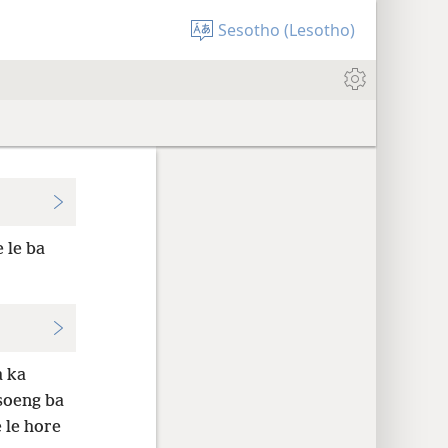
Sesotho (Lesotho)
 le ba
a ka
tsoeng ba
 le hore