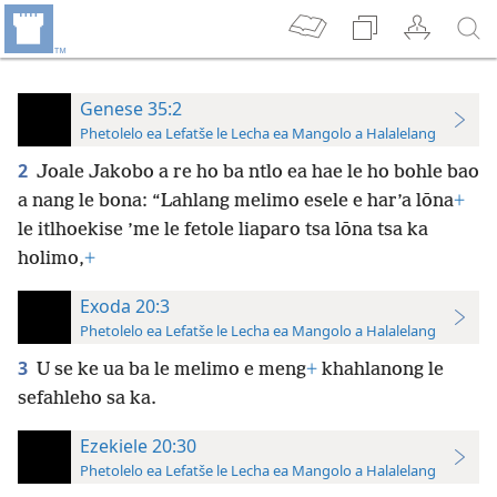
Genese 35:2
Phetolelo ea Lefatše le Lecha ea Mangolo a Halalelang
2
Joale Jakobo a re ho ba ntlo ea hae le ho bohle bao
a nang le bona: “Lahlang melimo esele e har’a lōna
+
le itlhoekise ’me le fetole liaparo tsa lōna tsa ka
holimo,
+
Exoda 20:3
Phetolelo ea Lefatše le Lecha ea Mangolo a Halalelang
3
U se ke ua ba le melimo e meng
+
khahlanong le
sefahleho sa ka.
Ezekiele 20:30
Phetolelo ea Lefatše le Lecha ea Mangolo a Halalelang