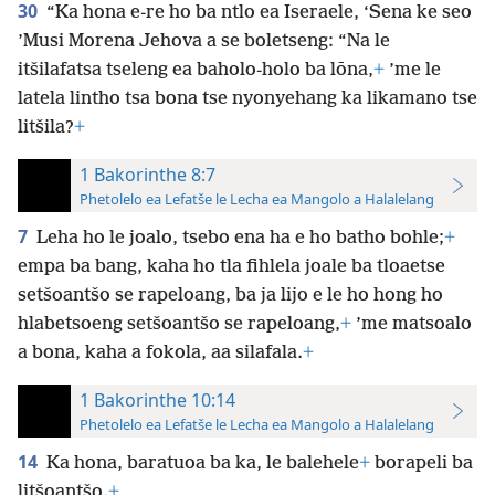
30
“Ka hona e-re ho ba ntlo ea Iseraele, ‘Sena ke seo
’Musi Morena Jehova a se boletseng: “Na le
itšilafatsa tseleng ea baholo-holo ba lōna,
+
’me le
latela lintho tsa bona tse nyonyehang ka likamano tse
litšila?
+
1 Bakorinthe 8:7
Phetolelo ea Lefatše le Lecha ea Mangolo a Halalelang
7
Leha ho le joalo, tsebo ena ha e ho batho bohle;
+
empa ba bang, kaha ho tla fihlela joale ba tloaetse
setšoantšo se rapeloang, ba ja lijo e le ho hong ho
hlabetsoeng setšoantšo se rapeloang,
+
’me matsoalo
a bona, kaha a fokola, aa silafala.
+
1 Bakorinthe 10:14
Phetolelo ea Lefatše le Lecha ea Mangolo a Halalelang
14
Ka hona, baratuoa ba ka, le balehele
+
borapeli ba
litšoantšo.
+