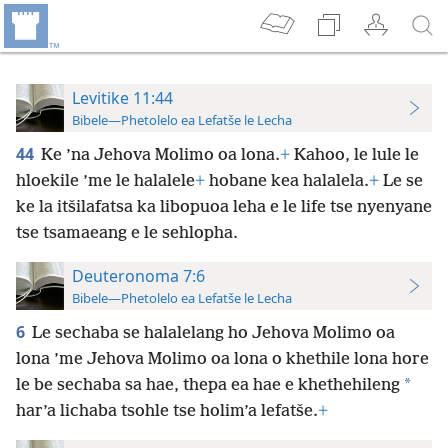
Levitike 11:44
Bibele—Phetolelo ea Lefatše le Lecha
44
Ke ’na Jehova Molimo oa lona.
+
Kahoo, le lule le
hloekile ’me le halalele
+
hobane kea halalela.
+
Le se
ke la itšilafatsa ka libopuoa leha e le life tse nyenyane
tse tsamaeang e le sehlopha.
Deuteronoma 7:6
Bibele—Phetolelo ea Lefatše le Lecha
6
Le sechaba se halalelang ho Jehova Molimo oa
lona ’me Jehova Molimo oa lona o khethile lona hore
*
le be sechaba sa hae, thepa ea hae e khethehileng
har’a lichaba tsohle tse holim’a lefatše.
+