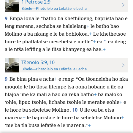
1 Petrose 2:9
Bibele—Phetolelo ea Lefatše le Lecha
9
Empa lona le “batho ba khethiloeng, baprista bao e
leng marena, sechaba se halalelang
+
le batho bao
Molimo a ba nkang e le ba bohlokoa.
+
Le khethetsoe
*
hore le phatlalatse mesebetsi e metle”
+
ea
ea ileng
a le ntša lefifing a le tlisa khanyeng ea hae.
+
Tšenolo 5:9, 10
Bibele—Phetolelo ea Lefatše le Lecha
9
Ba bina pina e ncha
+
e reng: “Oa tšoaneleha ho nka
moqolo le ho tlosa litempe tsa oona hobane u ile oa
hlajoa ’me ka mali a hao oa reka batho
+
ba maloko
’ohle, lipuo tsohle, lichaba tsohle le merabe eohle
+
e
10
le hore ba sebeletse Molimo.
U ile oa ba etsa
marena
+
le baprista e le hore ba sebeletse Molimo
+
’me ba tla busa lefatše e le marena.”
+