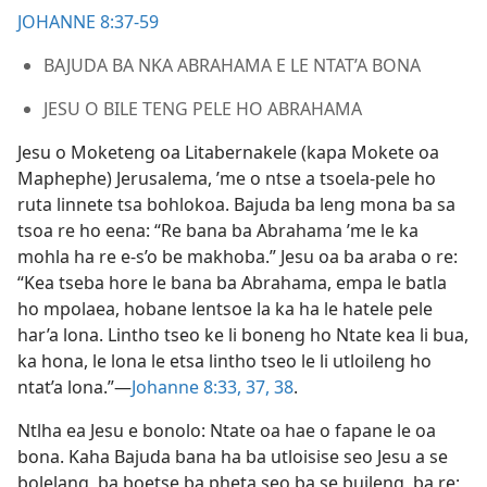
JOHANNE 8:37-59
BAJUDA BA NKA ABRAHAMA E LE NTAT’A BONA
JESU O BILE TENG PELE HO ABRAHAMA
Jesu o Moketeng oa Litabernakele (kapa Mokete oa
Maphephe) Jerusalema, ’me o ntse a tsoela-pele ho
ruta linnete tsa bohlokoa. Bajuda ba leng mona ba sa
tsoa re ho eena: “Re bana ba Abrahama ’me le ka
mohla ha re e-s’o be makhoba.” Jesu oa ba araba o re:
“Kea tseba hore le bana ba Abrahama, empa le batla
ho mpolaea, hobane lentsoe la ka ha le hatele pele
har’a lona. Lintho tseo ke li boneng ho Ntate kea li bua,
ka hona, le lona le etsa lintho tseo le li utloileng ho
ntat’a lona.”—
Johanne 8:33,
37, 38
.
Ntlha ea Jesu e bonolo: Ntate oa hae o fapane le oa
bona. Kaha Bajuda bana ha ba utloisise seo Jesu a se
bolelang, ba boetse ba pheta seo ba se buileng, ba re: