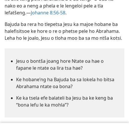
nako eo a neng a phela e le lengeloi pele a tla
lefatšeng.—
Johanne 8:56-58
.
Bajuda ba rera ho tlepetsa Jesu ka majoe hobane ba
halefisitsoe ke hore o re o phetse pele ho Abrahama.
Leha ho le joalo, Jesu o tloha moo ba sa mo ntša kotsi.
Jesu o bontša joang hore Ntate oa hae o
fapane le ntate oa lira tsa hae?
Ke hobane’ng ha Bajuda ba sa lokela ho bitsa
Abrahama ntate oa bona?
Ke ka tsela efe balateli ba Jesu ba ke keng ba
“bona lefu le ka mohla”?