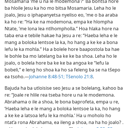
Mosamaria ’me u na le modemona’?” Ba bontša hore
ba hloile Jesu ka ho mo bitsa Mosamaria. Leha ho le
joalo, Jesu o iphapanyetsa nyeliso eo, ’me o ba araba
ka ho re: “Ha ke na modemona, empa ke hlompha
Ntate, ’me lona lea ntlhompholla.” Hoa hlaka hore na
taba ena e tebile hakae ha Jesu a re: “Haeba leha e le
mang a boloka lentsoe la ka, ho hang a ke ke a bona
lefu le ka mohla.” Ha a bolele hore baapostola ba hae
le bohle ba mo latelang ba ke ke ba shoa. Leha ho le
joalo, o bolela hore ba ke ke ba angoa ke “lefu la
bobeli,” e leng ho shoa ka ho sa feleng ba se na tšepo
ea tsoho.—
Johanne 8:48-51;
Tšenolo 21:8
.
Bajuda ha ba utloisise seo Jesu a se bolelang, kahoo ba
re: “Joale re hlile rea tseba hore u na le modemona.
Abrahama o ile a shoa, le bona baprofeta, empa u re,
‘Haeba leha e le mang a boloka lentsoe la ka, ho hang
a ke ke a latsoa lefu le ka mohla.’ Ha u moholo ho
ntat’a rona Abrahama, ea ileng a shoa, na ha ho joalo? .