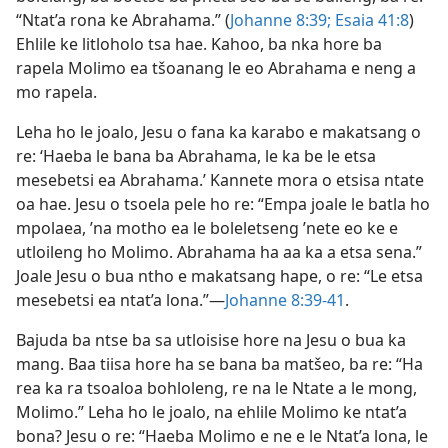
“Ntat’a rona ke Abrahama.” (
Johanne 8:39;
Esaia 41:8
)
Ehlile ke litloholo tsa hae. Kahoo, ba nka hore ba
rapela Molimo ea tšoanang le eo Abrahama e neng a
mo rapela.
Leha ho le joalo, Jesu o fana ka karabo e makatsang o
re: ‘Haeba le bana ba Abrahama, le ka be le etsa
mesebetsi ea Abrahama.’ Kannete mora o etsisa ntate
oa hae. Jesu o tsoela pele ho re: “Empa joale le batla ho
mpolaea, ’na motho ea le boleletseng ’nete eo ke e
utloileng ho Molimo. Abrahama ha aa ka a etsa sena.”
Joale Jesu o bua ntho e makatsang hape, o re: “Le etsa
mesebetsi ea ntat’a lona.”—
Johanne 8:39-41
.
Bajuda ba ntse ba sa utloisise hore na Jesu o bua ka
mang. Baa tiisa hore ha se bana ba matšeo, ba re: “Ha
rea ka ra tsoaloa bohloleng, re na le Ntate a le mong,
Molimo.” Leha ho le joalo, na ehlile Molimo ke ntat’a
bona? Jesu o re: “Haeba Molimo e ne e le Ntat’a lona, le