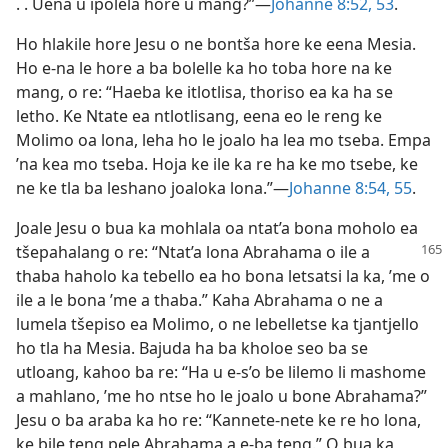
. . Uena u ipolela hore u mang?”—
Johanne 8:52, 53
.
Ho hlakile hore Jesu o ne bontša hore ke eena Mesia.
Ho e-na le hore a ba bolelle ka ho toba hore na ke
mang, o re: “Haeba ke itlotlisa, thoriso ea ka ha se
letho. Ke Ntate ea ntlotlisang, eena eo le reng ke
Molimo oa lona, leha ho le joalo ha lea mo tseba. Empa
’na kea mo tseba. Hoja ke ile ka re ha ke mo tsebe, ke
ne ke tla ba leshano joaloka lona.”—
Johanne 8:54, 55
.
Joale Jesu o bua ka mohlala oa ntat’a bona moholo ea
tšepahalang o re: “Ntat’a lona Abrahama o
ile a
thaba haholo ka tebello ea ho bona letsatsi la ka, ’me o
ile a le bona ’me a thaba.” Kaha Abrahama o ne a
lumela tšepiso ea Molimo, o ne lebelletse ka tjantjello
ho tla ha Mesia. Bajuda ha ba kholoe seo ba se
utloang, kahoo ba re: “Ha u e-s’o be lilemo li mashome
a mahlano, ’me ho ntse ho le joalo u bone Abrahama?”
Jesu o ba araba ka ho re: “Kannete-nete ke re ho lona,
ke bile teng pele Abrahama a e-ba teng.” O bua ka