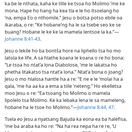
ka be le nthata, kaha ke tlile ke tsoa ho Molimo ’me ke
mona. Hape ho hang ha kea tla e le ho itsoelang ho
’na, empa Eo o nthomile.” Jesu o botsa potso ebile oa
ikaraba, o re: “Ke hobane’ng ha le sa tsebe seo ke se
buang? Hobane le ke ke la mamela lentsoe la ka.”—
Johanne 8:41-43
.
Jesu o lekile ho ba bontša hore na liphello tsa ho mo
latola ke life. A sa hlathe koana le koana o re ho bona:
“Le tsoa ho ntat’a lona Diabolose, ’me le lakatsa ho
phetha litakatso tsa ntat’a lona.” Ntat’a bona o joang?
Jesu o mo hlalosa hantle ha a re: “E ne e le ’molai ha a
qala, ’me ha aa ka a ema a tiile ’neteng.” Ho ekelletsa
moo Jesu o re: “Ea tsoang ho Molimo o mamela
lipolelo tsa Molimo. Ke ka lebaka lena le sa mameleng,
hobane ha le tsoe ho Molimo.”—
Johanne 8:44,
47
.
Tsela eo Jesu a nyatsang Bajuda ka eona ea ba halefisa,
’me ba araba ka ho re: “Na ha rea nepa ha re re, ‘U