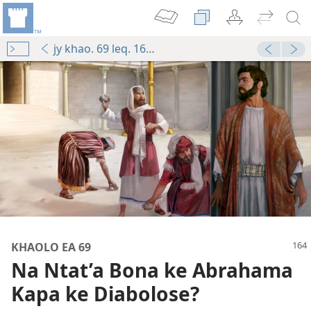
jy khao. 69 leq. 164-leq. 165 ser. 2
988
KHAOLO EA 69
ae
Na Ntat’a Bona ke Abrahama
 Ithutoang)—2016
Kapa ke Diabolose?
012