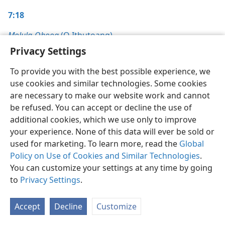
7:18
Molula-Qhooa
(O Ithutoang)
,
Privacy Settings
5/2016, leq. 22
To provide you with the best possible experience, we
Molula-Qhooa (1996),
use cookies and similar technologies. Some cookies
are necessary to make our website work and cannot
8/1/1996, maq. 13-14
be refused. You can accept or decline the use of
7:19
additional cookies, which we use only to improve
your experience. None of this data will ever be sold or
Molula-Qhooa,
used for marketing. To learn more, read the
Global
Policy on Use of Cookies and Similar Technologies
9/1/1991, leq. 31
.
You can customize your settings at any time by going
7:20
to
Privacy Settings
.
Molula-Qhooa,
Accept
Decline
Customize
5/1/1997, leq. 4