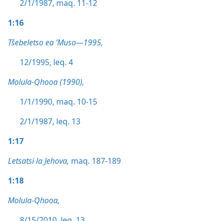
2/1/1987, maq. 11-12
1:16
Tšebeletso ea ’Muso—1995,
12/1995, leq. 4
Molula-Qhooa (1990),
1/1/1990, maq. 10-15
2/1/1987, leq. 13
1:17
Letsatsi la Jehova,
maq. 187-189
1:18
Molula-Qhooa,
8/15/2010, leq. 13