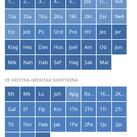
1Mo
2Mo
3Mo
4Mo
5Mo
Jos
Dom
Rut
1Sa
2Sa
1Ku
2Ku
1Kr
2Kr
Esr
Neh
Est
Job
Ps
Ord
Pre
HV
Jes
Jer
Klag
Hes
Dan
Hos
Joel
Am
Ob
Jon
Mik
Nah
Hab
Sef
Hag
Sak
Mal
DE KRISTNA GREKISKA SKRIFTERNA
Mt
Mk
Lu
Joh
Apg
Rom
1Kor
2Kor
Gal
Ef
Flp
Kol
1Th
2Th
1Ti
2Ti
Tit
Flm
Heb
Jak
1Pe
2Pe
1Jo
2Jo