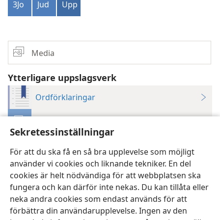
3Jo
Jud
Upp
Media
Ytterligare uppslagsverk
Ordförklaringar
Bibelverser för alla tillfällen
Sekretessinställningar
För att du ska få en så bra upplevelse som möjligt
använder vi cookies och liknande tekniker. En del
cookies är helt nödvändiga för att webbplatsen ska
fungera och kan därför inte nekas. Du kan tillåta eller
Svenska
Dela
Inställningar
neka andra cookies som endast används för att
Copyright
© 2026 Watch Tower Bible and Tract Society of Pennsylvania
förbättra din användarupplevelse. Ingen av den
Användarvillkor
Sekretesspolicy
Sekretessinställningar
Logga in
JW.ORG