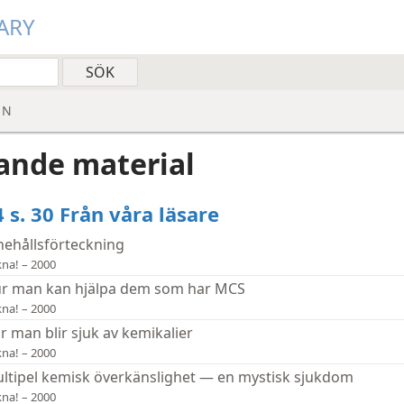
ARY
EN
ande material
 s. 30 Från våra läsare
nehållsförteckning
na! – 2000
r man kan hjälpa dem som har MCS
na! – 2000
r man blir sjuk av kemikalier
na! – 2000
ltipel kemisk överkänslighet — en mystisk sjukdom
na! – 2000