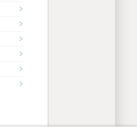
sinställningar
Logga in
JW.ORG