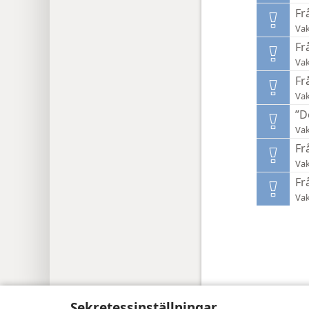
Fr
Vak
Fr
Vak
Fr
Vak
”D
Vak
Fr
Vak
Fr
Vak
Copyright
© 2026 Watch Tower Bible and 
Sekretessinställningar