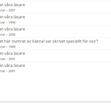
ån våra läsare
na! – 2001
ån våra läsare
na! – 1994
ån våra läsare
na! – 2000
et här numret av Vakna! var skrivet speciellt för oss”!
na! – 1999
ån våra läsare
na! – 2001
ån våra läsare
na! – 2001
Tract Society of Pennsylvania
Användarvillkor
Sekretesspolicy
Sekretes