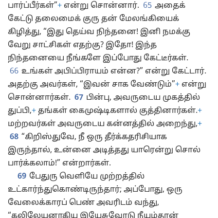
பார்ப்பீர்கள்”
+
என்று சொன்னார்.
65
அதைக்
கேட்டு தலைமைக் குரு தன் மேலங்கியைக்
கிழித்து, “இது தெய்வ நிந்தனை! இனி நமக்கு
வேறு சாட்சிகள் எதற்கு? இதோ! இந்த
நிந்தனையை நீங்களே இப்போது கேட்டீர்கள்.
66
உங்கள் அபிப்பிராயம் என்ன?” என்று கேட்டார்.
அதற்கு அவர்கள், “இவன் சாக வேண்டும்”
+
என்று
சொன்னார்கள்.
67
பின்பு, அவருடைய முகத்தில்
துப்பி,
+
தங்கள் கைமுஷ்டிகளால் குத்தினார்கள்.
+
மற்றவர்கள் அவருடைய கன்னத்தில் அறைந்து,
+
68
“கிறிஸ்துவே, நீ ஒரு தீர்க்கதரிசியாக
இருந்தால், உன்னை அடித்தது யாரென்று சொல்
பார்க்கலாம்!” என்றார்கள்.
69
பேதுரு வெளியே முற்றத்தில்
உட்கார்ந்துகொண்டிருந்தார்; அப்போது, ஒரு
வேலைக்காரப் பெண் அவரிடம் வந்து,
“கலிலேயனாகிய இயேசுவோடு நீயும்தான்