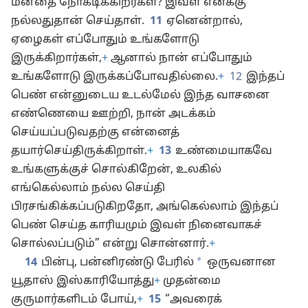
மனதை நோகடிக்கிறீர்கள்? இவள் எனக்கு
நல்லதுதான் செய்தாள்.
11
ஏனென்றால்,
ஏழைகள் எப்போதும் உங்களோடு
இருக்கிறார்கள்,
+
ஆனால் நான் எப்போதும்
உங்களோடு இருக்கப்போவதில்லை.
+
12
இந்தப்
பெண் என்னுடைய உடல்மேல் இந்த வாசனை
எண்ணெயை ஊற்றி, நான் அடக்கம்
செய்யப்படுவதற்கு என்னைத்
தயார்செய்திருக்கிறாள்.
+
13
உண்மையாகவே
உங்களுக்குச் சொல்கிறேன், உலகில்
எங்கெல்லாம் நல்ல செய்தி
பிரசங்கிக்கப்படுகிறதோ, அங்கெல்லாம் இந்தப்
பெண் செய்த காரியமும் இவள் நினைவாகச்
சொல்லப்படும்” என்று சொன்னார்.
+
*
14
பின்பு, பன்னிரண்டு பேரில்
ஒருவனான
யூதாஸ் இஸ்காரியோத்து
+
முதன்மை
குருமார்களிடம் போய்,
+
15
“அவரைக்