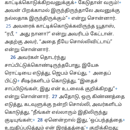
காட்டிக்கொடுக்கிறவனுக்குக்
+
கேடுதான் வரும்!
+
அவன் பிறக்காமல் இருந்திருந்தாலே அவனுக்கு
நல்லதாக இருந்திருக்கும்”
+
என்று சொன்னார்.
25
அவரைக் காட்டிக்கொடுக்கவிருந்த யூதாஸ்,
*
“ரபீ,
அது நானா?” என்று அவரிடம் கேட்டான்.
அதற்கு அவர், “அதை நீயே சொல்லிவிட்டாய்”
என்று சொன்னார்.
26
அவர்கள் தொடர்ந்து
சாப்பிட்டுக்கொண்டிருந்தபோது, இயேசு
*
ரொட்டியை எடுத்து, ஜெபம் செய்து,
அதைப்
பிட்டு
+
சீஷர்களிடம் கொடுத்து, “இதைச்
சாப்பிடுங்கள், இது என் உடலைக் குறிக்கிறது”
+
என்று சொன்னார்.
27
அதோடு, ஒரு கிண்ணத்தை
எடுத்து, கடவுளுக்கு நன்றி சொல்லி, அவர்களிடம்
கொடுத்து, “நீங்கள் எல்லாரும் இதிலிருந்து
குடியுங்கள்;
+
28
ஏனென்றால் இது, ‘ஒப்பந்தத்தை
+
உறுதிப்படுத்தும் என் இரத்தத்தை’
+
குறிக்கிறது;