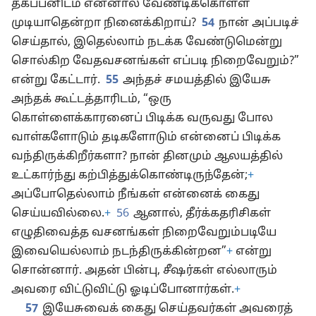
தகப்பனிடம் என்னால் வேண்டிக்கொள்ள
முடியாதென்றா நினைக்கிறாய்?
54
நான் அப்படிச்
செய்தால், இதெல்லாம் நடக்க வேண்டுமென்று
சொல்கிற வேதவசனங்கள் எப்படி நிறைவேறும்?”
என்று கேட்டார்.
55
அந்தச் சமயத்தில் இயேசு
அந்தக் கூட்டத்தாரிடம், “ஒரு
கொள்ளைக்காரனைப் பிடிக்க வருவது போல
வாள்களோடும் தடிகளோடும் என்னைப் பிடிக்க
வந்திருக்கிறீர்களா? நான் தினமும் ஆலயத்தில்
உட்கார்ந்து கற்பித்துக்கொண்டிருந்தேன்;
+
அப்போதெல்லாம் நீங்கள் என்னைக் கைது
செய்யவில்லை.
+
56
ஆனால், தீர்க்கதரிசிகள்
எழுதிவைத்த வசனங்கள் நிறைவேறும்படியே
இவையெல்லாம் நடந்திருக்கின்றன”
+
என்று
சொன்னார். அதன் பின்பு, சீஷர்கள் எல்லாரும்
அவரை விட்டுவிட்டு ஓடிப்போனார்கள்.
+
57
இயேசுவைக் கைது செய்தவர்கள் அவரைத்