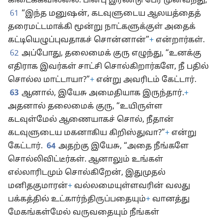
கிடைக்கவில்லை. பின்பு இரண்டு பேர் முன்வந்து,
61
“இந்த மனுஷன், கடவுளுடைய ஆலயத்தைத்
தரைமட்டமாக்கி மூன்று நாட்களுக்குள் அதைக்
கட்டியெழுப்புவதாகச் சொன்னான்”
+
என்றார்கள்.
62
அப்போது, தலைமைக் குரு எழுந்து, “உனக்கு
எதிராக இவர்கள் சாட்சி சொல்கிறார்களே, நீ பதில்
சொல்ல மாட்டாயா?”
+
என்று அவரிடம் கேட்டார்.
63
ஆனால், இயேசு அமைதியாக இருந்தார்.
+
அதனால் தலைமைக் குரு, “உயிருள்ள
கடவுள்மேல் ஆணையாகச் சொல், நீதான்
கடவுளுடைய மகனாகிய கிறிஸ்துவா?”
+
என்று
கேட்டார்.
64
அதற்கு இயேசு, “அதை நீங்களே
சொல்லிவிட்டீர்கள். ஆனாலும் உங்கள்
எல்லாரிடமும் சொல்கிறேன், இதுமுதல்
மனிதகுமாரன்
+
வல்லமையுள்ளவரின் வலது
பக்கத்தில் உட்கார்ந்திருப்பதையும்
+
வானத்து
மேகங்கள்மேல் வருவதையும் நீங்கள்