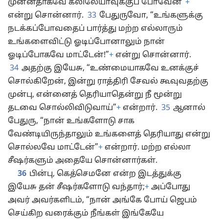
முன்னதாகவே கலிலேயாவுக்குப் போவேன்”
+
என்று சொன்னார்.
33
பேதுருவோ, “உங்களுக்கு
நடக்கப்போவதைப் பார்த்து மற்ற எல்லாரும்
உங்களைவிட்டு ஓடிப்போனாலும் நான்
ஓடிப்போகவே மாட்டேன்!”
+
என்று சொன்னார்.
34
அதற்கு இயேசு, “உண்மையாகவே உனக்குச்
சொல்கிறேன், இன்று ராத்திரி சேவல் கூவுவதற்கு
முன்பு, என்னைத் தெரியாதென்று நீ மூன்று
தடவை சொல்லிவிடுவாய்”
+
என்றார்.
35
ஆனால்
பேதுரு, “நான் உங்களோடு சாக
வேண்டியிருந்தாலும் உங்களைத் தெரியாது என்று
சொல்லவே மாட்டேன்”
+
என்றார். மற்ற எல்லா
சீஷர்களும் அதையே சொன்னார்கள்.
36
பின்பு, கெத்செமனே என்ற இடத்துக்கு
இயேசு தன் சீஷர்களோடு வந்தார்;
+
அப்போது
அவர் அவர்களிடம், “நான் அங்கே போய் ஜெபம்
செய்கிற வரைக்கும் நீங்கள் இங்கேயே