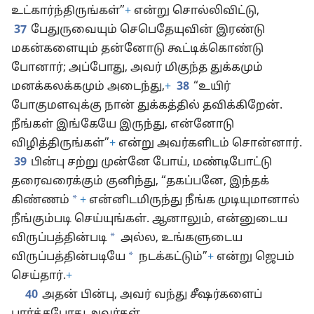
உட்கார்ந்திருங்கள்”
+
என்று சொல்லிவிட்டு,
37
பேதுருவையும் செபெதேயுவின் இரண்டு
மகன்களையும் தன்னோடு கூட்டிக்கொண்டு
போனார்; அப்போது, அவர் மிகுந்த துக்கமும்
மனக்கலக்கமும் அடைந்து,
+
38
“உயிர்
போகுமளவுக்கு நான் துக்கத்தில் தவிக்கிறேன்.
நீங்கள் இங்கேயே இருந்து, என்னோடு
விழித்திருங்கள்”
+
என்று அவர்களிடம் சொன்னார்.
39
பின்பு சற்று முன்னே போய், மண்டிபோட்டு
தரைவரைக்கும் குனிந்து, “தகப்பனே, இந்தக்
*
கிண்ணம்
+
என்னிடமிருந்து நீங்க முடியுமானால்
நீங்கும்படி செய்யுங்கள். ஆனாலும், என்னுடைய
*
விருப்பத்தின்படி
அல்ல, உங்களுடைய
*
விருப்பத்தின்படியே
நடக்கட்டும்”
+
என்று ஜெபம்
செய்தார்.
+
40
அதன் பின்பு, அவர் வந்து சீஷர்களைப்
பார்த்தபோது அவர்கள்