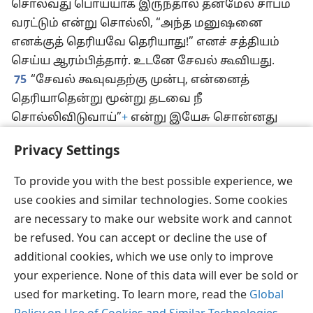
சொல்வது பொய்யாக இருந்தால் தன்மேல் சாபம்
வரட்டும் என்று சொல்லி, “அந்த மனுஷனை
எனக்குத் தெரியவே தெரியாது!” எனச் சத்தியம்
செய்ய ஆரம்பித்தார். உடனே சேவல் கூவியது.
75
“சேவல் கூவுவதற்கு முன்பு, என்னைத்
தெரியாதென்று மூன்று தடவை நீ
சொல்லிவிடுவாய்”
+
என்று இயேசு சொன்னது
அப்போது பேதுருவின் ஞாபகத்துக்கு வந்தது.
Privacy Settings
அதனால், அவர் வெளியே போய்க் கதறி அழுதார்.
To provide you with the best possible experience, we
use cookies and similar technologies. Some cookies
are necessary to make our website work and cannot
தமிழ்
பகிரவும்
விருப்பங்கள்
be refused. You can accept or decline the use of
Copyright
© 2026 Watch Tower Bible and Tract Society of Pennsylvania
additional cookies, which we use only to improve
JW.ORG
விதிமுறைகள்
தனியுரிமை
ப்ரைவசி செட்டிங்
your experience. None of this data will ever be sold or
உள்நுழையவும்
used for marketing. To learn more, read the
Global