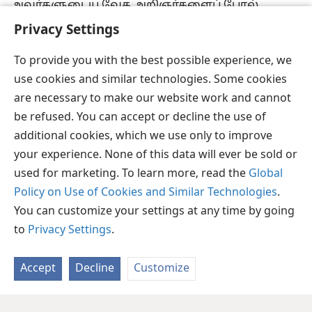
அவர்களுடைய வேத அறிஞர்களைப் போல்
கற்பிக்காமல், கடவுளிடமிருந்து அதிகாரம்
Privacy Settings
பெற்றவராக அவர் கற்பித்தார்.
+
To provide you with the best possible experience, we
use cookies and similar technologies. Some cookies
are necessary to make our website work and cannot
be refused. You can accept or decline the use of
தமிழ்
பகிரவும்
விருப்பங்கள்
additional cookies, which we use only to improve
Copyright
© 2026 Watch Tower Bible and Tract Society of Pennsylvania
JW.ORG
விதிமுறைகள்
தனியுரிமை
ப்ரைவசி செட்டிங்
your experience. None of this data will ever be sold or
உள்நுழையவும்
used for marketing. To learn more, read the
Global
Policy on Use of Cookies and Similar Technologies
.
You can customize your settings at any time by going
to
Privacy Settings
.
Accept
Decline
Customize