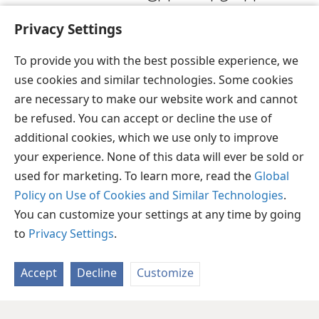
லஞ்சம் வாங்க மாட்டான்.
+
Privacy Settings
*
இப்படிப்பட்டவன் அசைக்கப்படவே
மாட்டான்.
+
To provide you with the best possible experience, we
use cookies and similar technologies. Some cookies
are necessary to make our website work and cannot
be refused. You can accept or decline the use of
தமிழ்
பகிரவும்
விருப்பங்கள்
additional cookies, which we use only to improve
Copyright
© 2026 Watch Tower Bible and Tract Society of Pennsylvania
your experience. None of this data will ever be sold or
JW.ORG
விதிமுறைகள்
தனியுரிமை
ப்ரைவசி செட்டிங்
used for marketing. To learn more, read the
Global
உள்நுழையவும்
Policy on Use of Cookies and Similar Technologies
.
You can customize your settings at any time by going
to
Privacy Settings
.
Accept
Decline
Customize