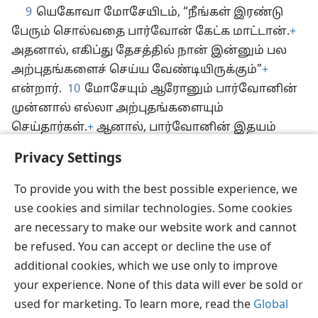
9
யெகோவா மோசேயிடம், “நீங்கள் இரண்டு
பேரும் சொல்வதை பார்வோன் கேட்க மாட்டான்.
+
அதனால், எகிப்து தேசத்தில் நான் இன்னும் பல
அற்புதங்களைச் செய்ய வேண்டியிருக்கும்”
+
என்றார்.
10
மோசேயும் ஆரோனும் பார்வோனின்
முன்னால் எல்லா அற்புதங்களையும்
செய்தார்கள்.
+
ஆனால், பார்வோனின் இதயம்
இறுகிப்போகும்படி யெகோவா விட்டுவிட்டார்.
Privacy Settings
அவன் இஸ்ரவேலர்களைத் தன்னுடைய
தேசத்திலிருந்து அனுப்பவில்லை.
+
To provide you with the best possible experience, we
use cookies and similar technologies. Some cookies
are necessary to make our website work and cannot
be refused. You can accept or decline the use of
தமிழ்
பகிரவும்
விருப்பங்கள்
additional cookies, which we use only to improve
Copyright
© 2026 Watch Tower Bible and Tract Society of Pennsylvania
your experience. None of this data will ever be sold or
JW.ORG
விதிமுறைகள்
தனியுரிமை
ப்ரைவசி செட்டிங்
used for marketing. To learn more, read the
Global
உள்நுழையவும்