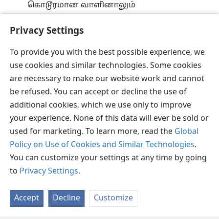
கொடூரமான வாளினாலும்
அவருடைய பயங்கரமான கோபத்தினாலும்
Privacy Settings
தேசத்துக்குக் கோரமான முடிவு
வந்துவிட்டது.”
To provide you with the best possible experience, we
use cookies and similar technologies. Some cookies
are necessary to make our website work and cannot
be refused. You can accept or decline the use of
தமிழ்
பகிரவும்
விருப்பங்கள்
additional cookies, which we use only to improve
Copyright
© 2026 Watch Tower Bible and Tract Society of Pennsylvania
your experience. None of this data will ever be sold or
JW.ORG
விதிமுறைகள்
தனியுரிமை
ப்ரைவசி செட்டிங்
used for marketing. To learn more, read the
Global
உள்நுழையவும்
Policy on Use of Cookies and Similar Technologies
.
You can customize your settings at any time by going
to
Privacy Settings
.
Accept
Decline
Customize