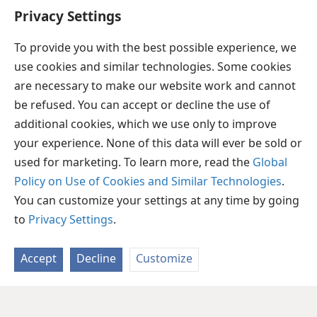
அவர்களுடைய வேத அறிஞர்களைப் போல்
Privacy Settings
கற்பிக்காமல், கடவுளிடமிருந்து அதிகாரம்
பெற்றவராக அவர் கற்பித்தார்.
+
To provide you with the best possible experience, we
use cookies and similar technologies. Some cookies
are necessary to make our website work and cannot
be refused. You can accept or decline the use of
தமிழ்
பகிரவும்
விருப்பங்கள்
additional cookies, which we use only to improve
Copyright
© 2026 Watch Tower Bible and Tract Society of Pennsylvania
your experience. None of this data will ever be sold or
JW.ORG
விதிமுறைகள்
தனியுரிமை
ப்ரைவசி செட்டிங்
used for marketing. To learn more, read the
Global
உள்நுழையவும்
Policy on Use of Cookies and Similar Technologies
.
You can customize your settings at any time by going
to
Privacy Settings
.
Accept
Decline
Customize