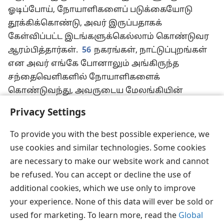
ஓடிப்போய், நோயாளிகளைப் படுக்கையோடு
தூக்கிக்கொண்டு, அவர் இருப்பதாகக்
கேள்விப்பட்ட இடங்களுக்கெல்லாம் கொண்டுவர
ஆரம்பித்தார்கள்.
56
நகரங்கள், நாட்டுப்புறங்கள்
என அவர் எங்கே போனாலும் அங்கிருந்த
சந்தைவெளிகளில் நோயாளிகளைக்
கொண்டுவந்து, அவருடைய மேலங்கியின்
ஓரத்தையாவது தொட அனுமதிக்கும்படி அவரைக்
Privacy Settings
கெஞ்சிக் கேட்டார்கள்.
+
அப்படித் தொட்ட அத்தனை
பேரும் குணமானார்கள்.
To provide you with the best possible experience, we
use cookies and similar technologies. Some cookies
are necessary to make our website work and cannot
be refused. You can accept or decline the use of
தமிழ்
பகிரவும்
விருப்பங்கள்
additional cookies, which we use only to improve
Copyright
© 2026 Watch Tower Bible and Tract Society of Pennsylvania
your experience. None of this data will ever be sold or
JW.ORG
விதிமுறைகள்
தனியுரிமை
ப்ரைவசி செட்டிங்
used for marketing. To learn more, read the
Global
உள்நுழையவும்