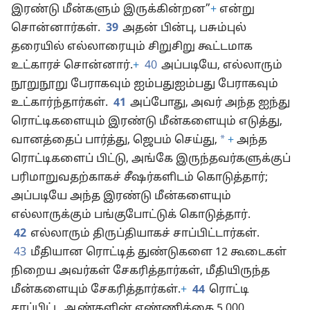
இரண்டு மீன்களும் இருக்கின்றன”
+
என்று
சொன்னார்கள்.
39
அதன் பின்பு, பசும்புல்
தரையில் எல்லாரையும் சிறுசிறு கூட்டமாக
உட்காரச் சொன்னார்.
+
40
அப்படியே, எல்லாரும்
நூறுநூறு பேராகவும் ஐம்பதுஐம்பது பேராகவும்
உட்கார்ந்தார்கள்.
41
அப்போது, அவர் அந்த ஐந்து
ரொட்டிகளையும் இரண்டு மீன்களையும் எடுத்து,
*
வானத்தைப் பார்த்து, ஜெபம் செய்து,
+
அந்த
ரொட்டிகளைப் பிட்டு, அங்கே இருந்தவர்களுக்குப்
பரிமாறுவதற்காகச் சீஷர்களிடம் கொடுத்தார்;
அப்படியே அந்த இரண்டு மீன்களையும்
எல்லாருக்கும் பங்குபோட்டுக் கொடுத்தார்.
42
எல்லாரும் திருப்தியாகச் சாப்பிட்டார்கள்.
43
மீதியான ரொட்டித் துண்டுகளை 12 கூடைகள்
நிறைய அவர்கள் சேகரித்தார்கள், மீதியிருந்த
மீன்களையும் சேகரித்தார்கள்.
+
44
ரொட்டி
சாப்பிட்ட ஆண்களின் எண்ணிக்கை 5,000.