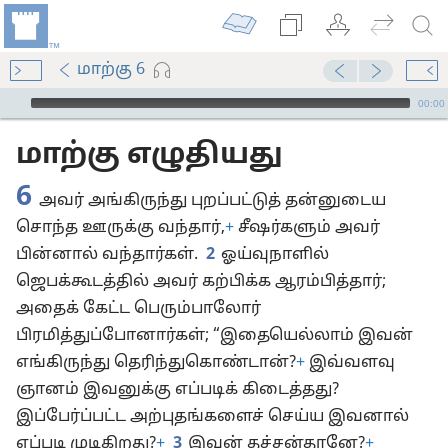
மாற்கு 6
Audio Player
00:00
மாற்கு எழுதியது
6
அவர் அங்கிருந்து புறப்பட்டுத் தன்னுடைய
சொந்த ஊருக்கு வந்தார்,
+
சீஷர்களும் அவர்
பின்னால் வந்தார்கள்.
2
ஓய்வுநாளில்
ஜெபக்கூடத்தில் அவர் கற்பிக்க ஆரம்பித்தார்;
அதைக் கேட்ட பெரும்பாலோர்
பிரமித்துப்போனார்கள்; “இதையெல்லாம் இவன்
எங்கிருந்து தெரிந்துகொண்டான்?
+
இவ்வளவு
ஞானம் இவனுக்கு எப்படிக் கிடைத்தது?
இப்பேர்ப்பட்ட அற்புதங்களைச் செய்ய இவனால்
எப்படி முடிகிறது?
+
3
இவன் தச்சன்தானே?
+