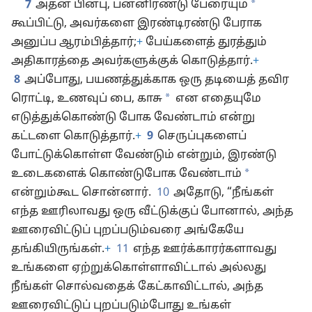
*
7
அதன் பின்பு, பன்னிரண்டு பேரையும்
கூப்பிட்டு, அவர்களை இரண்டிரண்டு பேராக
அனுப்ப ஆரம்பித்தார்;
+
பேய்களைத் துரத்தும்
அதிகாரத்தை அவர்களுக்குக் கொடுத்தார்.
+
8
அப்போது, பயணத்துக்காக ஒரு தடியைத் தவிர
*
ரொட்டி, உணவுப் பை, காசு
என எதையுமே
எடுத்துக்கொண்டு போக வேண்டாம் என்று
கட்டளை கொடுத்தார்.
+
9
செருப்புகளைப்
போட்டுக்கொள்ள வேண்டும் என்றும், இரண்டு
*
உடைகளைக் கொண்டுபோக வேண்டாம்
என்றும்கூட சொன்னார்.
10
அதோடு, “நீங்கள்
எந்த ஊரிலாவது ஒரு வீட்டுக்குப் போனால், அந்த
ஊரைவிட்டுப் புறப்படும்வரை அங்கேயே
தங்கியிருங்கள்.
+
11
எந்த ஊர்க்காரர்களாவது
உங்களை ஏற்றுக்கொள்ளாவிட்டால் அல்லது
நீங்கள் சொல்வதைக் கேட்காவிட்டால், அந்த
ஊரைவிட்டுப் புறப்படும்போது உங்கள்