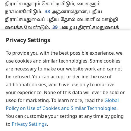
திராட்சமதுவும் கொட்டிவிடும், பைகளும்
நாசமாகிவிடும்.
38
அதனால்தான், புதிய
திராட்சமதுவைப் புதிய தோல் பைகளில் ஊற்றி
வைக்க வேண்டும்.
39
பழைய திராட்சமதுவைக்
குடித்த எவனும் புதிய திராட்சமதுவை விரும்ப
Privacy Settings
மாட்டான்; ‘பழையதுதான் நன்றாக இருக்கிறது’
என்று சொல்வான்” என்றார்.
To provide you with the best possible experience, we
use cookies and similar technologies. Some cookies
are necessary to make our website work and cannot
be refused. You can accept or decline the use of
தமிழ்
பகிரவும்
விருப்பங்கள்
additional cookies, which we use only to improve
Copyright
© 2026 Watch Tower Bible and Tract Society of Pennsylvania
your experience. None of this data will ever be sold or
JW.ORG
விதிமுறைகள்
தனியுரிமை
ப்ரைவசி செட்டிங்
used for marketing. To learn more, read the
Global
உள்நுழையவும்
Policy on Use of Cookies and Similar Technologies
.
You can customize your settings at any time by going
to
Privacy Settings
.