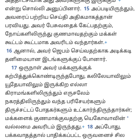
அத்தாட்சியாக அது அவர்களுக்கு இருக்கும்”
+
என்று சொல்லி அனுப்பினார்.
15
அப்படியிருந்தும்,
அவரைப் பற்றிய செய்தி அதிகமாகத்தான்
பரவியது. அவர் பேசுவதைக் கேட்பதற்கும்,
நோய்களிலிருந்து குணமாவதற்கும் மக்கள்
கூட்டம் கூட்டமாக அவரிடம் வந்தார்கள்.
+
16
ஆனால், அவர் ஜெபம் செய்வதற்காக அடிக்கடி
தனிமையான இடங்களுக்குப் போனார்.
17
ஒருநாள் அவர் மக்களுக்குக்
கற்பித்துக்கொண்டிருந்தபோது, கலிலேயாவிலும்
யூதேயாவிலும் இருக்கிற எல்லா
கிராமங்களிலிருந்தும் எருசலேம்
நகரத்திலிருந்தும் வந்த பரிசேயர்களும்
திருச்சட்டப் போதகர்களும் உட்கார்ந்திருந்தார்கள்;
*
மக்களைக் குணமாக்குவதற்கு யெகோவாவின்
வல்லமை அவரிடம் இருந்தது.
+
18
அப்போது,
பக்கவாதத்தால் பாதிக்கப்பட்ட ஒருவனைச் சில