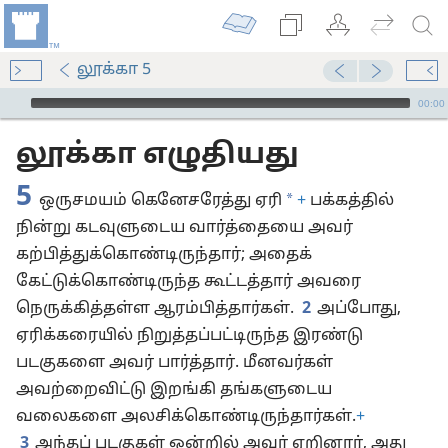
லூக்கா 5
Audio Player
00:00
லூக்கா எழுதியது
5
*
ஒருசமயம் கெனேசரேத்து ஏரி
+
பக்கத்தில்
நின்று கடவுளுடைய வார்த்தையை அவர்
கற்பித்துக்கொண்டிருந்தார்; அதைக்
கேட்டுக்கொண்டிருந்த கூட்டத்தார் அவரை
நெருக்கித்தள்ள ஆரம்பித்தார்கள்.
2
அப்போது,
ஏரிக்கரையில் நிறுத்தப்பட்டிருந்த இரண்டு
படகுகளை அவர் பார்த்தார். மீனவர்கள்
அவற்றைவிட்டு இறங்கி தங்களுடைய
வலைகளை அலசிக்கொண்டிருந்தார்கள்.
+
3
அந்தப் படகுகள் ஒன்றில் அவர் ஏறினார், அது