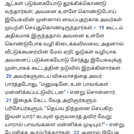
ஆட்கள் படுக்கையோடு தூக்கிக்கொண்டு
வந்தார்கள்; அவனை உள்ளே கொண்டுபோய்
இயேசுவின் முன்னால் வைப்பதற்காக அவர்கள்
முயற்சி செய்துகொண்டிருந்தார்கள்.
+
19
கூட்டம்
அதிகமாக இருந்ததால் அவனை உள்ளே
கொண்டுபோக வழி கிடைக்கவில்லை; அதனால்
வீட்டுக்கூரையின் மேல் ஏறி, ஓடுகள் வழியாக
அவனைப் படுக்கையோடு சேர்த்து இயேசுவுக்கு
முன்பாகக் கூட்டத்தின் நடுவில் இறக்கினார்கள்.
20
அவர்களுடைய விசுவாசத்தை அவர்
பார்த்தபோது, “மனுஷனே, உன் பாவங்கள்
மன்னிக்கப்பட்டுவிட்டன”
+
என்று சொன்னார்.
21
இதைக் கேட்ட வேத அறிஞர்களும்
பரிசேயர்களும், “தெய்வ நிந்தனை செய்கிற
இவன் யார்? கடவுள் ஒருவரைத் தவிர வேறு
யாரால் பாவங்களை மன்னிக்க முடியும்?”
+
என்று
யோசிக்க ஆரம்பித்தார்கள்.
22
ஆனால் இயேசு