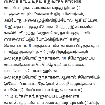
சைகை காட்டி உதவிக்கு வரச் சொல்லிக்
கூப்பிட்டார்கள். அவர்கள் வந்து இரண்டு
படகுகளையும் மீன்களால் நிரப்பினார்கள்,
அப்போது அவை மூழ்கிவிடும்போல் ஆகிவிட்டன.
8
இதைப் பார்த்து சீமோன் பேதுரு இயேசுவின்
காலில் விழுந்து, “எஜமானே, நான் ஒரு பாவி,
என்னைவிட்டுப் போய்விடுங்கள்” என்று
சொன்னார்.
9
அத்தனை மீன்களைப் பிடித்ததைப்
பார்த்து அவரும் அவரோடு இருந்தவர்களும்
மலைத்துப்போயிருந்தார்கள்.
10
சீமோனுடைய
கூட்டாளிகளான செபெதேயுவின் மகன்கள்
யாக்கோபும் யோவானும்கூட
+
மலைத்துப்போயிருந்தார்கள். ஆனால் சீமோனிடம்
இயேசு, “பயப்படாதே. இனிமேல் நீ மனுஷர்களை
உயிரோடு பிடிப்பாய்”
+
என்று சொன்னார்.
11
அவர்கள் தங்களுடைய படகுகளைக்
கரைசேர்த்த பின்பு, எல்லாவற்றையும் விட்டுவிட்டு