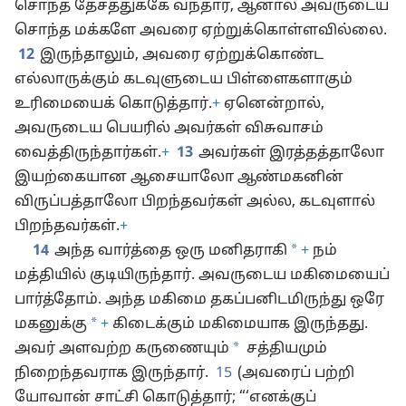
சொந்த தேசத்துக்கே வந்தார், ஆனால் அவருடைய
சொந்த மக்களே அவரை ஏற்றுக்கொள்ளவில்லை.
12
இருந்தாலும், அவரை ஏற்றுக்கொண்ட
எல்லாருக்கும் கடவுளுடைய பிள்ளைகளாகும்
உரிமையைக் கொடுத்தார்.
+
ஏனென்றால்,
அவருடைய பெயரில் அவர்கள் விசுவாசம்
வைத்திருந்தார்கள்.
+
13
அவர்கள் இரத்தத்தாலோ
இயற்கையான ஆசையாலோ ஆண்மகனின்
விருப்பத்தாலோ பிறந்தவர்கள் அல்ல, கடவுளால்
பிறந்தவர்கள்.
+
*
14
அந்த வார்த்தை ஒரு மனிதராகி
+
நம்
மத்தியில் குடியிருந்தார். அவருடைய மகிமையைப்
பார்த்தோம். அந்த மகிமை தகப்பனிடமிருந்து ஒரே
*
மகனுக்கு
+
கிடைக்கும் மகிமையாக இருந்தது.
*
அவர் அளவற்ற கருணையும்
சத்தியமும்
நிறைந்தவராக இருந்தார்.
15
(அவரைப் பற்றி
யோவான் சாட்சி கொடுத்தார்; “‘எனக்குப்