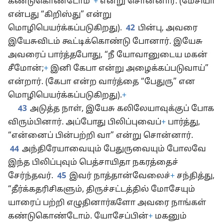
கண்டுகொண்டோம்”
+
என்று சொன்னார். (மேசியா
என்பது “கிறிஸ்து” என்று
மொழிபெயர்க்கப்படுகிறது).
42
பின்பு, அவரை
இயேசுவிடம் கூட்டிக்கொண்டு போனார். இயேசு
அவரைப் பார்த்தபோது, “நீ யோவானுடைய மகன்
சீமோன்;
+
இனி கேபா என்று அழைக்கப்படுவாய்”
என்றார். (கேபா என்ற வார்த்தை “பேதுரு” என
மொழிபெயர்க்கப்படுகிறது).
+
43
அடுத்த நாள், இயேசு கலிலேயாவுக்குப் போக
விரும்பினார். அப்போது பிலிப்புவைப்
+
பார்த்து,
“என்னைப் பின்பற்றி வா” என்று சொன்னார்.
44
அந்திரேயாவையும் பேதுருவையும் போலவே
இந்த பிலிப்புவும் பெத்சாயிதா நகரத்தைச்
சேர்ந்தவர்.
45
இவர் நாத்தான்வேலைச்
+
சந்தித்து,
“தீர்க்கதரிசிகளும், திருச்சட்டத்தில் மோசேயும்
யாரைப் பற்றி எழுதினார்களோ அவரை நாங்கள்
கண்டுகொண்டோம். யோசேப்பின்
+
மகனும்