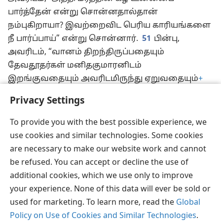
பார்த்தேன் என்று சொன்னதால்தான்
நம்புகிறாயா? இவற்றைவிட பெரிய காரியங்களை
நீ பார்ப்பாய்” என்று சொன்னார்.
51
பின்பு,
அவரிடம், “வானம் திறந்திருப்பதையும்
தேவதூதர்கள் மனிதகுமாரனிடம்
இறங்குவதையும் அவரிடமிருந்து ஏறுவதையும்
+
பார்ப்பீர்கள் என்று உண்மையாகவே
Privacy Settings
உண்மையாகவே உங்களுக்குச் சொல்கிறேன்”
என்றார்.
To provide you with the best possible experience, we
use cookies and similar technologies. Some cookies
are necessary to make our website work and cannot
be refused. You can accept or decline the use of
தமிழ்
பகிரவும்
விருப்பங்கள்
additional cookies, which we use only to improve
Copyright
© 2026 Watch Tower Bible and Tract Society of Pennsylvania
your experience. None of this data will ever be sold or
JW.ORG
விதிமுறைகள்
தனியுரிமை
ப்ரைவசி செட்டிங்
used for marketing. To learn more, read the
Global
உள்நுழையவும்
Policy on Use of Cookies and Similar Technologies
.