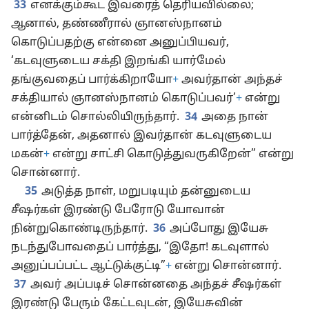
33
எனக்கும்கூட இவரைத் தெரியவில்லை;
ஆனால், தண்ணீரால் ஞானஸ்நானம்
கொடுப்பதற்கு என்னை அனுப்பியவர்,
‘கடவுளுடைய சக்தி இறங்கி யார்மேல்
தங்குவதைப் பார்க்கிறாயோ
+
அவர்தான் அந்தச்
சக்தியால் ஞானஸ்நானம் கொடுப்பவர்’
+
என்று
என்னிடம் சொல்லியிருந்தார்.
34
அதை நான்
பார்த்தேன், அதனால் இவர்தான் கடவுளுடைய
மகன்
+
என்று சாட்சி கொடுத்துவருகிறேன்” என்று
சொன்னார்.
35
அடுத்த நாள், மறுபடியும் தன்னுடைய
சீஷர்கள் இரண்டு பேரோடு யோவான்
நின்றுகொண்டிருந்தார்.
36
அப்போது இயேசு
நடந்துபோவதைப் பார்த்து, “இதோ! கடவுளால்
அனுப்பப்பட்ட ஆட்டுக்குட்டி”
+
என்று சொன்னார்.
37
அவர் அப்படிச் சொன்னதை அந்தச் சீஷர்கள்
இரண்டு பேரும் கேட்டவுடன், இயேசுவின்