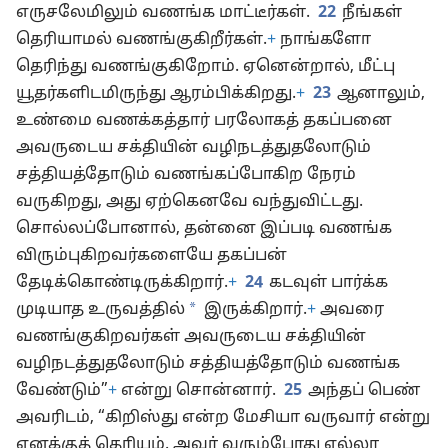
எருசலேமிலும் வணங்க மாட்டீர்கள்.
22
நீங்கள்
தெரியாமல் வணங்குகிறீர்கள்.
+
நாங்களோ
தெரிந்து வணங்குகிறோம். ஏனென்றால், மீட்பு
யூதர்களிடமிருந்து ஆரம்பிக்கிறது.
+
23
ஆனாலும்,
உண்மை வணக்கத்தார் பரலோகத் தகப்பனை
அவருடைய சக்தியின் வழிநடத்துதலோடும்
சத்தியத்தோடும் வணங்கப்போகிற நேரம்
வருகிறது, அது ஏற்கெனவே வந்துவிட்டது.
சொல்லப்போனால், தன்னை இப்படி வணங்க
விரும்புகிறவர்களையே தகப்பன்
தேடிக்கொண்டிருக்கிறார்.
+
24
கடவுள் பார்க்க
*
முடியாத உருவத்தில்
இருக்கிறார்.
+
அவரை
வணங்குகிறவர்கள் அவருடைய சக்தியின்
வழிநடத்துதலோடும் சத்தியத்தோடும் வணங்க
வேண்டும்”
+
என்று சொன்னார்.
25
அந்தப் பெண்
அவரிடம், “கிறிஸ்து என்ற மேசியா வருவார் என்று
எனக்குத் தெரியும். அவர் வரும்போது எல்லா