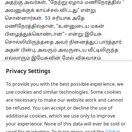
*
அதற்கு அவர்கள், “நேற்று ஏழாம் மணிநேரத்தில்
அவனுக்குக் காய்ச்சல் விட்டது” என்று
சொன்னார்கள்.
53
சரியாக அதே
மணிநேரத்தில்தான், “உன்னுடைய மகன்
பிழைத்துக்கொண்டான்”
+
என்று இயேசு
சொல்லியிருந்ததை அவர் நினைத்துப் பார்த்தார்.
அதன் பின்பு, அவரும் அவருடைய வீட்டிலிருந்த
எல்லாரும் இயேசுவின் மேல் விசுவாசம்
வைத்தார்கள்.
54
இதுதான் இயேசு
Privacy Settings
யூதேயாவிலிருந்து கலிலேயாவுக்கு வந்தபோது
செய்த இரண்டாவது அற்புதம்.
+
To provide you with the best possible experience, we
use cookies and similar technologies. Some cookies
are necessary to make our website work and cannot
be refused. You can accept or decline the use of
தமிழ்
பகிரவும்
விருப்பங்கள்
additional cookies, which we use only to improve
Copyright
© 2026 Watch Tower Bible and Tract Society of Pennsylvania
your experience. None of this data will ever be sold or
JW.ORG
விதிமுறைகள்
தனியுரிமை
ப்ரைவசி செட்டிங்