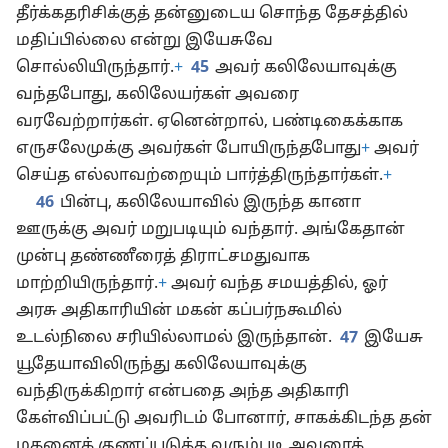
தீர்க்கதரிசிக்குத் தன்னுடைய சொந்த தேசத்தில்
மதிப்பில்லை என்று இயேசுவே
சொல்லியிருந்தார்.
+
45
அவர் கலிலேயாவுக்கு
வந்தபோது, கலிலேயர்கள் அவரை
வரவேற்றார்கள். ஏனென்றால், பண்டிகைக்காக
எருசலேமுக்கு அவர்கள் போயிருந்தபோது
+
அவர்
செய்த எல்லாவற்றையும் பார்த்திருந்தார்கள்.
+
46
பின்பு, கலிலேயாவில் இருந்த கானா
ஊருக்கு அவர் மறுபடியும் வந்தார். அங்கேதான்
முன்பு தண்ணீரைத் திராட்சமதுவாக
மாற்றியிருந்தார்.
+
அவர் வந்த சமயத்தில், ஓர்
அரசு அதிகாரியின் மகன் கப்பர்நகூமில்
உடல்நிலை சரியில்லாமல் இருந்தான்.
47
இயேசு
யூதேயாவிலிருந்து கலிலேயாவுக்கு
வந்திருக்கிறார் என்பதை அந்த அதிகாரி
கேள்விப்பட்டு அவரிடம் போனார், சாகக்கிடந்த தன்
மகனைக் குணப்படுத்த வரும்படி அவரைக்