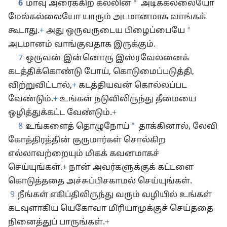
*
6
மாவு அரைக்கிற கல்லின்
அடிக்கல்லையோ
மேல்கல்லையோ யாரும் அடமானமாக வாங்கக்
*
கூடாது.
+
அது ஒருவருடைய பிழைப்பையே
அடமானம் வாங்குவதாக இருக்கும்.
7
ஒருவன் இன்னொரு இஸ்ரவேலனைக்
கடத்திக்கொண்டு போய், கொடுமைப்படுத்தி,
விற்றுவிட்டால்,
+
கடத்தியவன் கொல்லப்பட
வேண்டும்.
+
உங்கள் நடுவிலிருந்து தீமையை
ஒழித்துக்கட்ட வேண்டும்.
+
*
8
உங்களைத் தொழுநோய்
தாக்கினால், லேவி
கோத்திரத்தின் குருமார்கள் சொல்கிற
எல்லாவற்றையும் மிகக் கவனமாகச்
செய்யுங்கள்.
+
நான் அவர்களுக்குக் கட்டளை
கொடுத்ததை அச்சுப்பிசகாமல் செய்யுங்கள்.
9
நீங்கள் எகிப்திலிருந்து வரும் வழியில் உங்கள்
கடவுளாகிய யெகோவா மிரியாமுக்குச் செய்ததை
நினைத்துப் பாருங்கள்.
+