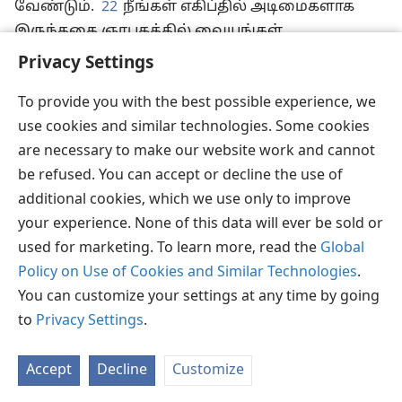
வேண்டும்.
22
நீங்கள் எகிப்தில் அடிமைகளாக
இருந்ததை ஞாபகத்தில் வையுங்கள்.
அதனால்தான், நான் உங்களுக்கு இந்தக்
Privacy Settings
கட்டளையைக் கொடுக்கிறேன்” என்றார்.
To provide you with the best possible experience, we
use cookies and similar technologies. Some cookies
are necessary to make our website work and cannot
be refused. You can accept or decline the use of
தமிழ்
பகிரவும்
விருப்பங்கள்
additional cookies, which we use only to improve
Copyright
© 2026 Watch Tower Bible and Tract Society of Pennsylvania
JW.ORG
விதிமுறைகள்
தனியுரிமை
ப்ரைவசி செட்டிங்
your experience. None of this data will ever be sold or
உள்நுழையவும்
used for marketing. To learn more, read the
Global
Policy on Use of Cookies and Similar Technologies
.
You can customize your settings at any time by going
to
Privacy Settings
.
Accept
Decline
Customize