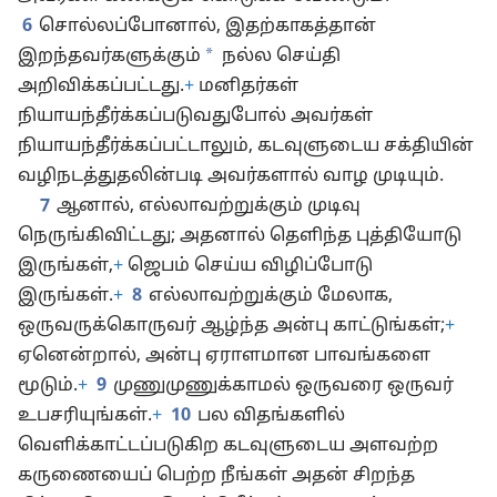
6
சொல்லப்போனால், இதற்காகத்தான்
*
இறந்தவர்களுக்கும்
நல்ல செய்தி
அறிவிக்கப்பட்டது.
+
மனிதர்கள்
நியாயந்தீர்க்கப்படுவதுபோல் அவர்கள்
நியாயந்தீர்க்கப்பட்டாலும், கடவுளுடைய சக்தியின்
வழிநடத்துதலின்படி அவர்களால் வாழ முடியும்.
7
ஆனால், எல்லாவற்றுக்கும் முடிவு
நெருங்கிவிட்டது; அதனால் தெளிந்த புத்தியோடு
இருங்கள்,
+
ஜெபம் செய்ய விழிப்போடு
இருங்கள்.
+
8
எல்லாவற்றுக்கும் மேலாக,
ஒருவருக்கொருவர் ஆழ்ந்த அன்பு காட்டுங்கள்;
+
ஏனென்றால், அன்பு ஏராளமான பாவங்களை
மூடும்.
+
9
முணுமுணுக்காமல் ஒருவரை ஒருவர்
உபசரியுங்கள்.
+
10
பல விதங்களில்
வெளிக்காட்டப்படுகிற கடவுளுடைய அளவற்ற
கருணையைப் பெற்ற நீங்கள் அதன் சிறந்த