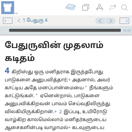
1 பேதுரு 4
Audio Player
00:00
பேதுருவின் முதலாம்
கடிதம்
4
கிறிஸ்து ஒரு மனிதராக இருந்தபோது
பாடுகளை அனுபவித்தார்;
+
அதனால், அவர்
*
காட்டிய அதே மனப்பான்மையை
நீங்களும்
*
காட்டுங்கள்.
ஏனென்றால், பாடுகளை
அனுபவிக்கிறவன் பாவம் செய்வதிலிருந்து
விலகியிருக்கிறான்.
+
2
இப்படி, உயிரோடு
வாழ்கிற காலமெல்லாம் மனிதர்களுடைய
ஆசைகளின்படி வாழாமல்
+
கடவுளுடைய