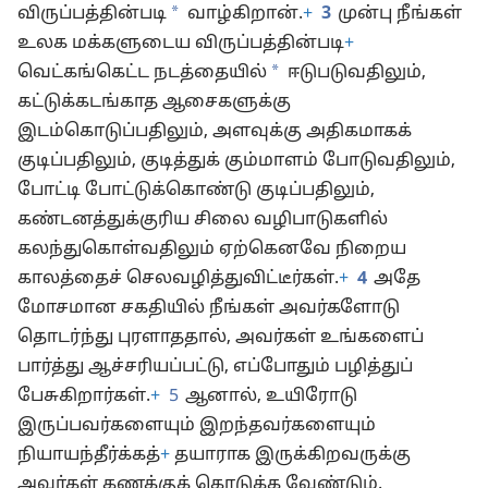
*
விருப்பத்தின்படி
வாழ்கிறான்.
+
3
முன்பு நீங்கள்
உலக மக்களுடைய விருப்பத்தின்படி
+
*
வெட்கங்கெட்ட நடத்தையில்
ஈடுபடுவதிலும்,
கட்டுக்கடங்காத ஆசைகளுக்கு
இடம்கொடுப்பதிலும், அளவுக்கு அதிகமாகக்
குடிப்பதிலும், குடித்துக் கும்மாளம் போடுவதிலும்,
போட்டி போட்டுக்கொண்டு குடிப்பதிலும்,
கண்டனத்துக்குரிய சிலை வழிபாடுகளில்
கலந்துகொள்வதிலும் ஏற்கெனவே நிறைய
காலத்தைச் செலவழித்துவிட்டீர்கள்.
+
4
அதே
மோசமான சகதியில் நீங்கள் அவர்களோடு
தொடர்ந்து புரளாததால், அவர்கள் உங்களைப்
பார்த்து ஆச்சரியப்பட்டு, எப்போதும் பழித்துப்
பேசுகிறார்கள்.
+
5
ஆனால், உயிரோடு
இருப்பவர்களையும் இறந்தவர்களையும்
நியாயந்தீர்க்கத்
+
தயாராக இருக்கிறவருக்கு
அவர்கள் கணக்குக் கொடுக்க வேண்டும்.