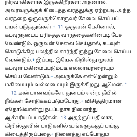
நிர்வாகிகளாக இருக்கிறீர்கள்; அதனால்,
அவரவருக்குக் கிடைத்த வரத்துக்கு ஏற்றபடி, அந்த
வரத்தை ஒருவருக்கொருவர் சேவை செய்யப்
பயன்படுத்துங்கள்.
+
11
ஒருவன் பேசினால்,
கடவுளுடைய பரிசுத்த வார்த்தைகளின்படி பேச
வேண்டும். ஒருவன் சேவை செய்தால், கடவுள்
கொடுக்கிற பலத்தில் சார்ந்திருந்து சேவை செய்ய
வேண்டும்.
+
இப்படி, இயேசு கிறிஸ்து மூலம்
கடவுள் மகிமைப்படும்படி எல்லாவற்றையும்
செய்ய வேண்டும்.
+
அவருக்கே என்றென்றும்
*
மகிமையும் வல்லமையும் இருக்கிறது. ஆமென்.
12
அன்பானவர்களே, துன்பம் என்ற தீயில்
நீங்கள் சோதிக்கப்படும்போது,
+
விசித்திரமான
ஏதோவொன்று நடப்பதாக நினைத்து
ஆச்சரியப்படாதீர்கள்.
13
அதற்குப் பதிலாக,
கிறிஸ்துவின் பாடுகளில் உங்களுக்குப் பங்கு
கிடைத்திருப்பதை
+
நினைத்து எப்போதும்