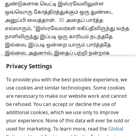
துண்டுகளாக வெட்டி இஸ்ரவேலிலுள்ள
ஒவ்வொரு கோத்திரத்துக்கும் ஒரு துண்டை
அனுப்பி வைத்தான்.
30
அதைப் பார்த்த
எல்லாரும், “இஸ்ரவேலர்கள் எகிப்திலிருந்து வந்த
நாளிலிருந்து இப்படி ஒரு காரியம் நடந்ததே
இல்லை, இப்படி ஒன்றை யாரும் பார்த்ததே
இல்லை. அதனால், இதைப் பற்றி நன்றாக
யோசித்துவிட்டு, கூடிப் பேசி,
+
என்ன செய்ய
Privacy Settings
வேண்டுமென்று எங்களுக்குச் சொல்லுங்கள்”
என்றார்கள்.
To provide you with the best possible experience, we
use cookies and similar technologies. Some cookies
are necessary to make our website work and cannot
be refused. You can accept or decline the use of
தமிழ்
பகிரவும்
விருப்பங்கள்
additional cookies, which we use only to improve
Copyright
© 2026 Watch Tower Bible and Tract Society of Pennsylvania
your experience. None of this data will ever be sold or
JW.ORG
விதிமுறைகள்
தனியுரிமை
ப்ரைவசி செட்டிங்
used for marketing. To learn more, read the
Global
உள்நுழையவும்