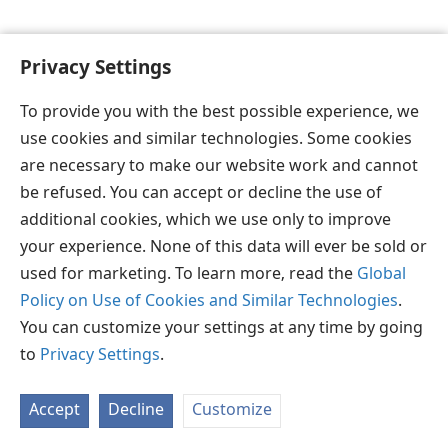
Privacy Settings
To provide you with the best possible experience, we
தமிழ்
விருப்பங்கள்
use cookies and similar technologies. Some cookies
Copyright
© 2026 Watch Tower Bible and Tract Society of Pennsylvania
are necessary to make our website work and cannot
JW.ORG
விதிமுறைகள்
தனியுரிமை
ப்ரைவசி செட்டிங்
be refused. You can accept or decline the use of
உள்நுழையவும்
additional cookies, which we use only to improve
your experience. None of this data will ever be sold or
used for marketing. To learn more, read the
Global
Policy on Use of Cookies and Similar Technologies
.
You can customize your settings at any time by going
to
Privacy Settings
.
Accept
Decline
Customize