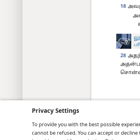
18
அவரு
அ
லூ
பர
28
அதற
அதன்பட
சொன்ன
Privacy Settings
Copyright
© 2026 Watch Tower Bible and Tr
To provide you with the best possible experi
cannot be refused. You can accept or decline 