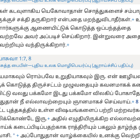
ிசுத்த பைபிள்—புதிய உலக மொழிபெயர்ப்பு (ஆராய்ச்சிப் பதிப்பு)
கள் கடவுளாகிய யெகோவாதான் சொத்துகளைச் சம்பாத
்குச் சக்தி தருகிறார் என்பதை மறந்துவிடாதீர்கள்.
+
உ
ர்களுக்கு ஆணையிட்டுக் கொடுத்த ஒப்பந்தத்தை
ற்றவே அவர் அப்படிச் செய்கிறார். இன்றுவரை அத
்றியும் வந்திருக்கிறார்.
+
சுவா 1:7, 8
ிசுத்த பைபிள்—புதிய உலக மொழிபெயர்ப்பு (ஆராய்ச்சிப் பதிப்பு)
யமாகவும் ரொம்பவே உறுதியாகவும் இரு. என் ஊழி
க் கொடுத்த திருச்சட்டம் முழுவதையும் கவனமாகக் கடை
்டு வலது பக்கமோ இடது பக்கமோ விலகிப் போகாதே
ுதான் நீ எல்லாவற்றையும் ஞானமாகச் செய்வாய்.
+
8
சட்ட புத்தகத்தில் உள்ள விஷயங்களைப் பற்றி மற்றவர்க
ிக்கொண்டே இரு.
+
அதில் எழுதியிருக்கிற எல்லாவற்
க் கடைப்பிடிப்பதற்காக ராத்திரியும் பகலும் தாழ்ந்த 
*
ாசி.
+
அப்போதுதான் வாழ்க்கையில் உனக்கு வெற்ற