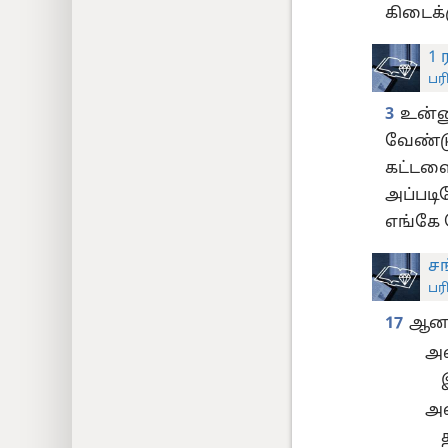
கிடைக்க
1 
பர
3
உன்ன
வேண்டு
கட்டளை
அப்படி
எங்கே 
சங
பர
17
ஆனா
அவ
அவ