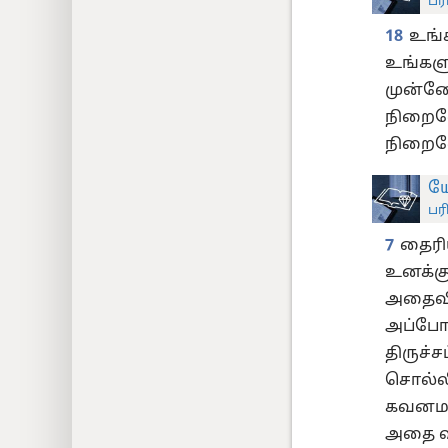
பர
18
உங்
உங்களுக
முன்னோ
நிறைவே
நிறைவேற
யோ
பர
7
தைரி
உனக்கு
அதைவிட
அப்போத
திருச்
சொல்ல
கவனமாய்
அதை வ