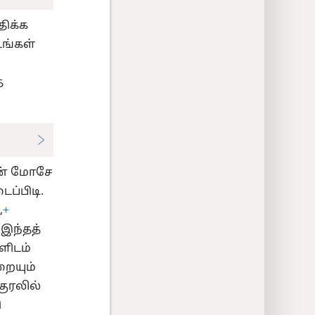
ிக்க
ங்கள்
ை
யன் மோசே
ப்பிடி.
,
+
இந்தத்
ளிடம்
றையும்
குரலில்
ி