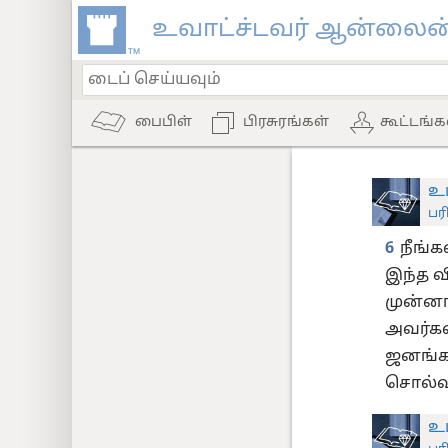
உவாட்ச்டவர் ஆன்லைன்
பைபிள்
பிரசுரங்கள்
கூட்டங்க
உப
பர
6
நீங்
இந்த வ
முன்ன
அவர்கள
ஜனங்கள
சொல்வா
உப