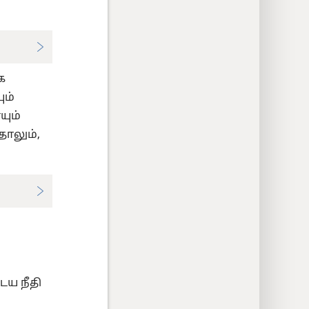
க
ும்
யும்
தாலும்,
ய நீதி