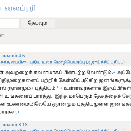
 லைப்ரரி
ள்
ாகமம் 4:6
ிசுத்த பைபிள்—புதிய உலக மொழிபெயர்ப்பு (ஆராய்ச்சிப் பதிப்பு)
கள் அவற்றைக் கவனமாகப் பின்பற்ற வேண்டும்.
+
அப்ப
ிதிமுறைகளைப் பற்றிக் கேள்விப்படுகிற ஜனங்களுக்க
*
ால் ஞானமும்
+
புத்தியும்
+
உள்ளவர்களாக இருப்பீர்கள்
் உங்களைப் பார்த்து, ‘இந்த மாபெரும் தேசத்தைச் சேர
் உண்மையிலேயே ஞானமும் புத்தியுமுள்ள ஜனங்கள்
ர்கள்.
+
ாகமம் 8:18