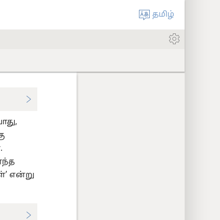
தமிழ்
ோது,
ு
.
்ந்த
’ என்று