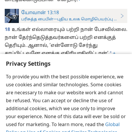
காட்டிக்கொடுப்பான்” என்றார்.
+
யோவான் 13:18
பரிசுத்த பைபிள்—புதிய உலக மொழிபெயர்ப்பு (ஆராய்ச்சிப
18
உங்கள் எல்லாரையும் பற்றி நான் பேசவில்லை.
நான் தேர்ந்தெடுத்தவர்களைப் பற்றி எனக்குத்
தெரியும். ஆனால், ‘என்னோடு சேர்ந்து
*
சாப்பிட்டவனே எனக்கு எதிரியாகிவிட்டான்’
+
என்ற வேதவசனம் நிறைவேற வேண்டும்.
+
Privacy Settings
To provide you with the best possible experience, we
use cookies and similar technologies. Some cookies
are necessary to make our website work and cannot
தமிழ்
விருப்பங்கள்
be refused. You can accept or decline the use of
Copyright
© 2026 Watch Tower Bible and Tract Society of Pennsylvania
additional cookies, which we use only to improve
JW.ORG
விதிமுறைகள்
தனியுரிமை
ப்ரைவசி செட்டிங்
your experience. None of this data will ever be sold or
உள்நுழையவும்
used for marketing. To learn more, read the
Global