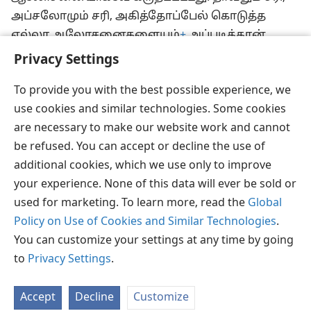
அப்சலோமும் சரி, அகித்தோப்பேல் கொடுத்த
எல்லா ஆலோசனைகளையும்
+
அப்படித்தான்
உயர்வாகக் கருதினார்கள்.
Privacy Settings
To provide you with the best possible experience, we
use cookies and similar technologies. Some cookies
are necessary to make our website work and cannot
தமிழ்
விருப்பங்கள்
be refused. You can accept or decline the use of
Copyright
© 2026 Watch Tower Bible and Tract Society of Pennsylvania
additional cookies, which we use only to improve
JW.ORG
விதிமுறைகள்
தனியுரிமை
ப்ரைவசி செட்டிங்
your experience. None of this data will ever be sold or
உள்நுழையவும்
used for marketing. To learn more, read the
Global
Policy on Use of Cookies and Similar Technologies
.
You can customize your settings at any time by going
to
Privacy Settings
.
Accept
Decline
Customize