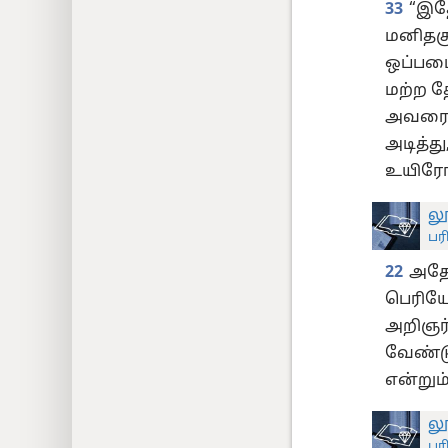
33
“இத
மனிதகு
ஒப்படை
மற்ற த
அவரைக்
அடித்த
உயிரோட
லூ
பர
22
அதோ
பெரிய
அறிஞர்
வேண்டு
என்றும
லூ
பர