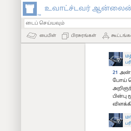
உவாட்ச்டவர் ஆன்லைன்
பைபிள்
பிரசுரங்கள்
கூட்டங்க
மத
பர
21
அன்ற
போய் ப
அறிஞர்
பின்பு
விளக்க
மா
பர