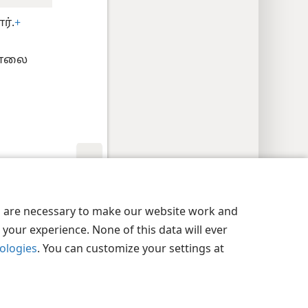
ர்.
+
கொலை
JW.ORG
ட்டிங்
உள்நுழையவும்
es are necessary to make our website work and
your experience. None of this data will ever
nologies
. You can customize your settings at