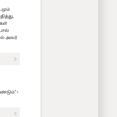
மும்
ித்து,
கள்
யால்
ல் அவர்
ண்டும்”
+