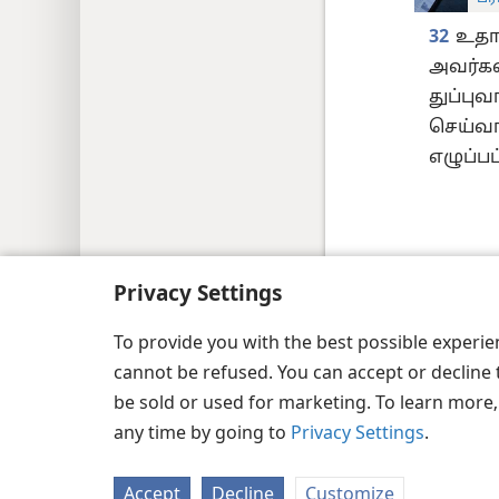
32
உதார
அவர்கள
துப்புவ
செய்வா
எழுப்பப
Privacy Settings
Copyright
© 2026 Watch Tower Bible and Tr
To provide you with the best possible experi
cannot be refused. You can accept or decline 
be sold or used for marketing. To learn more
any time by going to
Privacy Settings
.
Accept
Decline
Customize