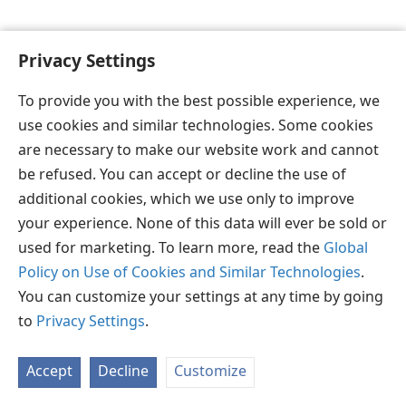
Privacy Settings
To provide you with the best possible experience, we
தமிழ்
விருப்பங்கள்
use cookies and similar technologies. Some cookies
Copyright
© 2026 Watch Tower Bible and Tract Society of Pennsylvania
are necessary to make our website work and cannot
JW.ORG
விதிமுறைகள்
தனியுரிமை
ப்ரைவசி செட்டிங்
be refused. You can accept or decline the use of
உள்நுழையவும்
additional cookies, which we use only to improve
your experience. None of this data will ever be sold or
used for marketing. To learn more, read the
Global
Policy on Use of Cookies and Similar Technologies
.
You can customize your settings at any time by going
to
Privacy Settings
.
Accept
Decline
Customize