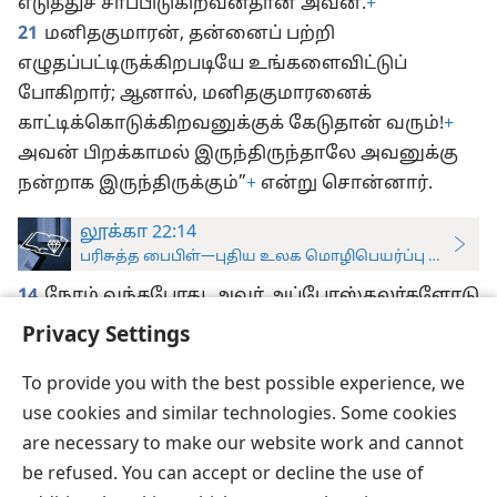
எடுத்துச் சாப்பிடுகிறவன்தான் அவன்.
+
21
மனிதகுமாரன், தன்னைப் பற்றி
எழுதப்பட்டிருக்கிறபடியே உங்களைவிட்டுப்
போகிறார்; ஆனால், மனிதகுமாரனைக்
காட்டிக்கொடுக்கிறவனுக்குக் கேடுதான் வரும்!
+
அவன் பிறக்காமல் இருந்திருந்தாலே அவனுக்கு
நன்றாக இருந்திருக்கும்”
+
என்று சொன்னார்.
லூக்கா 22:14
பரிசுத்த பைபிள்—புதிய உலக மொழிபெயர்ப்பு (ஆராய்ச்சிப
14
நேரம் வந்தபோது, அவர் அப்போஸ்தலர்களோடு
சேர்ந்து சாப்பிட உட்கார்ந்தார்.
+
Privacy Settings
To provide you with the best possible experience, we
use cookies and similar technologies. Some cookies
are necessary to make our website work and cannot
தமிழ்
விருப்பங்கள்
be refused. You can accept or decline the use of
Copyright
© 2026 Watch Tower Bible and Tract Society of Pennsylvania