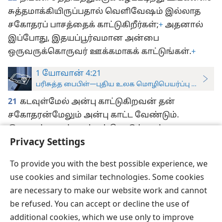
சுத்தமாக்கியிருப்பதால் வெளிவேஷம் இல்லாத
சகோதரப் பாசத்தைக் காட்டுகிறீர்கள்;
+
அதனால்
இப்போது, இதயப்பூர்வமான அன்பை
ஒருவருக்கொருவர் ஊக்கமாகக் காட்டுங்கள்.
+
1 யோவான் 4:21
பரிசுத்த பைபிள்—புதிய உலக மொழிபெயர்ப்பு (ஆராய்ச்சிப
21
கடவுள்மேல் அன்பு காட்டுகிறவன் தன்
சகோதரன்மேலும் அன்பு காட்ட வேண்டும்.
இதுதான் அவர் நமக்குக் கொடுத்த கட்டளை.
+
Privacy Settings
To provide you with the best possible experience, we
use cookies and similar technologies. Some cookies
தமிழ்
விருப்பங்கள்
are necessary to make our website work and cannot
Copyright
© 2026 Watch Tower Bible and Tract Society of Pennsylvania
be refused. You can accept or decline the use of
JW.ORG
விதிமுறைகள்
தனியுரிமை
ப்ரைவசி செட்டிங்
additional cookies, which we use only to improve