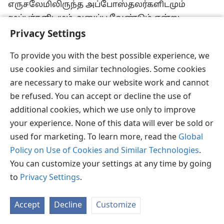
எருசலேமிலிருந்த அப்போஸ்தலர்களிடமும்
மூப்பர்களிடமும் அனுப்ப வேண்டும் என்று
தீர்மானிக்கப்பட்டது.
+
Privacy Settings
3
சபையில் இருந்தவர்கள் கொஞ்சத் தூரத்துக்கு
To provide you with the best possible experience, we
அவர்கள் கூடவே போய் வழியனுப்பி வைத்தார்கள்.
use cookies and similar technologies. Some cookies
அவர்கள் பெனிக்கே மற்றும் சமாரியா வழியாகப்
are necessary to make our website work and cannot
போய், மற்ற தேசத்து மக்களும் கடவுளிடம்
be refused. You can accept or decline the use of
திரும்பியதைப் பற்றிச் சகோதரர்களுக்கு
additional cookies, which we use only to improve
விவரமாகச் சொன்னார்கள், இதைக் கேட்டு
your experience. None of this data will ever be sold or
அவர்கள் எல்லாரும் மிகவும் சந்தோஷப்பட்டார்கள்.
used for marketing. To learn more, read the
Global
4
அவர்கள் எருசலேமுக்கு வந்துசேர்ந்தபோது,
Policy on Use of Cookies and Similar Technologies
.
சபையில் இருந்தவர்களும் அப்போஸ்தலர்களும்
You can customize your settings at any time by going
மூப்பர்களும் அவர்களை அன்பாக
to
Privacy Settings
.
வரவேற்றார்கள். அப்போது, தங்கள் மூலம் கடவுள்
செய்த பல காரியங்களைப் பற்றி அவர்கள்
Accept
Decline
Customize
விவரித்துச் சொன்னார்கள்.
5
ஆனால், பரிசேய
மதப்பிரிவிலிருந்து விலகி இயேசுவின்