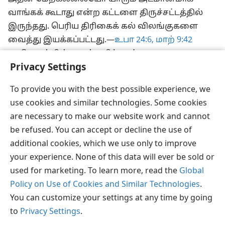
வாங்கக் கூடாது என்ற கட்டளை திருச்சட்டத்தில்
இருந்தது. பெரிய திரிகைக் கல் விலங்குகளை
வைத்து இயக்கப்பட்டது.—
உபா 24:6,
மாற் 9:42
ஆகியவற்றின் அடிக்குறிப்புகள்.
Privacy Settings
To provide you with the best possible experience, we
use cookies and similar technologies. Some cookies
தமிழ்
பகிரவும்
விருப்பங்கள்
are necessary to make our website work and cannot
Copyright
© 2026 Watch Tower Bible and Tract Society of Pennsylvania
be refused. You can accept or decline the use of
JW.ORG
விதிமுறைகள்
தனியுரிமை
ப்ரைவசி செட்டிங்
additional cookies, which we use only to improve
உள்நுழையவும்
your experience. None of this data will ever be sold or
used for marketing. To learn more, read the
Global
Policy on Use of Cookies and Similar Technologies
.
You can customize your settings at any time by going
to
Privacy Settings
.