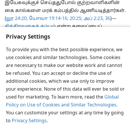
இயேசுவுக்குச் செய்ததுபோல் குற்றவாளிகளின்
கை கால்களை மரக் கம்பத்தில் ஆணியடித்தார்கள்.
(
லூ 24:20;
யோவா 19:14-16;
20:25;
அப் 2:23,
36
)—
சித்திரவதைக் கம்பம்
என்ற தலைப்பைப்
பாருங்கள்.
Privacy Settings
To provide you with the best possible experience, we
use cookies and similar technologies. Some cookies
are necessary to make our website work and cannot
தமிழ்
பகிரவும்
விருப்பங்கள்
be refused. You can accept or decline the use of
Copyright
© 2026 Watch Tower Bible and Tract Society of Pennsylvania
additional cookies, which we use only to improve
JW.ORG
விதிமுறைகள்
தனியுரிமை
ப்ரைவசி செட்டிங்
your experience. None of this data will ever be sold or
உள்நுழையவும்
used for marketing. To learn more, read the
Global
Policy on Use of Cookies and Similar Technologies
.
You can customize your settings at any time by going
to
Privacy Settings
.