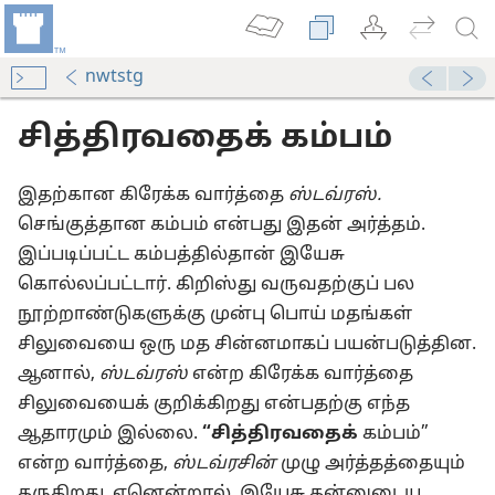
nwtstg
சித்திரவதைக் கம்பம்
இதற்கான கிரேக்க வார்த்தை
ஸ்டவ்ரஸ்.
செங்குத்தான கம்பம் என்பது இதன் அர்த்தம்.
இப்படிப்பட்ட கம்பத்தில்தான் இயேசு
ல் இறந்தாரா?
கொல்லப்பட்டார். கிறிஸ்து வருவதற்குப் பல
நூற்றாண்டுகளுக்கு முன்பு பொய் மதங்கள்
சிலுவையை ஒரு மத சின்னமாகப் பயன்படுத்தின.
ேசுதல்
ஆனால்,
ஸ்டவ்ரஸ்
என்ற கிரேக்க வார்த்தை
சிலுவையைக் குறிக்கிறது என்பதற்கு எந்த
ஆதாரமும் இல்லை.
“சித்திரவதைக்
கம்பம்”
கள் ஏன் சிலுவையைப் பயன்படுத்துவதில்லை
என்ற வார்த்தை,
ஸ்டவ்ரசின்
முழு அர்த்தத்தையும்
து?
தருகிறது. ஏனென்றால், இயேசு தன்னுடைய