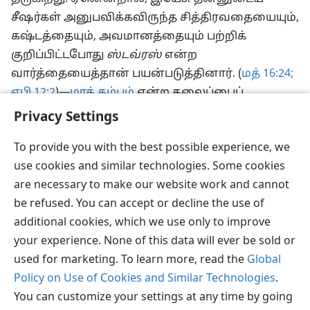
சீஷர்கள் அனுபவிக்கவிருந்த சித்திரவதையையும்,
கஷ்டத்தையும், அவமானத்தையும் பற்றிக்
குறிப்பிட்டபோது
ஸ்டவ்ரஸ்
என்ற
வார்த்தையைத்தான் பயன்படுத்தினார். (
மத் 16:24;
எபி 12:2
)—
மரக் கம்பம்
என்ற தலைப்பைப்
பாருங்கள்.
Privacy Settings
To provide you with the best possible experience, we
use cookies and similar technologies. Some cookies
are necessary to make our website work and cannot
தமிழ்
பகிரவும்
விருப்பங்கள்
be refused. You can accept or decline the use of
Copyright
© 2026 Watch Tower Bible and Tract Society of Pennsylvania
additional cookies, which we use only to improve
JW.ORG
விதிமுறைகள்
தனியுரிமை
ப்ரைவசி செட்டிங்
your experience. None of this data will ever be sold or
உள்நுழையவும்
used for marketing. To learn more, read the
Global
Policy on Use of Cookies and Similar Technologies
.
You can customize your settings at any time by going