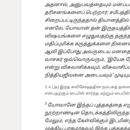
அதனால், அனுபவத்தையும் மனப்பக
தரிசனங்களைப் பெற்றார்; சமீபத்தி
சிறைப்பட்டிருந்ததால் தியானத்தில
எனவே, யோவான் தன் இருதயத்தில் 
விஷயங்களை எழுதுவதற்கு தகுந்த
மதிப்புமிக்க கருத்துக்களை நினைவு
ஆவி இப்போது அவருடைய மனதை தூ
வாசகர் ஒவ்வொருவரும், ‘இயேசு 
என்று விசுவாசிக்கவும், விசுவாச
நித்தியஜீவனை அடையவும்’ முடியும்
3, 4. (அ) இந்த சுவிசேஷத்தின் நம்பகத் த
என்பதற்கும் பைபிள் சார்ந்த மற்றும் பைபி
3
யோவானே இந்தப் புத்தகத்தை எழ
நூற்றாண்டின் தொடக்கத்திலிருந்த
மேலும், எந்த கேள்விக்கும் இடமின்
முக்கிய பாகமாகவும் இந்த புத்தகத