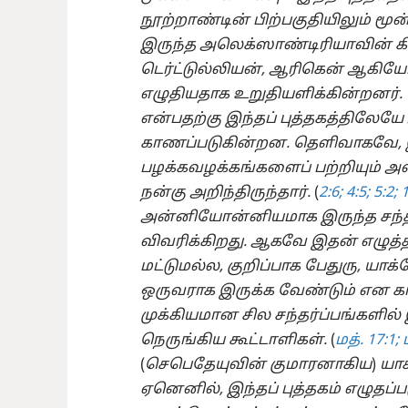
நூற்றாண்டின் பிற்பகுதியிலும் மூன
இருந்த அலெக்ஸாண்டிரியாவின் கி
டெர்ட்டுல்லியன், ஆரிகென் ஆகிய
எழுதியதாக உறுதியளிக்கின்றனர்.
என்பதற்கு இந்தப் புத்தகத்திலேயே
காணப்படுகின்றன. தெளிவாகவே, இந்
பழக்கவழக்கங்களைப் பற்றியும் அ
நன்கு அறிந்திருந்தார்.
(
2:6;
4:5;
5:2;
1
அன்னியோன்னியமாக இருந்த சந்தர
விவரிக்கிறது. ஆகவே இதன் எழுத்
மட்டுமல்ல, குறிப்பாக பேதுரு, ய
ஒருவராக இருக்க வேண்டும் என க
முக்கியமான சில சந்தர்ப்பங்களி
நெருங்கிய கூட்டாளிகள்.
(
மத். 17:1;
(
செபெதேயுவின் குமாரனாகிய
)
யாக
ஏனெனில், இந்தப் புத்தகம் எழுதப்