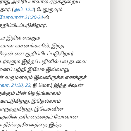
ரோது அகிரிப்பாவால் ஏறக்குறைய
தார்.
(
அப். 12:2
)
பேதுருவும்
யோவான் 21:​20-24
-⁠ல்
ிப்பிடப்படுகிறார்.
 இதில் எங்கும்
ுடிவான வசனங்களில், இந்த
ீஷன் என குறிப்பிடப்படுகிறார்.
்களும் இந்தப் பதிவில் பல தடவை
ைப் பற்றி இயேசு இவ்வாறு
ான் வருமளவும் இவனிருக்க எனக்குச்
ா. 21:​20,
22
,
தி.மொ.)
இந்த சீஷன்
க்கும் பின் நெடுங்காலம்
்காட்டுகிறது. இதெல்லாம்
ுந்துகிறது. இயேசுவின்
துதலின் தரிசனத்தைப் யோவான்
க்க தீர்க்கதரிசனத்தை இந்த