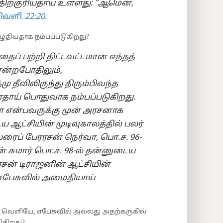
திற்குரியதாய் உள்ளது: “ஆமென்,
ெளி. 22:⁠20
.
ுதியதாக நம்பப்படுகிறது?
ப் பற்றி திட்டவட்டமான எந்தத்
ன்றபோதிலும்,
ு தீவிலிருந்து திரும்பிவந்த
தாய் பொதுவாக நம்பப்படுகிறது.
ா என்பவருக்கு முன் அரசனாக
ஆட்சியின் முடிவுகாலத்தில் பலர்
லரைப் பேரரசன் நெர்வா, பொ.ச. 96-
் சுமார் பொ.ச. 98-⁠ல் தன்னுடைய
ரசன் டிராஜனின் ஆட்சியின்
 எபேசுவில் அமைதியாய்
 வெளியே, எபேசுவில் அல்லது அதற்கருகில்
ுகிறது?