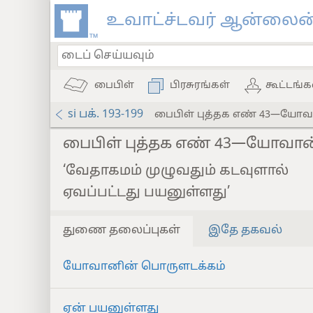
உவாட்ச்டவர் ஆன்லைன்
பைபிள்
பிரசுரங்கள்
கூட்டங்க
si பக். 193-199
பைபிள் புத்தக எண் 43—யோவ
பைபிள் புத்தக எண் 43—யோவான
‘வேதாகமம் முழுவதும் கடவுளால்
ஏவப்பட்டது பயனுள்ளது’
துணை தலைப்புகள்
இதே தகவல்
யோவானின் பொருளடக்கம்
ஏன் பயனுள்ளது