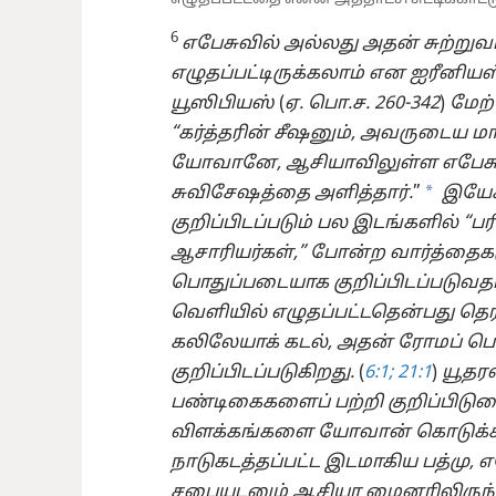
6
எபேசுவில் அல்லது அதன் சுற்றுவட
எழுதப்பட்டிருக்கலாம் என ஐரீனியஸ
யூஸிபியஸ்
(
ஏ. பொ.ச. 260-342
)
மேற்
“கர்த்தரின் சீஷனும், அவருடைய மா
யோவானே, ஆசியாவிலுள்ள எபேசுவி
a
சுவிசேஷத்தை அளித்தார்.
”
இயேச
குறிப்பிடப்படும் பல இடங்களில் “ப
ஆசாரியர்கள்,” போன்ற வார்த்தைகள
பொதுப்படையாக குறிப்பிடப்படுவதால
வெளியில் எழுதப்பட்டதென்பது தெர
கலிலேயாக் கடல், அதன் ரோமப் ப
குறிப்பிடப்படுகிறது.
(
6:1;
21:1
)
யூதர
பண்டிகைகளைப் பற்றி குறிப்பிடுக
விளக்கங்களை யோவான் கொடுக்கி
நாடுகடத்தப்பட்ட இடமாகிய பத்மு, எ
சபையுடனும் ஆசியா மைனரிலிருந்