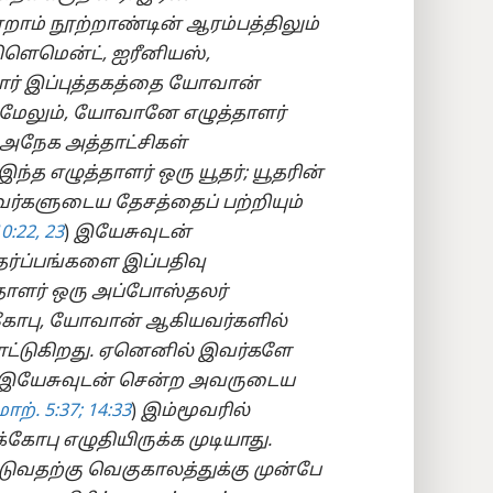
்றாம் நூற்றாண்டின் ஆரம்பத்திலும்
ளெமென்ட், ஐரீனியஸ்,
ோர் இப்புத்தகத்தை யோவான்
 மேலும், யோவானே எழுத்தாளர்
 அநேக அத்தாட்சிகள்
த எழுத்தாளர் ஒரு யூதர்; யூதரின்
வர்களுடைய தேசத்தைப் பற்றியும்
0:​22, 23
)
இயேசுவுடன்
்ப்பங்களை இப்பதிவு
தாளர் ஒரு அப்போஸ்தலர்
ாக்கோபு, யோவான் ஆகியவர்களில்
ாட்டுகிறது. ஏனெனில் இவர்களே
ல் இயேசுவுடன் சென்ற அவருடைய
மாற். 5:37;
14:33
)
இம்மூவரில்
்கோபு எழுதியிருக்க முடியாது.
படுவதற்கு வெகுகாலத்துக்கு முன்பே