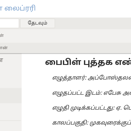
 லைப்ரரி
ள்
ான்
்
பைபிள் புத்தக 
எழுத்தாளர்: அப்போஸ்த
எழுதப்பட்ட இடம்: எபேசு அ
எழுதி முடிக்கப்பட்டது: ஏ. ப
காலப்பகுதி: முகவுரைக்குப்