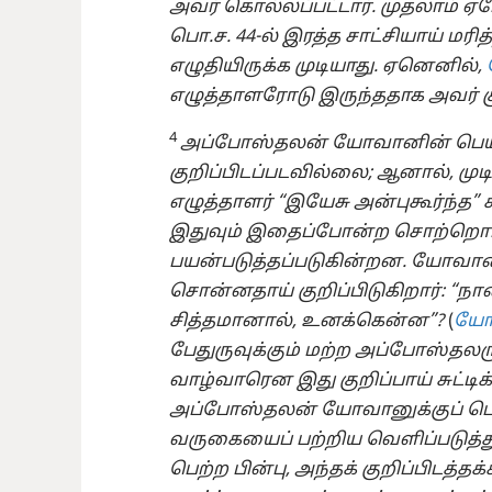
அவர் கொல்லப்பட்டார். முதலாம் ஏ
பொ.ச. 44-⁠ல் இரத்த சாட்சியாய் மரித்
எழுதியிருக்க முடியாது. ஏனெனில்,
எழுத்தாளரோடு இருந்ததாக அவர் குற
4
அப்போஸ்தலன் யோவானின் பெயர்
குறிப்பிடப்படவில்லை; ஆனால், ம
எழுத்தாளர் “இயேசு அன்புகூர்ந்த” ச
இதுவும் இதைப்போன்ற சொற்றொடர
பயன்படுத்தப்படுகின்றன. யோவான
சொன்னதாய் குறிப்பிடுகிறார்: “ந
சித்தமானால், உனக்கென்ன”?
(
யோவ
பேதுருவுக்கும் மற்ற அப்போஸ்தலரு
வாழ்வாரென இது குறிப்பாய் சுட்டிக
அப்போஸ்தலன் யோவானுக்குப் பொர
வருகையைப் பற்றிய வெளிப்படுத்
பெற்ற பின்பு, அந்தக் குறிப்பிடத்த