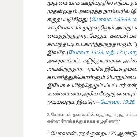
முழுமையாக ஊழியத்தில் ஈடுபட தம்ம
முதன்முதல் அழைத்த நால்வரில் இ
கருதப்படுகிறது.
(
யோவா. 1:35-39;
மா
ஊழியகாலம் முழுவதிலும் அவருடன்
வைத்திருந்தார். மேலும், கடைசி 
சாய்ந்தபடி உட்கார்ந்திருந்தவரும், 
இவரே.
(
யோவா. 13:23;
மத். 17:1;
மாற்
அறையப்பட்ட கடுந்துயரமான அச்ச
அங்கிருந்தார். அங்கே இயேசு தம்
கவனித்துக்கொள்ளும் பொறுப்பை இ
இயேசு உயிர்த்தெழுப்பப்பட்டார் என
உண்மையை அறிய பேதுருவையும் ம
ஓடியவரும் இவரே.​—
யோவா. 19:​26, 
2. யோவான் தன் சுவிசேஷத்தை எழுத எவ்வாறு
என்ன நோக்கத்துக்காக எழுதினார்?
2
யோவான் ஏறக்குறைய 70 ஆண்டுகள்