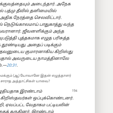
்குவத்தையும் அடைந்தார். அநேக
ல் பத்மு தீவில் தனிமையில்
் அதிக நேரத்தை செலவிட்டார்.
நெடுங்காலமாய் பாதுகாத்து வந்த
வரானார். ஜீவனளிக்கும் அந்த
படுத்தி புத்தகமாக எழுத பரிசுத்த
ண்டியது. அதைப் படிக்கும்
தேவனுடைய குமாரனாகிய கிறிஸ்து
ிப்பதால் அவருடைய நாமத்தினாலே
.​—
20:⁠31
.
ன்மைக்கும் (ஆ) யோவானே இதன் எழுத்தாளர்
ள் சாராத அத்தாட்சிகள் யாவை?
ுதியதாக இரண்டாம்
 கிறிஸ்தவர்கள் ஒப்புக்கொண்டனர்.
றி, ஏவப்பட்ட வேதாகம பட்டியலின்
்தைக் கருதினர். இரண்டாம்