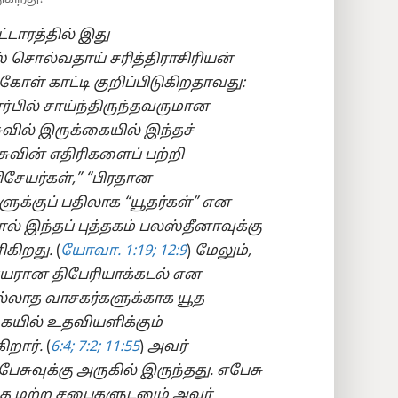
்டாரத்தில் இது
் சொல்வதாய் சரித்திராசிரியன்
கோள் காட்டி குறிப்பிடுகிறதாவது:
ர்பில் சாய்ந்திருந்தவருமான
ல் இருக்கையில் இந்தச்
ுவின் எதிரிகளைப் பற்றி
ரிசேயர்கள்,” “பிரதான
ுக்குப் பதிலாக “யூதர்கள்” என
் இந்தப் புத்தகம் பலஸ்தீனாவுக்கு
ிகிறது.
(
யோவா. 1:19;
12:9
)
மேலும்,
ெயரான திபேரியாக்கடல் என
ல்லாத வாசகர்களுக்காக யூத
ையில் உதவியளிக்கும்
றார்.
(
6:4;
7:2;
11:55
)
அவர்
பேசுவுக்கு அருகில் இருந்தது. எபேசு
த மற்ற சபைகளுடனும் அவர்