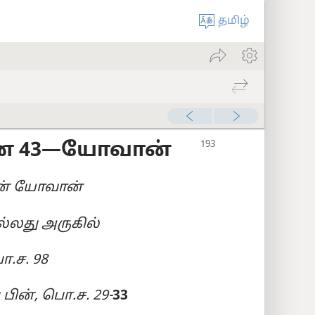
தமிழ்
எண் 43—யோவான்
லன் யோவான்
ல்லது அருகில்
ொ.ச. 98
 பின், பொ.ச. 29-
33