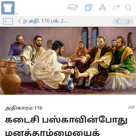
jy அதி. 116 பக். 268-பக். 269 பாரா. 1
மனிதர்
அதிகாரம் 116
வை செய்கிறார்
கடைசி பஸ்காவின்போது
அறிவிக்கிறது-1999
ழியஞ்செய்தார்
மனத்தாழ்மையைக்