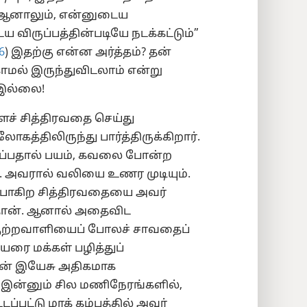
். ஆனாலும், என்னுடைய
 விருப்பத்தின்படியே நடக்கட்டும்”
6
) இதற்கு என்ன அர்த்தம்? தன்
ாமல் இருந்துவிடலாம் என்று
இல்லை!
ச் சித்திரவதை செய்து
்திலிருந்து பார்த்திருக்கிறார்.
ப்பதால் பயம், கவலை போன்ற
ம். அவரால் வலியை உணர முடியும்.
போகிற சித்திரவதையை அவர்
தான். ஆனால் அதைவிட
குற்றவாளியைப் போலச் சாவதைப்
யரை மக்கள் பழித்துப்
ான் இயேசு அதிகமாக
 இன்னும் சில மணிநேரங்களில்,
டப்பட்டு மரக் கம்பத்தில் அவர்