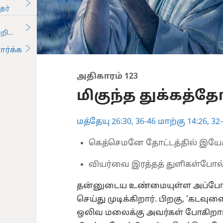
தர்
விக்கிறது-2000
ார்க்க
அதிகாரம் 123
மிகுந்த துக்கத்த
மத்தேயு 26:30,
36-46
மாற்கு 14:26,
32-
கெத்செமனே தோட்டத்தில் இயே
வியர்வை இரத்தத் துளிகள்போல்
தன்னுடைய உண்மையுள்ள அப்போ
செய்து முடிக்கிறார். பிறகு, ‘கடவுளை
ஒலிவ மலைக்கு அவர்கள் போகிறார்க