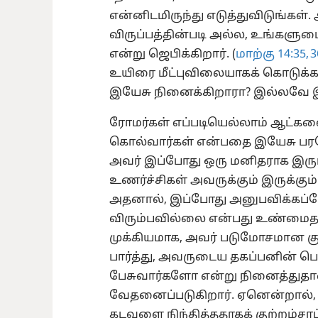
என்னிடமிருந்து எடுத்துவிடுங்கள
விருப்பத்தின்படி அல்ல, உங்களுடைய
என்று ஜெபிக்கிறார். (
மாற்கு 14:35, 3
உயிரை மீட்புவிலையாகக் கொடுக்க
இயேசு நினைக்கிறாரா? இல்லவே 
ரோமர்கள் எப்படியெல்லாம் ஆட்களை
கொல்வார்கள் என்பதை இயேசு பரலோகத
அவர் இப்போது ஒரு மனிதராக இரு
உணர்ச்சிகள் அவருக்கும் இருக்கு
அதனால், இப்போது அனுபவிக்கப்
விரும்பவில்லை என்பது உண்மை
முக்கியமாக, அவர் படுமோசமான 
பார்த்து, அவருடைய தகப்பனின் பெ
பேசுவார்களோ என்று நினைத்துத
வேதனைப்படுகிறார். ஏனென்றால்,
கடவுளை நிந்தித்ததாகக் குற்றம்சாட்