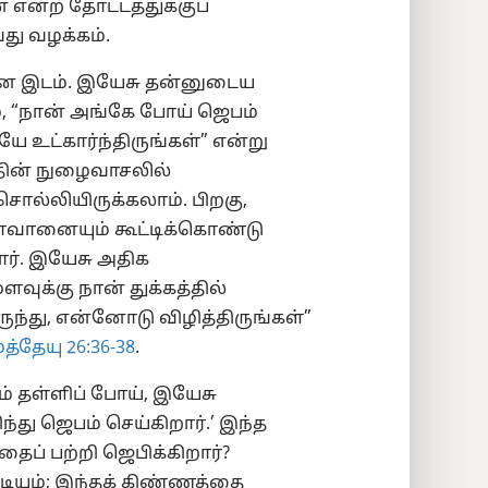
 என்ற தோட்டத்துக்குப்
ு வழக்கம்.
ான இடம். இயேசு தன்னுடைய
், “நான் அங்கே போய் ஜெபம்
ே உட்கார்ந்திருங்கள்” என்று
தின் நுழைவாசலில்
 சொல்லியிருக்கலாம். பிறகு,
ோவானையும் கூட்டிக்கொண்டு
ார். இயேசு அதிக
க்கு நான் துக்கத்தில்
ுந்து, என்னோடு விழித்திருங்கள்”
த்தேயு 26:36-38
.
 தள்ளிப் போய், இயேசு
்து ஜெபம் செய்கிறார்.’ இந்த
ைப் பற்றி ஜெபிக்கிறார்?
ியும்; இந்தக் கிண்ணத்தை