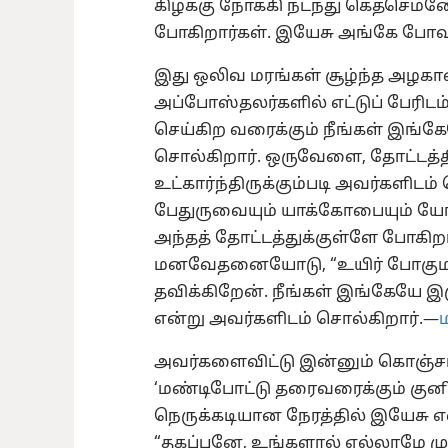
கிழக்கு நோக்கி நடந்து கெத்செமனே
போகிறார்கள். இயேசு அங்கே போவத
இது ஒலிவ மரங்கள் சூழ்ந்த அழக
அப்போஸ்தலர்களில் எட்டுப் பேரிடம
செய்கிற வரைக்கும் நீங்கள் இங்கேய
சொல்கிறார். ஒருவேளை, தோட்டத்
உட்கார்ந்திருக்கும்படி அவர்களிடம்
பேதுருவையும் யாக்கோபையும் ய
அந்தத் தோட்டத்துக்குள்ளே போகிற
மனவேதனையோடு, “உயிர் போகுமளவு
தவிக்கிறேன். நீங்கள் இங்கேயே இர
என்று அவர்களிடம் சொல்கிறார்.—
ம
அவர்களைவிட்டு இன்னும் கொஞ்சம்
‘மண்டிபோட்டு தரைவரைக்கும் குனிந
நெருக்கடியான நேரத்தில் இயேசு எத
“தகப்பனே, உங்களால் எல்லாமே முட