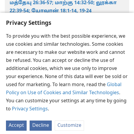
மத்தேயு 26:36-57;
மாற்கு 14:32-50;
லூக்கா
22:39-54;
யோவான் 18:1-14,
19-24
Privacy Settings
To provide you with the best possible experience, we
use cookies and similar technologies. Some cookies
are necessary to make our website work and cannot
தமிழ்
பகிரவும்
விருப்பங்கள்
be refused. You can accept or decline the use of
Copyright
© 2026 Watch Tower Bible and Tract Society of Pennsylvania
additional cookies, which we use only to improve
JW.ORG
விதிமுறைகள்
தனியுரிமை
ப்ரைவசி செட்டிங்
your experience. None of this data will ever be sold or
உள்நுழையவும்
used for marketing. To learn more, read the
Global
Policy on Use of Cookies and Similar Technologies
.
You can customize your settings at any time by going
to
Privacy Settings
.
Accept
Decline
Customize