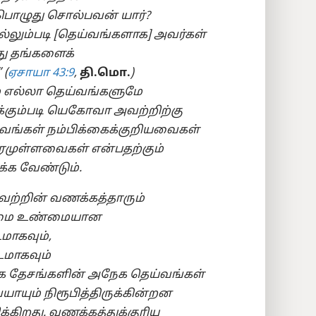
ொழுது சொல்பவன் யார்?
லும்படி [தெய்வங்களாக] அவர்கள்
து தங்களைக்
 (
ஏசாயா 43:9
,
தி.மொ.
)
் எல்லா தெய்வங்களுமே
ிக்கும்படி யெகோவா அவற்றிற்கு
வங்கள் நம்பிக்கைக்குறியவைகள்
திரமுள்ளவைகள் என்பதற்கும்
க்க வேண்டும்.
வற்றின் வணக்கத்தாரும்
ம்மை உண்மையான
மாகவும்,
டமாகவும்
வீக தேசங்களின் அநேக தெய்வங்கள்
ாயும் நிரூபித்திருக்கின்றன
ிக்கிறது. வணக்கத்துக்குரிய