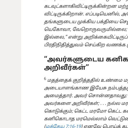
கடவுட்களாகிவிட்டிருக்கின்றன மற்
விட்டிருக்கிறான். எப்படியெனில், 
தங்களுடைய முக்கிய பக்தியை செல
யெகோவா, வேறொருவருமில்லை; எ
இல்லை,” என்று அறிக்கையிட்டிர
பிரதிநிதித்துவம் செய்கிற வணக்க
“அவர்களுடைய கனி
அறிவீர்கள்”
6
மதத்தைக் குறித்ததில் உண்மை ம
அடையாளங்காண இயேசு நம்பத்தக
அமைத்தார். அவர் சொன்னதாவது
அவர்களை அறிவீர்கள்; . . . நல்ல
கொடுக்கும்; கெட்ட மரமோ கெட்ட க
கனிகொடாத மரமெல்லாம்
வெட்டுண
(
மத்தேயு 7:16-19
) எனவே பொய்க் கட