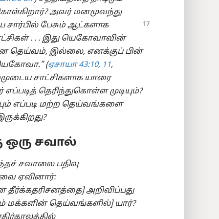
கொள்கிறார்? அவர் மனமுவந்து
சார்பில் பேசும் ஆட்களாக
ட்சிகள் . . . இது யெகோவாவின்
டான தெய்வம், இல்லை, எனக்குப் பின்
யெகோவா.” (
ஏசாயா 43:10, 11
,
்முடைய சாட்சிகளாக யாரை
எப்படித் தெரிந்துகொள்ள முடியும்?
ம் எப்படி மற்ற தெய்வங்களை
ருக்கிறது?
ு ஒரு சவால்
்தச் சவாலை பதிவு
வை ஏவினார்:
 தீர்க்கதரிசனத்தை] அறிவிப்பது
ம் மக்களின் தெய்வங்களில்] யார்?
ிர்காலத்தில்