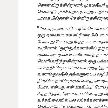
கொன்றிருக்கின்றனர், முகமதியர்
கொன்றிருக்கின்றனர், மற்ற மதங்
பாதையில்தான் சென்றிருக்கின்றன
8
“கடவுளுடைய பெயரில் செய்யப்பட
ஒரு தலையங்கக் கட்டுரையில், மைக
பேசுவது போன்று இந்த உலக மதங்க
கூறினார்: “நூற்றுக்கணக்கில் 
மூலம் அவர்கள் உம்மிடமாகத் தங்க
வெளிப்படுத்துகின்றனர். ஒரு பக்
பக்கத்திலிருப்பவர்களை முற்றிலு
வணங்குவதில் தங்களுடைய வழியே
நிரூபிப்பதாயிருக்கும் என்று அவர
போல் என்பது என் ஊகிப்பு.” ப
சித்தரித்திட, “அவரைப் பின்பற்று
உச்சநிலையில் பல லட்சக்கணக்கான
தெரிந்ததே.” உண்மைதான், ஐக்கி