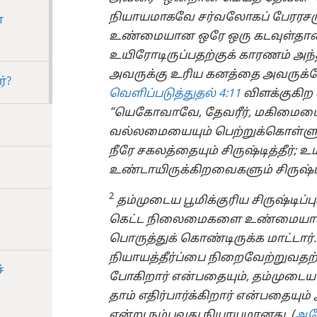
நியாயமாகவே சர்வலோகப் பேரரசரும
ை
உண்மையான ஒரே ஒரு கடவுள்தான் இர
உயிரோடிருப்பதற்குக் காரணம் 
அவருக்கு உரிய கனத்தை அவருக்கே
்?
வெளிப்படுத்துதல் 4:11
விளக்குகிற
“யெகோவாவே, தேவரீர், மகிமையை
வல்லமையையும் பெற்றுக்கொள்ளுகிறத
நீரே சகலத்தையும் சிருஷ்டித்தீர்
உண்டாயிருக்கிறவைகளும் சிருஷ்ட
2
தம்முடைய பூமிக்குரிய சிருஷ்டிப்
கெட்ட நிலைமைகளை உண்மையான 
பொருத்துக் கொண்டிருக்க மாட்டார
நியாயத்தீர்ப்பை நிறைவேற்றுவதற்க
்
போகிறார் என்பதையும், தம்முடைய 
தாம் எதிர்பார்க்கிறார் என்பதையும்
என்று நம்புவது நியாயமானது. (
ஆம