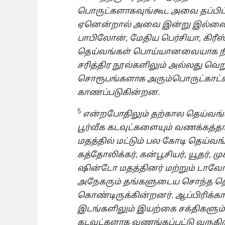
பொருட்களாகவுங்கூட அவை தப்பிப்
ஏனென்றால் அவை இன்று இல்லை. பூர
பாபிலோன், மேதிய பெர்சியா, கிரீஸ
தெய்வங்கள் பொய்யானவையாக நிர
சரித்திர நூல்களிலும் அல்லது வெ
சொரூபங்களாக அரும்பொருட்காட்
காணப்படுகின்றன.
5
என்றபோதிலும் தற்கால தெய்வங்
பூர்வீக கடவுட்களையும் வணக்கத்த
மதத்தில் மட்டும் பல கோடி தெய்வங்
கத்தோலிக்கர், கன்பூசியர், யூதர், ம
ஷின்டோ மதத்தினர் மற்றும் டாவோ
அநேகரும் தங்களுடைய சொந்த த
கொண்டிருக்கின்றனர். ஆப்பிரிக்க
இடங்களிலும் இயற்கை சக்திகளும்
கடவுட்களாக வணங்கப்பட்டு வருகிற