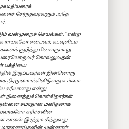
 முகமதியரைக்
களைச் சேர்ந்தவர்களும் அதே
ர்.
ும் வன்முறைச் செயல்கள்,” என்ற
் ராய்க்கோ என்பவர், கடவுளிடம்
ளைக் குறித்து பின்வருமாறு
ஒருவரையொருவர் கொல்லுவதன்
ள் பக்தியை
கத்தில் இருப்பவர்கள் இன்னொரு
மாக நிர்மூலமாக்கிவிடுவது உம்மை
 சரியானது என்று
்கள் நினைத்துக்கொள்கிறார்கள்
ோப் தன்னை சமாதான மனிதனாக
கிறவர்களோ எரிச்சலின்
 காலன் இரத்தம் சிந்துவது
ய மாகாணங்களின் முன்னாள்