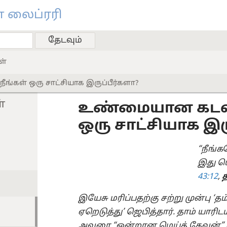
 லைப்ரரி
ள்
்கள் ஒரு சாட்சியாக இருப்பீர்களா?
்
உண்மையான கடவுள
ஒரு சாட்சியாக இர
“நீங்க
இது ய
43:12
,
இயேசு மரிப்பதற்கு சற்று முன்பு
ஏறெடுத்து’ ஜெபித்தார். தாம் யாரி
அவரை “ஒன்றான மெய்த் தேவன்” எ