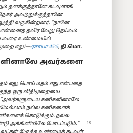
றும் தனக்குத்தானே கடவுளாகி
அநேகர் அவற்றுக்குத்தானே
ுத்தி வருகின்றனர். “நானே
ன்னைத் தவிர வேறு தெய்வம்
ுப்பவரை உண்மையில்
 முறை எது?—
ஏசாயா 45:5
,
தி.மொ.
களினாலே அவர்களை
தம் எது, பொய் மதம் எது என்பதை
ுந்த ஒரு விதிமுறையை
: “அவர்களுடைய கனிகளினாலே
 மரமெல்லாம் நல்ல கனிகளைக்
னிகளைக் கொடுக்கும். நல்ல
்டு அக்கினியிலே போடப்படும்.”
வுட்கள் இருக்க உண்மைக் கடவுள்