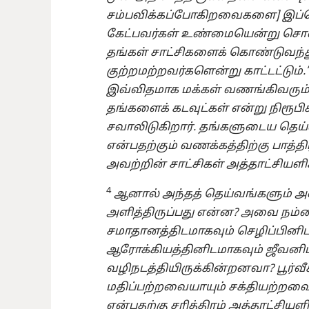
சம்பவிக்கப்போகிறவைகளை] இப்ப
கேட்பவர்கள் உண்மையென்று சொல்
தங்கள் சாட்சிகளைக் கொண்டுவந்
குற்றமற்றவர்களென்று காட்டட்டும்.”
இவ்விதமாக மக்கள் வணங்கிவரும
தங்களைக் கடவுட்கள் என்று நிரூப
சவாலிடுகிறார். தங்களுடைய தெய்
என்பதற்கும் வணக்கத்திற்கு பாத்
அவற்றின் சாட்சிகள் அத்தாட்சியளி
4
ஆனால் அந்தத் தெய்வங்களும் அ
அளித்திருப்பது என்ன? அவை ந
சமாதானத்திடமாகவும் செழிப்பினிட
ஆரோக்கியத்தினிடமாகவும் ஜீவனி
வழிநடத்தியிருக்கின்றனவா? பூர்
மதிப்பற்றவையாயும் சக்தியற்றவைய
என்பதற்கு சரித்திரம் அத்தாட்சியள