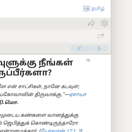
தமிழ்
ுக்கு நீங்கள்
ுப்பீர்களா?
ளே என் சாட்சிகள், நானே கடவுள்;
ெகோவாவின் திருவாக்கு.”—
ஏசாயா
தி.மொ.
 ‘தம்முடைய கண்களை வானத்துக்கு
டம் ஜெபித்துக் கொண்டிருந்தாரோ
ன்றழைத்தார். (
யோவான் 17:1,
3
)