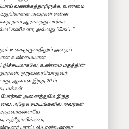
 பொய் வணக்கத்தாரிருக்க, உண்மை
செய்துகொள்ள அவர்கள் என்ன
ை நாம் ஆராய்ந்து பார்க்க
ல்ல” கனிகளா, அல்லது “கெட்ட”
தம் உலகமுழுவதிலும் அதைப்
லையான உண்மையான
? நிச்சயமாகவே, உண்மை மதத்தின்
ோதரர்கள், ஒருவரையொருவர்
து. ஆனால் இந்த 20-ம்
டி மக்கள்
ப் போர்கள் அனைத்துமே இந்த
றவை. அநேக சமயங்களில் அவர்கள்
ர்ந்தவர்களையே
கர் கத்தோலிக்கரை
ாண்டினர் புராட்டஸ்டாண்டினரை