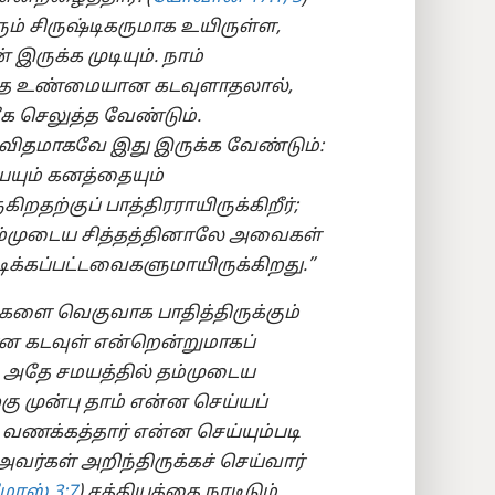
் சிருஷ்டிகருமாக உயிருள்ள,
ுக்க முடியும். நாம்
அந்த உண்மையான கடவுளாதலால்,
 செலுத்த வேண்டும்.
 விதமாகவே இது இருக்க வேண்டும்:
யும் கனத்தையும்
ற்குப் பாத்திரராயிருக்கிறீர்;
; உம்முடைய சித்தத்தினாலே அவைகள்
ிக்கப்பட்டவைகளுமாயிருக்கிறது.”
புகளை வெகுவாக பாதித்திருக்கும்
கடவுள் என்றென்றுமாகப்
். அதே சமயத்தில் தம்முடைய
ு முன்பு தாம் என்ன செய்யப்
வணக்கத்தார் என்ன செய்யும்படி
 அவர்கள் அறிந்திருக்கச் செய்வார்
ோஸ் 3:7
) சத்தியத்தை நாடிடும்