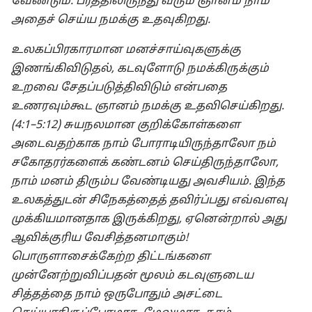
வேண்டும். பரத்திலிருந்து வரும் ஞானம் நாம்
அதைச் செய்ய நமக்கு உதவுகிறது.
உலகப்பிரகாரமான மனச்சாய்வுகளுக்கு
இணங்கிவிடுதல், கடவுளோடு நமக்கிருக்கும்
உறவை சேதப்படுத்திவிடும் என்பதை
உணரவும்கூட ஞானம் நமக்கு உதவிசெய்கிறது.
(4:1–5:12) சுயநலமான குறிக்கோள்களை
அடைவதற்காக நாம் போராடியிருந்தாலோ நம்
சகோதரர்களைக் கண்டனம் செய்திருந்தாலோ,
நாம் மனம் திரும்ப வேண்டியது அவசியம். இந்த
உலகத்துடன் சிநேகத்தைத் தவிர்ப்பது எவ்வளவு
முக்கியமானதாக இருக்கிறது, ஏனென்றால் அது
ஆவிக்குரிய வேசித்தனமாகும்!
பொருளாசைக்கேற்ற திட்டங்களை
முன்னேற்றுவிப்பதன் மூலம் கடவுளுடைய
சித்தத்தை நாம் ஒருபோதும் அசட்டை