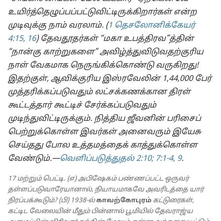
உயிர்த்தெழுப்பப்பட்டுவிட்டிருக்கிறார்கள் என்ற
முடிவுக்கு நாம் வரலாம். (
1 தெசலோனிக்கேயர்
4:15, 16
) தேவதூதர்கள் “மகா உபத்திரவ”த்தின்
“நான்கு காற்றுகளை” அவிழ்த்துவிடுவதற்குரிய
நாள் வேகமாக நெருங்கிக்கொண்டு வருகிறது!
இதற்குள், ஆவிக்குரிய இஸ்ரவேலின் 1,44,000 பேர்
முத்தரிக்கப்படுவதும் லட்சக்கணக்கான திரள்
கூட்டத்தார் கூட்டிச் சேர்க்கப்படுவதும்
முடிந்துவிட்டிருக்கும். நித்திய ஜீவனின் பரிசைப்
பெற்றுக்கொள்ள இவர்கள் அனைவரும் இயேசு
செய்தது போல உத்தமத்தைக் காத்துக்கொள்ள
வேண்டும்.—
வெளிப்படுத்துதல் 2:10;
7:1-4,
9
.
17 மற்றும் பெட்டி. (எ) அபிஷேகம் பண்ணப்பட்ட ஒருவர்
தள்ளப்படுவாரேயானால், நியாயமாகவே அவரிடத்தை யார்
நிரப்பக்கூடும்? (பி) 1938-ல்
காவற்கோபுரம்
கட்டுரைகள்,
கட்டிட வேலையின் மீதும் பின்னால் பூமியில் தேவராஜ்ய