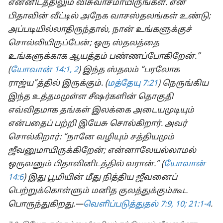
என்னிடத்திலும் விசுவாசமாயிருங்கள். என்
பிதாவின் வீட்டில் அநேக வாசஸ்தலங்கள் உண்டு;
அப்படியில்லாதிருந்தால், நான் உங்களுக்குச்
சொல்லியிருப்பேன்; ஒரு ஸ்தலத்தை
உங்களுக்காக ஆயத்தம் பண்ணப்போகிறேன்.”
(
யோவான் 14:1, 2
) இந்த ஸ்தலம் “பரலோக
ராஜ்ய”த்தில் இருக்கும். (
மத்தேயு 7:21
) நெருங்கிய
இந்த உத்தமமுள்ள சீஷர்களின் தொகுதி
எவ்விதமாக தங்கள் இலக்கை அடையமுடியும்
என்பதைப் பற்றி இயேசு சொல்கிறார். அவர்
சொல்கிறார்: “நானே வழியும் சத்தியமும்
ஜீவனுமாயிருக்கிறேன்; என்னாலேயல்லாமல்
ஒருவனும் பிதாவினிடத்தில் வரான்.” (
யோவான்
14:6
) இது பூமியின் மீது நித்திய ஜீவனைப்
பெற்றுக்கொள்ளும் மனித குலத்துக்கும்கூட
பொருந்துகிறது.—
வெளிப்படுத்துதல் 7:9, 10;
21:1-4
.