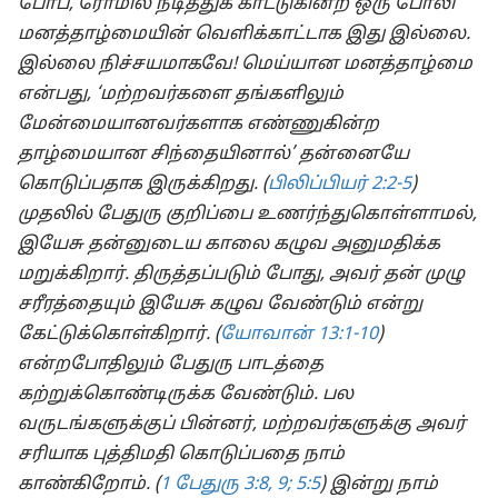
போப், ரோமில் நடித்துக் காட்டுகின்ற ஒரு போலி
மனத்தாழ்மையின் வெளிக்காட்டாக இது இல்லை.
இல்லை நிச்சயமாகவே! மெய்யான மனத்தாழ்மை
என்பது, ‘மற்றவர்களை தங்களிலும்
மேன்மையானவர்களாக எண்ணுகின்ற
தாழ்மையான சிந்தையினால்’ தன்னையே
கொடுப்பதாக இருக்கிறது. (
பிலிப்பியர் 2:2-5
)
முதலில் பேதுரு குறிப்பை உணர்ந்துகொள்ளாமல்,
இயேசு தன்னுடைய காலை கழுவ அனுமதிக்க
மறுக்கிறார். திருத்தப்படும் போது, அவர் தன் முழு
சரீரத்தையும் இயேசு கழுவ வேண்டும் என்று
கேட்டுக்கொள்கிறார். (
யோவான் 13:1-10
)
என்றபோதிலும் பேதுரு பாடத்தை
கற்றுக்கொண்டிருக்க வேண்டும். பல
வருடங்களுக்குப் பின்னர், மற்றவர்களுக்கு அவர்
சரியாக புத்திமதி கொடுப்பதை நாம்
காண்கிறோம். (
1 பேதுரு 3:8, 9;
5:5
) இன்று நாம்