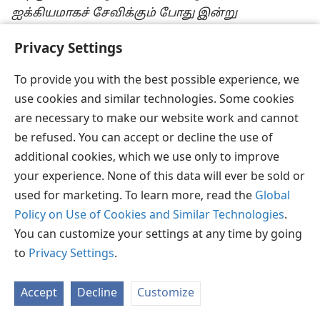
ஐக்கியமாகச் சேவிக்கும் போது இன்று
வரையாகவும் இந்த ஜெபம் அதிசயமாக
Privacy Settings
பதிலளிக்கப்பட்டில்லையா? தம்முடைய
தகப்பனாகிய யெகோவாவிடமாக இயேசுவின்
To provide you with the best possible experience, we
முடிவான வார்த்தைகள் எத்தனை
use cookies and similar technologies. Some cookies
விலைமதிப்புள்ளதாக இருக்கின்றன! “நீர்
are necessary to make our website work and cannot
என்னிடத்தில் வைத்த அன்பு
be refused. You can accept or decline the use of
அவர்களிடத்திலிருக்கும்படிக்கும், நானும்
additional cookies, which we use only to improve
அவர்களிலிருக்கும்படிக்கும், உம்முடைய நாமத்தை
your experience. None of this data will ever be sold or
அவர்களுக்குத் தெரியப்படுத்தினேன்; இன்னமும்
used for marketing. To learn more, read the
Global
தெரியப்படுத்துவேன்” என்று இயேசு சொன்னார்.
Policy on Use of Cookies and Similar Technologies
.
—
யோவான் 17:14,
16,
26
.
You can customize your settings at any time by going
to
Privacy Settings
.
20. பொ.ச. 33, நிசான் 14, ஏன் நிச்சயமாக நினைவுகூரப்பட
வேண்டிய
நாளாக
இருக்கிறது?
Accept
Decline
Customize
20
வெளியே கெத்செமனே தோட்டத்துக்குச்
சென்று, இயேசு கூடுதலாக தம்முடைய