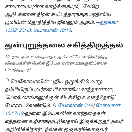
சாவாமையுள்ள வாழ்க்கையும், “வேறே
ஆடு”களான திரள் கூட்டத்தாருக்கு பரதீஸிய
பூமியின் மீது நித்திய ஜீவனும் ஆகும்.—
லூக்கா
12:32;
23:43;
யோவான் 10:16
.
துன்புறுத்தலை சகித்திருத்தல்
10. நாம் ஏன் ‘உலகத்தை ஜெயிக்க’ வேண்டும்? இந்த
விஷயத்தின் பேரில் இயேசு என்ன ஊக்குவிப்பைக்
கொடுத்தார்?
10
யெகோவாவின் புதிய ஒழுங்கில் வாழ
நம்பியிருப்பவர்கள் பிசாசாகிய சாத்தானான,
‘பொல்லாங்கனுக்குள் கிடக்கிற உலகத்தோடு’
போராட வேண்டும். (
1 யோவான் 5:19
)
யோவான்
15:17-19
-லுள்ள இயேசுவின் வார்த்தைகள்
எத்தனை உற்சாகமூட்டுவதாய் இருக்கிறது! அவர்
அறிவிக்கிறார்: “நீங்கள் ஒருவரிலொருவர்