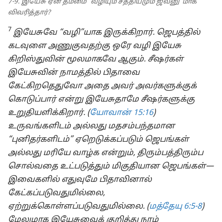
7-9. இயேசு ஏன் தம்மை “வழியும் சத்தியமும் ஜீவனு”மாக
விவரித்தார்?
7
இயேசுவே “வழி”யாக இருக்கிறார். ஜெபத்தில்
கடவுளை அணுகுவதற்கு ஒரே வழி இயேசு
கிறிஸ்துவின் மூலமாகவே ஆகும். சீஷர்கள்
இயேசுவின் நாமத்தில் பிதாவை
கேட்கிறதெதுவோ அதை அவர் அவர்களுக்குக்
கொடுப்பார் என்று இயேசுதாமே சீஷர்களுக்கு
உறுதியளிக்கிறார். (
யோவான் 15:16
)
உருவங்களிடம் அல்லது மதசம்பந்தமான
“புனிதர்களிடம்” ஏறெடுக்கப்படும் ஜெபங்கள்
அல்லது மரியே வாழ்க என்றும், திரும்பத்திரும்ப
சொல்வதை உட்படுத்தும் மிகுதியான ஜெபங்கள்—
இவைகளில் எதுவுமே பிதாவினால்
கேட்கப்படுவதுமில்லை,
ஏற்றுக்கொள்ளப்படுவதுமில்லை. (
மத்தேயு 6:5-8
)
மேலுமாக இயேசுவைக் குறித்து நாம்