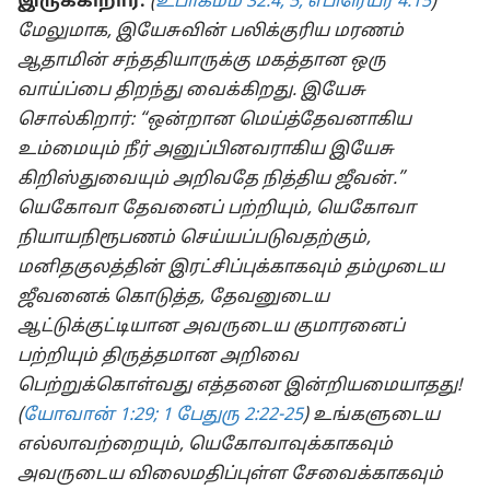
இருக்கிறார்.
(
உபாகமம் 32:4, 5;
எபிரெயர் 4:15
)
மேலுமாக, இயேசுவின் பலிக்குரிய மரணம்
ஆதாமின் சந்ததியாருக்கு மகத்தான ஒரு
வாய்ப்பை திறந்து வைக்கிறது. இயேசு
சொல்கிறார்: “ஒன்றான மெய்த்தேவனாகிய
உம்மையும் நீர் அனுப்பினவராகிய இயேசு
கிறிஸ்துவையும் அறிவதே நித்திய ஜீவன்.”
யெகோவா தேவனைப் பற்றியும், யெகோவா
நியாயநிரூபணம் செய்யப்படுவதற்கும்,
மனிதகுலத்தின் இரட்சிப்புக்காகவும் தம்முடைய
ஜீவனைக் கொடுத்த, தேவனுடைய
ஆட்டுக்குட்டியான அவருடைய குமாரனைப்
பற்றியும் திருத்தமான அறிவை
பெற்றுக்கொள்வது எத்தனை இன்றியமையாதது!
(
யோவான் 1:29;
1 பேதுரு 2:22-25
) உங்களுடைய
எல்லாவற்றையும், யெகோவாவுக்காகவும்
அவருடைய விலைமதிப்புள்ள சேவைக்காகவும்