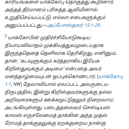
காரியங்களை யாக்கோபு தொகுத்து கூறினார்.
அந்தத் தீர்மானம் பரிசுத்த ஆவியினால்
உறுதிசெய்யப்பட்டு, எல்லா சபைகளுக்கும்
அனுப்பப்பட்டது.—
அப்போஸ்தலர் 15:1-29
.
3
யாக்கோபின் முதிர்ச்சியோடுகூடிய
நியாயவிவாதம் முக்கியத்துவமுடையதாக
இருந்ததெனத் தெளிவாக தெரிகிறது. எனினும்,
தான், ‘கடவுளுக்கும் கர்த்தராகிய இயேசு
கிறிஸ்துவுக்கும் அடிமை’ என்பதை அவர்
மனத்தாழ்மையுடன் ஒப்புக்கொண்டார்.
(
யாக்கோபு
1:1
, NW
)
தேவாவியால் ஏவப்பட்ட அவருடைய
நிருபத்தில், இன்று கிறிஸ்தவர்களுக்கு நல்ல
அறிவுரைகளும் ஊக்கமூட்டுதலும் நிறைவாய்
அடங்கியுள்ளது. படைத்தலைவர் செஸ்டியஸ்
காலஸ் எருசலேமைத் தாக்கின அந்த முதல்
ரோமத் தாக்குதலுக்கு ஏறக்குறைய நான்கு