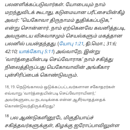
பலனளிக்கப்படுவார்கள். யோபையும் நாம்
மறந்துவிடக் கூடாது, கடுமையான பரீட்சையின்கீழ்
அவர்: “யெகோவா திருநாமம் துதிக்கப்படுக,”
என்று சொன்னார். நாம் ஏற்கெனவே கவனித்தபடி,
அவருடைய விசுவாசமும் செயல்களும் மகத்தான
பலனில் பயன்தந்தது.
(
யோபு 1:21
,
தி.மொ.;
31:6;
42:10;
யாக்கோபு 5:11
)
அவ்வாறே, இன்று
‘வார்த்தையின்படி செய்வோராக’ நாம் சகித்து
நிலைத்திருப்பது யெகோவாவின் அங்கீகார
புன்சிரிப்பைக் கொண்டுவரும்.
18, 19. நெடுங்காலம் ஒடுக்கப்பட்டவர்களான சகோதரர்கள்
எவ்வாறு ‘வார்த்தையின்படி செய்வோராயினர்,’
அவர்களுடைய நடவடிக்கை என்ன ஆசீர்வாதத்தைக்
கொண்டுவந்திருக்கிறது?
18
பல ஆண்டுகளினூடே மிகுதியாய்ச்
சகித்தவர்களுக்குள், கிழக்கு ஐரோப்பாவிலுள்ள