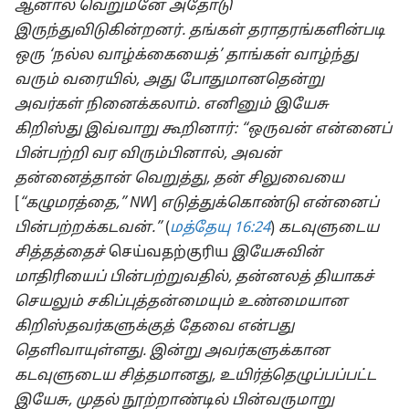
ஆனால் வெறுமனே அதோடு
இருந்துவிடுகின்றனர். தங்கள் தராதரங்களின்படி
ஒரு ‘நல்ல வாழ்க்கையைத்’ தாங்கள் வாழ்ந்து
வரும் வரையில், அது போதுமானதென்று
அவர்கள் நினைக்கலாம். எனினும் இயேசு
கிறிஸ்து இவ்வாறு கூறினார்: “ஒருவன் என்னைப்
பின்பற்றி வர விரும்பினால், அவன்
தன்னைத்தான் வெறுத்து, தன் சிலுவையை
[
“கழுமரத்தை,” NW
]
எடுத்துக்கொண்டு என்னைப்
பின்பற்றக்கடவன்.”
(
மத்தேயு 16:24
)
கடவுளுடைய
சித்தத்தைச்
செய்வதற்குரிய
இயேசுவின்
மாதிரியைப் பின்பற்றுவதில், தன்னலத் தியாகச்
செயலும் சகிப்புத்தன்மையும் உண்மையான
கிறிஸ்தவர்களுக்குத் தேவை என்பது
தெளிவாயுள்ளது. இன்று அவர்களுக்கான
கடவுளுடைய சித்தமானது, உயிர்த்தெழுப்பப்பட்ட
இயேசு, முதல் நூற்றாண்டில் பின்வருமாறு