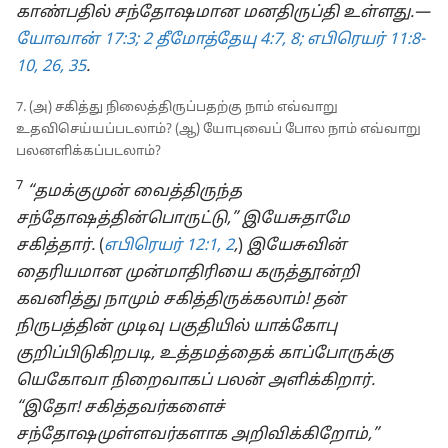
காண்பதில் சந்தோஷமான மனதிருப்தி உள்ளது.—
யோவான் 17:3;
2 தீமோத்தேயு 4:7, 8;
எபிரெயர் 11:8-
10,
26,
35
.
7. (அ) சகித்து நிலைத்திருப்பதற்கு நாம் எவ்வாறு
உதவிசெய்யப்படலாம்? (ஆ) யோபுவைப் போல நாம் எவ்வாறு
பலனளிக்கப்படலாம்?
7
“தமக்குமுன் வைத்திருந்த
சந்தோஷத்தின்பொருட்டு,” இயேசுதாமே
சகித்தார்.
(
எபிரெயர் 12:1, 2
,
)
இயேசுவின்
தைரியமான முன்மாதிரியை கருத்தூன்றி
கவனித்து நாமும் சகித்திருக்கலாம்! தன்
நிருபத்தின் முடிவு பகுதியில் யாக்கோபு
குறிப்பிடுகிறபடி, உத்தமத்தைக் காப்போருக்கு
யெகோவா நிறைவாகப் பலன் அளிக்கிறார்.
“இதோ! சகித்தவர்களைச்
சந்தோஷமுள்ளவர்களாக அறிவிக்கிறோம்,”