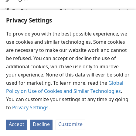
19
நெடுங்காலமாக ஒடுக்கப்பட்டவர்களான அந்தச்
சகோதரர்கள், வெளி ஊழியத்தில் எவ்வளவு
Privacy Settings
ஆர்வமாகச் செயல்பட்டிருக்கின்றனர்!
To provide you with the best possible experience, we
‘தொந்தரவான காலத்தின்போது’ கிடைக்காத
use cookies and similar technologies. Some cookies
வாய்ப்புகளை எட்ட வேண்டுமென்பதுபோல்
are necessary to make our website work and cannot
‘அவர்கள், கடினமாக உழைத்து தங்களைக்
be refused. You can accept or decline the use of
கடுமுயற்சியில் ஈடுபடுத்துகின்றனர்.’
additional cookies, which we use only to improve
(
1 தீமோத்தேயு 4:10;
2 தீமோத்தேயு 4:2
; NW
)
your experience. None of this data will ever be sold or
உதாரணமாக, ஒடுக்குதல் வெகு கொடூரமாக
used for marketing. To learn more, read the
Global
இருந்திருந்த அல்பேனியாவில், கடந்த
Policy on Use of Cookies and Similar Technologies
.
ஏப்ரலின்போது, தங்களிடமிருந்த, “வாழ்க்கையில்
You can customize your settings at any time by going
ஏன் இவ்வளவு பிரச்சினைகள்” என்ற தலைப்பைக்
to
Privacy Settings
.
கொண்ட
ராஜ்ய செய்தி
பிரதிகள் முழுவதையும்
மூன்று நாட்களுக்குள்தானே
Accept
Decline
Customize
விநியோகித்துவிட்டனர். இது, இயேசுவின் மரண
நினைவுநாள் அழைப்பு கொடுக்க மறுசந்திப்பு