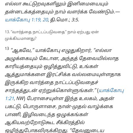
எல்லா கூட்டுறவுகளிலும் இனிமையையும்
தன்னடக்கத்தையும் நாம் வளர்க்க வேண்டும்.—
யாக்கோபு 1:19, 20
,
தி.மொ.;
3:5.
13. “வார்த்தை நாட்டப்படுவதை” நாம் ஏற்பது ஏன்
முக்கியமானது?
13
“ஆகவே,” யாக்கோபு எழுதுகிறார், “எல்லா
அழுக்கையும் கேடான, அந்தத் தேவையில்லாத
காரியத்தையும் ஒழித்துவிட்டு, உங்கள்
ஆத்துமாக்களை இரட்சிக்க வல்லமையுள்ளதாக
இருக்கிற வார்த்தை நாட்டப்படுவதைச்
சாந்தத்துடன் ஏற்றுக்கொள்ளுங்கள்.”
(
யாக்கோபு
1:21
, NW
)
பேராசையுள்ள இந்த உலகம், அதன்
பகட்டு, பொருளாசை, நான்-முதல் வாழ்க்கை
பாணி, இழிவடைந்த ஒழுக்கங்கள்
ஆகியவற்றோடுகூட சீக்கிரத்தில்
ஒழிந்துபோகவிருக்கிறது. “தேவனுடைய