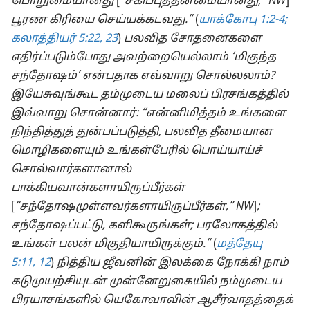
பொறுமையானது
[
“சகிப்புத்தன்மையானது,” NW
]
பூரண கிரியை செய்யக்கடவது.”
(
யாக்கோபு 1:2-4;
கலாத்தியர் 5:22, 23
)
பலவித சோதனைகளை
எதிர்ப்படும்போது அவற்றையெல்லாம் ‘மிகுந்த
சந்தோஷம்’ என்பதாக எவ்வாறு சொல்லலாம்?
இயேசுவுங்கூட தம்முடைய மலைப் பிரசங்கத்தில்
இவ்வாறு சொன்னார்: “என்னிமித்தம் உங்களை
நிந்தித்துத் துன்பப்படுத்தி, பலவித தீமையான
மொழிகளையும் உங்கள்பேரில் பொய்யாய்ச்
சொல்வார்களானால்
பாக்கியவான்களாயிருப்பீர்கள்
[
“சந்தோஷமுள்ளவர்களாயிருப்பீர்கள்,” NW
]
;
சந்தோஷப்பட்டு, களிகூருங்கள்; பரலோகத்தில்
உங்கள் பலன் மிகுதியாயிருக்கும்.”
(
மத்தேயு
5:11, 12
)
நித்திய ஜீவனின் இலக்கை நோக்கி நாம்
கடுமுயற்சியுடன் முன்னேறுகையில் நம்முடைய
பிரயாசங்களில் யெகோவாவின் ஆசீர்வாதத்தைக்