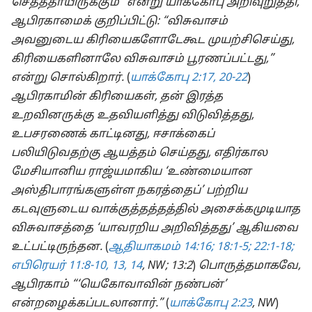
செத்ததாயிருக்கும்” என்று யாக்கோபு அறிவுறுத்தி,
ஆபிரகாமைக் குறிப்பிட்டு: “விசுவாசம்
அவனுடைய கிரியைகளோடேகூட முயற்சிசெய்து,
கிரியைகளினாலே விசுவாசம் பூரணப்பட்டது,”
என்று சொல்கிறார்.
(
யாக்கோபு 2:17,
20-22
)
ஆபிரகாமின் கிரியைகள், தன் இரத்த
உறவினருக்கு உதவியளித்து விடுவித்தது,
உபசரணைக் காட்டினது, ஈசாக்கைப்
பலியிடுவதற்கு ஆயத்தம் செய்தது, எதிர்கால
மேசியானிய ராஜ்யமாகிய ‘உண்மையான
அஸ்திபாரங்களுள்ள நகரத்தைப்’ பற்றிய
கடவுளுடைய வாக்குத்தத்தத்தில் அசைக்கமுடியாத
விசுவாசத்தை ‘யாவரறிய அறிவித்தது’ ஆகியவை
உட்பட்டிருந்தன.
(
ஆதியாகமம் 14:16;
18:1-5;
22:1-18;
எபிரெயர் 11:8-10,
13, 14
, NW; 13:2
)
பொருத்தமாகவே,
ஆபிரகாம் “‘யெகோவாவின் நண்பன்’
என்றழைக்கப்படலானார்.”
(
யாக்கோபு 2:23
, NW
)