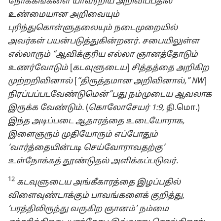
நோக்கங்களை யாவரறிய அறிவிப்பதில்
உண்மையான அறிவையும்
புரிந்துகொள்ளுதலையும் நடைமுறையில்
அவர்கள் பயன்படுத்துகின்றனர். சபையிலுள்ள
எல்லாரும் “ஆவிக்குரிய எல்லா ஞானத்தோடும்
உணர்வோடும்
[
கடவுளுடைய
]
சித்தத்தை அறிகிற
முற்றறிவினால்
[
“திருத்தமான அறிவினால்,” NW
]
நிரப்பப்படவேண்டுமென்”பது நம்முடைய ஆவலாக
இருக்க வேண்டும்.
(
கொலோசேயர் 1:9,
தி.மொ.)
இந்த அடிப்படை ஆதாரத்தை உடையோராக,
இளைஞரும் முதியோரும் எப்போதும்
‘வார்த்தையின்படி செய்வோராவதற்கு’
உள்நோக்கத் தூண்டுதல் அளிக்கப்படுவர்.
12
கடவுளுடைய அங்கீகாரத்தை இழப்பதில்
விளைவுண்டாக்கும் பாவங்களைக் குறித்து,
‘பரத்திலிருந்து வருகிற ஞானம்’ நம்மை