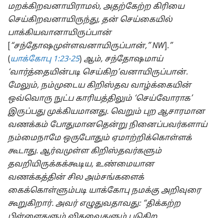
மறக்கிறவனாயிராமல், அதற்கேற்ற கிரியை
செய்கிறவனாயிருந்து, தன் செய்கையில்
பாக்கியவானாயிருப்பான்
[
“சந்தோஷமுள்ளவனாயிருப்பான்,” NW
]
.”
(
யாக்கோபு 1:23-25
)
ஆம், சந்தோஷமாய்
‘வார்த்தையின்படி செய்கிற’வனாயிருப்பான்.
மேலும், நம்முடைய கிறிஸ்தவ வாழ்க்கையின்
ஒவ்வொரு நுட்ப காரியத்திலும் ‘செய்வோராக’
இருப்பது முக்கியமானது. வெறும் புற ஆசாரமான
வணக்கம் போதுமானதென்று நினைப்பவர்களாய்
நம்மைநாமே ஒருபோதும் ஏமாற்றிக்கொள்ளக்
கூடாது. ஆர்வமுள்ள கிறிஸ்தவர்களும்
தவறியிருக்கக்கூடிய, உண்மையான
வணக்கத்தின் சில அம்சங்களைக்
கைக்கொள்ளும்படி யாக்கோபு நமக்கு அறிவுரை
கூறுகிறார். அவர் எழுதுவதாவது: “திக்கற்ற
பிள்ளைகளும் விதவைகளும் படுகிற