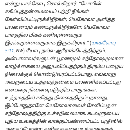
என்று யாக்கோபு சொல்கிறார். “யோபின்
சகிப்புத்தன்மையைப் பற்றி நீங்கள்
கேள்விப்பட்டிருக்கிறீர்கள், யெகோவா அளித்த
பலனையும் கண்டிருக்கிறீர்களே, யெகோவா
பாசத்தில் மிகக் கனிவுள்ளவரும்
இரக்கமுள்ளவருமாக இருக்கிறார்.”
(
யாக்கோபு
5:11
, NW
)
யோபு நல்ல ஆரோக்கியத்திற்கும்,
அன்பானவர்களுடன் பூரணமும் சந்தோஷமுமான
வாழ்க்கையை அனுபவிப்பதற்கும் திரும்ப பழைய
நிலைக்குக் கொண்டுவரப்பட்டபோது, எவ்வாறு
அவருடைய உத்தமத்தன்மை பலனளிக்கப்பட்டது
என்பதை நினைவுபடுத்திப் பாருங்கள்.
உத்தமத்தில் சகித்து நிலைத்திருப்பதானது,
இப்போதுதானே யெகோவாவைச் சேவிப்பதன்
சந்தோஷத்திற்கு உச்சநிலையாக, கடவுளுடைய
புதிய உலகத்தின் வாக்குப்பண்ணப்பட்ட பரதீஸில்
அதைப்போன்ற களிகூருதலை உங்களுக்குக்