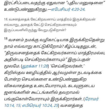
இரட்சிப்படைவதற்கு ஏதுவான “புதிய மனுஷனை”
உண்டுபண்ணுகிறது.—
எபேசியர் 4:20-24
.
18. வசனத்தைக் கேட்கிறவனாய் மாத்திரம் இருக்கிறவன்
எவ்வாறு, அதைக் கேட்டு செய்கிறவனாகவும்
இருப்பவனிலிருந்து வேறுபடுகிறான்?
18
வசனம் நமக்கு வழிகாட்டியாக இருக்கிறதென்று
நாம் எவ்வாறு காட்டுகிறோம்? கீழ்ப்படிதலுடன்,
“திருவசனத்தைக் கேட்கிறவர்களாய் மாத்திரமல்ல,
அதின்படி செய்கிறவர்களாயும்” இருப்பதன்
மூலமே.
(
லூக்கா 11:28
)
‘செய்கிறவர்கள்,’
கிறிஸ்தவ ஊழியத்தில் ஆர்வமுள்ள நடவடிக்கை
போன்ற செயல்களை உண்டுபண்ணுகிற
விசுவாசத்தை உடையோராயும், கடவுளுடைய
ஜனங்களின் கூட்டங்களில் தவறாமல்
பங்குகொள்வோராயும் இருக்கிறார்கள்.
(
ரோமர்
10:14, 15;
எபிரெயர் 10:24, 25
)
வசனத்தை