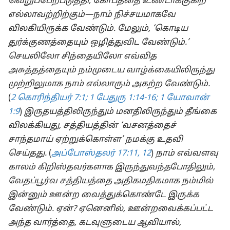
வெறுப்பேற்படுத்தி, கோபத்தை உண்டாக்குகிற
எல்லாவற்றிற்கும்—நாம் நிச்சயமாகவே
விலகியிருக்க வேண்டும். மேலும், ‘கொடிய
துர்க்குணத்தையும் ஒழித்துவிட வேண்டும்.’
செயலிலோ சிந்தையிலோ எவ்வித
அசுத்தத்தையும் நம்முடைய வாழ்க்கையிலிருந்து
முற்றிலுமாக நாம் எல்லாரும் அகற்ற வேண்டும்.
(
2 கொரிந்தியர் 7:1;
1 பேதுரு 1:14-16;
1 யோவான்
1:9
)
இருதயத்திலிருந்தும் மனதிலிருந்தும் தீங்கை
விலக்கியது, சத்தியத்தின் ‘வசனத்தைச்
சாந்தமாய் ஏற்றுக்கொள்ள’ நமக்கு உதவி
செய்தது.
(
அப்போஸ்தலர் 17:11, 12
)
நாம் எவ்வளவு
காலம் கிறிஸ்தவர்களாக இருந்துவந்தபோதிலும்,
வேதப்பூர்வ சத்தியத்தை அதிகமதிகமாக நம்மில்
இன்னும் ஊன்ற வைத்துக்கொண்டே இருக்க
வேண்டும். ஏன்? ஏனெனில், ஊன்றவைக்கப்பட்ட
அந்த வார்த்தை, கடவுளுடைய ஆவியால்,