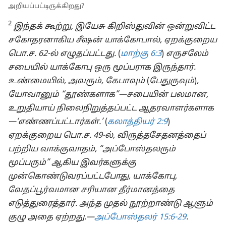
அறியப்பட்டிருக்கிறது?
2
இந்தக் கூற்று, இயேசு கிறிஸ்துவின் ஒன்றுவிட்ட
சகோதரனாகிய சீஷன் யாக்கோபால், ஏறக்குறைய
பொ.ச. 62-ல் எழுதப்பட்டது.
(
மாற்கு 6:3
)
எருசலேம்
சபையில் யாக்கோபு ஒரு மூப்பராக இருந்தார்.
உண்மையில், அவரும், கேபாவும்
(
பேதுருவும்
)
,
யோவானும் “தூண்களாக”—சபையின் பலமான,
உறுதியாய் நிலைநிறுத்தப்பட்ட ஆதரவாளர்களாக
—‘எண்ணப்பட்டார்கள்.’
(
கலாத்தியர் 2:9
)
ஏறக்குறைய பொ.ச. 49-ல், விருத்தசேதனத்தைப்
பற்றிய வாக்குவாதம், “அப்போஸ்தலரும்
மூப்பரும்” ஆகிய இவர்களுக்கு
முன்கொண்டுவரப்பட்டபோது, யாக்கோபு,
வேதப்பூர்வமான சரியான தீர்மானத்தை
எடுத்துரைத்தார். அந்த முதல் நூற்றாண்டு ஆளும்
குழு அதை ஏற்றது.—
அப்போஸ்தலர் 15:6-29
.