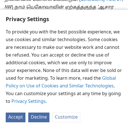
NW
)
நாம் யெகோவாவின் ஏற்கத்தகுந்த ‘ஆசார
வணக்கத்தார்’ என்று ஒருவேளை நினைக்கலாம்;
Privacy Settings
ஆனால் அவருடைய மதிப்பீட்டில் நாம்
ஒவ்வொருவரும் எவ்வாறு இருக்கிறோம் என்பதே
To provide you with the best possible experience, we
உண்மையில் முக்கியமானது.
(
1 கொரிந்தியர் 4:4
)
use cookies and similar technologies. Some cookies
‘நாவை அடக்கத்’ தவறுவது வினைமையான ஒரு
are necessary to make our website work and cannot
குறைபாடாக இருக்கலாம். மற்றவர்களைப் பற்றி
be refused. You can accept or decline the use of
நாம் அவதூறு பேசிக்கொண்டு, பொய்ச்
additional cookies, which we use only to improve
சொல்லிக்கொண்டு, அல்லது மற்ற வழிகளில்
your experience. None of this data will ever be sold or
நாவைத் தவறாக பயன்படுத்திக்கொண்டு, அதே
used for marketing. To learn more, read the
Global
சமயத்தில் கடவுள் நம்முடைய வணக்கத்தில்
Policy on Use of Cookies and Similar Technologies
.
பிரியமுள்ளவராக
இருக்கிறார் என்று
You can customize your settings at any time by going
நினைப்போமானால், நம்மைநாமே
to
Privacy Settings
.
வஞ்சித்துக்கொள்வோராக இருப்போம்.
(
லேவியராகமம் 19:16;
எபேசியர் 4:25
)
Accept
Decline
Customize
நிச்சயமாகவே, எந்தக் காரணத்தினிமித்தமாகவும்