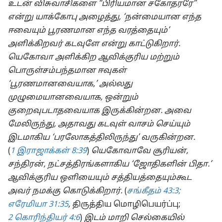
உடன் விசுவாசிகளை “பிரியமான சகோதரரே”
என்று யாக்கோபு அழைத்து, ‘நன்மையான எந்த
ஈவையும் பூரணமான எந்த வரத்தையும்’
அளிக்கிறவர் கடவுளே என்று காட்டுகிறார்.
யெகோவா அளிக்கிற ஆவிக்குரிய மற்றும்
பொருள்சம்பந்தமான ஈவுகள்
‘பூரணமானவையாக,’ அல்லது
முழுமையானவையாக, ஒன்றும்
குறைவுபடாதவையாக இருக்கின்றன. அவை
மேலிருந்து, அதாவது கடவுள் வாசம் செய்யும்
இடமாகிய ‘பரலோகத்திலிருந்து’ வருகின்றன.
(
1 இராஜாக்கள் 8:39
)
யெகோவாவே சூரியன்,
சந்திரன், நட்சத்திரங்களாகிய ‘ஜோதிகளின் பிதா.’
ஆவிக்குரிய ஒளியையும் சத்தியத்தையும்கூட
அவர் நமக்கு கொடுக்கிறார்.
(
சங்கீதம் 43:3;
எரேமியா 31:35
,
திருத்திய மொழிபெயர்ப்பு;
2 கொரிந்தியர் 4:6
)
இடம் மாறி செல்கையில்