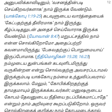
அனுபவிக்காவிடினும், ‘வசனத்தின்படி
செய்கிறவர்களாக’ நாம் இருக்க வேண்டும்.
(
யாக்கோபு 1:19-25
)
கடவுளுடைய வார்த்தையைக்
‘கேட்பதற்குத் தீவிரமாக’ நாம் இருந்து,
கீழ்ப்படிதலுடன் அதைச் செய்வோராக இருக்க
வேண்டும்.
(
யோவான் 8:47
)
மறுபட்சத்தில் நாம்
என்ன சொல்கிறோமோ அதைப்பற்றி
கவனமாயிருந்து, ‘பேசுவதற்குப் பொறுமையாய்’
இருப்போமாக.
(
நீதிமொழிகள் 15:28;
16:23
)
நம்முடைய துன்பங்கள் கடவுளிடமிருந்து
வருகின்றன என்று சொல்வதற்கு அவசரப்படாமல்
இருக்கும்படி யாக்கோபு நம்மை உந்துவிப்பவராய்
இருக்கலாம். மேலும்,
“
கோபிக்கிறதற்குத்
தாமதமாயும் இருக்கக்கடவர்கள்; மனுஷருடைய
கோபம் தேவனுடைய நீதியை நடப்பிக்கமாட்டாதே”
என்றும் நாம் அறிவுரை கூறப்படுகிறோம். ஒருவர்
சொல்கிறதைக் குறித்து நாம் கோபமடைந்தால்,