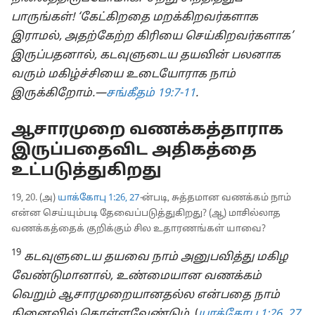
பாருங்கள்! ‘கேட்கிறதை மறக்கிறவர்களாக
இராமல், அதற்கேற்ற கிரியை செய்கிறவர்களாக’
இருப்பதனால், கடவுளுடைய தயவின் பலனாக
வரும் மகிழ்ச்சியை உடையோராக நாம்
இருக்கிறோம்.—
சங்கீதம் 19:7-11
.
ஆசாரமுறை வணக்கத்தாராக
இருப்பதைவிட அதிகத்தை
உட்படுத்துகிறது
19, 20. (அ)
யாக்கோபு 1:26, 27
-
ன்படி, சுத்தமான வணக்கம் நாம்
என்ன செய்யும்படி தேவைப்படுத்துகிறது? (ஆ) மாசில்லாத
வணக்கத்தைக் குறிக்கும் சில உதாரணங்கள் யாவை?
19
கடவுளுடைய தயவை நாம் அனுபவித்து மகிழ
வேண்டுமானால், உண்மையான வணக்கம்
வெறும் ஆசாரமுறையானதல்ல என்பதை நாம்
நினைவில் கொள்ளவேண்டும்.
(
யாக்கோபு 1:26, 27
,