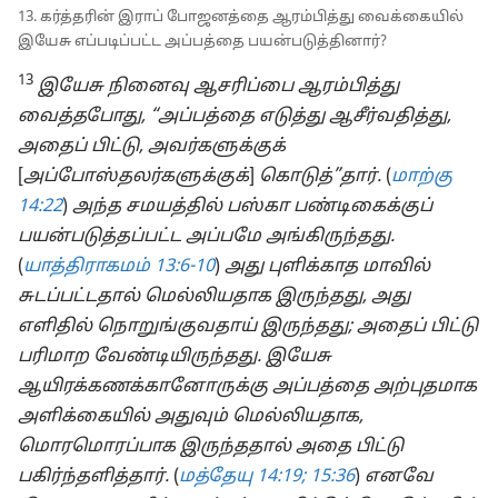
13. கர்த்தரின் இராப் போஜனத்தை ஆரம்பித்து வைக்கையில்
இயேசு எப்படிப்பட்ட அப்பத்தை பயன்படுத்தினார்?
13
இயேசு நினைவு ஆசரிப்பை ஆரம்பித்து
வைத்தபோது, “அப்பத்தை எடுத்து ஆசீர்வதித்து,
அதைப் பிட்டு, அவர்களுக்குக்
[
அப்போஸ்தலர்களுக்குக்
]
கொடுத்”தார்.
(
மாற்கு
14:22
)
அந்த சமயத்தில் பஸ்கா பண்டிகைக்குப்
பயன்படுத்தப்பட்ட அப்பமே அங்கிருந்தது.
(
யாத்திராகமம் 13:6-10
)
அது புளிக்காத மாவில்
சுடப்பட்டதால் மெல்லியதாக இருந்தது, அது
எளிதில் நொறுங்குவதாய் இருந்தது; அதைப் பிட்டு
பரிமாற வேண்டியிருந்தது. இயேசு
ஆயிரக்கணக்கானோருக்கு அப்பத்தை அற்புதமாக
அளிக்கையில் அதுவும் மெல்லியதாக,
மொரமொரப்பாக இருந்ததால் அதை பிட்டு
பகிர்ந்தளித்தார்.
(
மத்தேயு 14:19;
15:36
)
எனவே