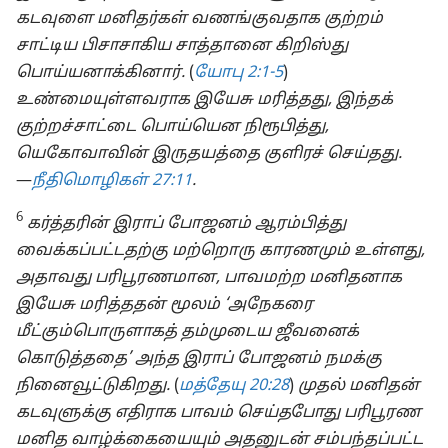
கடவுளை மனிதர்கள் வணங்குவதாக குற்றம்
சாட்டிய பிசாசாகிய சாத்தானை கிறிஸ்து
பொய்யனாக்கினார்.
(
யோபு 2:1-5
)
உண்மையுள்ளவராக இயேசு மரித்தது, இந்தக்
குற்றச்சாட்டை பொய்யென நிரூபித்து,
யெகோவாவின் இருதயத்தை குளிரச் செய்தது.
—⁠
நீதிமொழிகள் 27:11
.
6
கர்த்தரின் இராப் போஜனம் ஆரம்பித்து
வைக்கப்பட்டதற்கு மற்றொரு காரணமும் உள்ளது,
அதாவது பரிபூரணமான, பாவமற்ற மனிதனாக
இயேசு மரித்ததன் மூலம் ‘அநேகரை
மீட்கும்பொருளாகத் தம்முடைய ஜீவனைக்
கொடுத்ததை’ அந்த இராப் போஜனம் நமக்கு
நினைவூட்டுகிறது.
(
மத்தேயு 20:28
)
முதல் மனிதன்
கடவுளுக்கு எதிராக பாவம் செய்தபோது பரிபூரண
மனித வாழ்க்கையையும் அதனுடன் சம்பந்தப்பட்ட