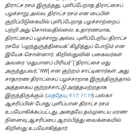
திராட்ச ரசம் இருந்தது, புளிப்பேறாத திராட்சைப்
பழச்சாறு அல்ல. திராட்ச ரசம் என பைபிள்
குறிப்பிடுகையில் புளிப்பேறாத பழச்சாற்றைப்
பற்றி அது சொல்வதில்லை. உதாரணமாக,
திராட்சைப் பழச்சாறு அல்ல, புளிப்பேறிய திராட்ச
ரசமே ‘பழந்துருத்தியைக்’ கிழித்துப் போடும் என
இயேசு சொன்னார். கிறிஸ்துவின் பகைவர்கள்
அவரை ‘மதுபானப் பிரியர்’
[
‘திராட்சை மது
அருந்துபவர்,’ NW
]
என குற்றம் சாட்டினார்கள். அது
சாதாரண திராட்சைப் பழச்சாறாக இருந்திருந்தால்
அத்தகைய குற்றச்சாட்டு அர்த்தமற்றதாக
இருந்திருக்கும்.
(
மத்தேயு 9:17;
11:19
)
பஸ்கா
ஆசரிப்பின் போது புளிப்பான திராட்ச ரசம்
உபயோகிக்கப்பட்டது, அதையே தம்முடைய மரண
நினைவு ஆசரிப்பை ஆரம்பித்து வைக்கையில்
கிறிஸ்து உபயோகித்தார்.