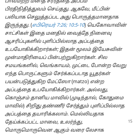
பாவமற்ற மனித சரீரத்தை அப்பம்
பிரதிநிதித்துவம் செய்தது. ஆகவே, மீட்பின்
பலியாக செலுத்தப்பட அது பொருத்தமானதாக
இருந்தது.
(
எபிரெயர் 7:26;
10:5-10
)
யெகோவாவின்
சாட்சிகள் இதை மனதில் வைத்தே நினைவு
ஆசரிப்புகளில் புளிப்பில்லாத அப்பத்தை
உபயோகிக்கிறார்கள்; இதன் மூலம் இயேசுவின்
முன்மாதிரியைப் பின்பற்றுகிறார்கள். சில
சமயங்களில், வெங்காயம், முட்டை போன்ற வேறு
எந்த பொருட்களும் சேர்க்கப்படாத யூதர்கள்
பயன்படுத்துகிற மேட்ஸோ
(matzo)
என்ற
அப்பத்தை உபயோகிக்கிறார்கள். அல்லது,
கொஞ்சம் தானிய மாவில்
(
முடிந்தால், கோதுமை
மாவில்
)
சிறிது தண்ணீர் சேர்த்தும் புளிப்பில்லாத
அப்பத்தை தயாரிக்கலாம். மெல்லியதாக
தேய்க்கப்பட்ட
மாவை, உலர்ந்து,
மொருமொருவென ஆகும் வரை லேசாக