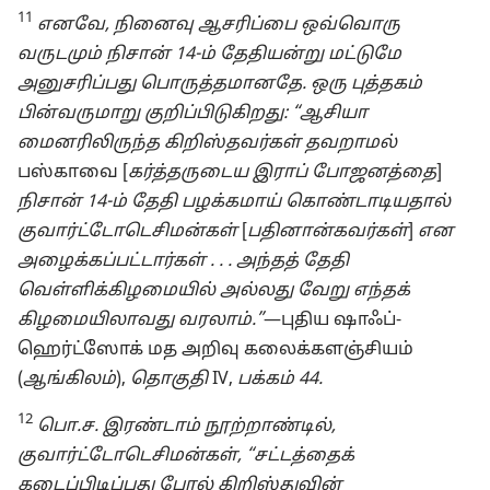
11
எனவே, நினைவு ஆசரிப்பை ஒவ்வொரு
வருடமும் நிசான் 14-⁠ம் தேதியன்று மட்டுமே
அனுசரிப்பது பொருத்தமானதே. ஒரு புத்தகம்
பின்வருமாறு குறிப்பிடுகிறது: “ஆசியா
மைனரிலிருந்த கிறிஸ்தவர்கள் தவறாமல்
பஸ்காவை [
கர்த்தருடைய இராப் போஜனத்தை
]
நிசான் 14-⁠ம் தேதி பழக்கமாய் கொண்டாடியதால்
குவார்ட்டோடெசிமன்கள்
[
பதினான்கவர்கள்
]
என
அழைக்கப்பட்டார்கள் . . . அந்தத் தேதி
வெள்ளிக்கிழமையில் அல்லது வேறு எந்தக்
கிழமையிலாவது வரலாம்.”
​—⁠புதிய ஷாஃப்-
ஹெர்ட்ஸோக் மத அறிவு கலைக்களஞ்சியம்
(
ஆங்கிலம்
),
தொகுதி
IV,
பக்கம் 44.
12
பொ.ச. இரண்டாம் நூற்றாண்டில்,
குவார்ட்டோடெசிமன்கள், “சட்டத்தைக்
கடைப்பிடிப்பது போல் கிறிஸ்துவின்