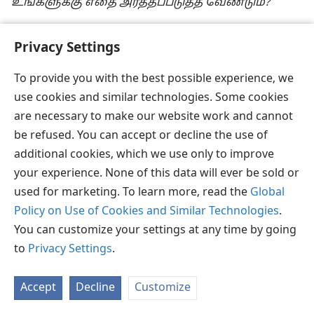
உங்களுக்கு எதை அர்த்தப்படுத்த வேண்டும்?
[அடிக்குறிப்புகள்]
Privacy Settings
a
யெகோவாவின் சாட்சிகள் வெளியிட்ட
To provide you with the best possible experience, we
வேதாகமங்களின்பேரில் உட்பார்வை
(ஆங்கிலம்),
use cookies and similar technologies. Some cookies
தொகுதி 2-⁠ல் பக்கம் 271-ஐக் காண்க.
are necessary to make our website work and cannot
be refused. You can accept or decline the use of
b
தமிழ் பைபிளிலுள்ள “சமாதான பலி” என்ற பதம்
additional cookies, which we use only to improve
மூல எபிரெயுவில் “கூட்டுப் பலி” என்பதாகவும்
your experience. None of this data will ever be sold or
மொழிபெயர்க்கப்படுகிறது.
used for marketing. To learn more, read the
Global
உங்கள் பதிலென்ன?
Policy on Use of Cookies and Similar Technologies
.
You can customize your settings at any time by going
• கர்த்தருடைய இராப் போஜனத்தை இயேசு ஏன்
to
Privacy Settings
.
ஆரம்பித்து வைத்தார்?
• எப்போதெல்லாம் இந்த நினைவு ஆசரிப்பை
Accept
Decline
Customize
அனுசரிக்க வேண்டும்?