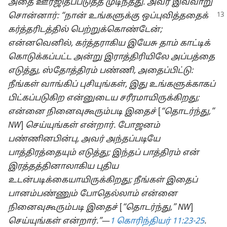
அதை ஊர்ஜிதப்படுத்த முடிந்தது. அவர் இவ்வாறு
சொன்னார்:
“நான் உங்களுக்கு ஒப்புவித்ததைக்
கர்த்தரிடத்தில் பெற்றுக்கொண்டேன்;
என்னவெனில், கர்த்தராகிய இயேசு தாம் காட்டிக்
கொடுக்கப்பட்ட அன்று இராத்திரியிலே அப்பத்தை
எடுத்து, ஸ்தோத்திரம் பண்ணி, அதைப்பிட்டு:
நீங்கள் வாங்கிப் புசியுங்கள், இது உங்களுக்காகப்
பிட்கப்படுகிற என்னுடைய சரீரமாயிருக்கிறது;
என்னை நினைவுகூரும்படி இதைச்
[
“தொடர்ந்து,”
NW
]
செய்யுங்கள் என்றார். போஜனம்
பண்ணினபின்பு, அவர் அந்தப்படியே
பாத்திரத்தையும் எடுத்து; இந்தப் பாத்திரம் என்
இரத்தத்தினாலாகிய புதிய
உடன்படிக்கையாயிருக்கிறது; நீங்கள் இதைப்
பானம்பண்ணும் போதெல்லாம் என்னை
நினைவுகூரும்படி இதைச்
[
“தொடர்ந்து,” NW
]
செய்யுங்கள் என்றார்.”
​—⁠
1 கொரிந்தியர் 11:23-25
.