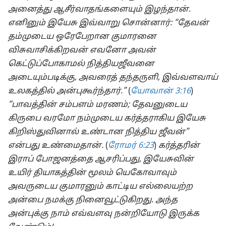
அனைத்து ஆசீர்வாதங்களையும் இழந்தான்.
எனினும் இயேசு இவ்வாறு சொன்னார்: “தேவன்
தம்முடைய ஒரேபேறான குமாரனை
விசுவாசிக்கிறவன் எவனோ அவன்
கெட்டுப்போகாமல் நித்தியஜீவனை
அடையும்படிக்கு, அவரைத் தந்தருளி, இவ்வளவாய்
உலகத்தில் அன்புகூர்ந்தார்.”
(
யோவான் 3:16
)
“பாவத்தின் சம்பளம் மரணம்; தேவனுடைய
கிருபை வரமோ நம்முடைய கர்த்தராகிய இயேசு
கிறிஸ்துவினால் உண்டான நித்திய ஜீவன்”
என்பது உண்மைதான்.
(
ரோமர் 6:23
)
கர்த்தரின்
இராப் போஜனத்தை ஆசரிப்பது, இயேசுவின்
உயிர் தியாகத்தின் மூலம் யெகோவாவும்
அவருடைய குமாரனும் காட்டிய எல்லையற்ற
அன்பை நமக்கு நினைவூட்டுகிறது. அந்த
அன்புக்கு நாம் எவ்வளவு நன்றியோடு இருக்க