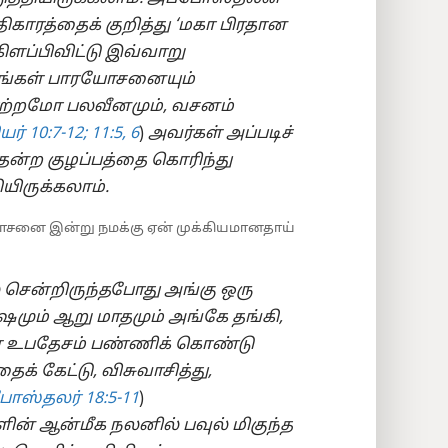
அதிகாரத்தைக் குறித்து ‘மகா பிரதான
ிளப்பிவிட்டு இவ்வாறு
ங்கள் பாரயோசனையும்
ோற்றமோ பலவீனமும், வசனம்
ர் 10:7-12;
11:5, 6
)
அவர்கள் அப்படிச்
ன்ற குழப்பத்தை கொரிந்து
ியிருக்கலாம்.
ஆலோசனை இன்று நமக்கு ஏன் முக்கியமானதாய்
ுல் சென்றிருந்தபோது அங்கு ஒரு
ஷமும் ஆறு மாதமும் அங்கே தங்கி,
 உபதேசம் பண்ணிக் கொண்டு
ைக் கேட்டு, விசுவாசித்து,
ோஸ்தலர் 18:5-11
)
ின் ஆன்மீக நலனில் பவுல் மிகுந்த