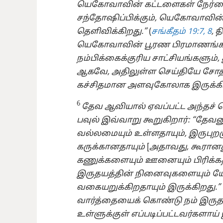
யெகோவாவின் கட்டளைகள் நேர்
சந்தோஷிப்பிக்கும், யெகோவாவின
தெளிவிக்கிறது.”
(
சங்கீதம் 19:7, 8
,
தி
யெகோவாவின் பூரண பிரமாணங்கள
நம்பிக்கைக்குரிய சாட்சியங்களு
ஆகவே, அதிலுள்ள செய்தியே சோ
கச்சிதமான அளவுகோலாக இருக்கி
6
தேவ ஆவியால் ஏவப்பட்ட அந்தச் 
பவுல் இவ்வாறு கூறுகிறார்: “தே
வல்லமையும் உள்ளதாயும், இருபுறமும
கருக்கானதாயும்
[
அதாவது, கூரானத
கணுக்களையும் ஊனையும் பிரிக்கத்
இருதயத்தின் நினைவுகளையும்
வகையறுக்கிறதாயும் இருக்கிறது.”
வார்த்தையைக் கொண்டு நம் இருத
உள்ளுக்குள் எப்படிப்பட்டவர்களாய