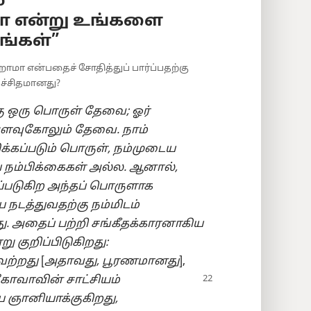
்
களா என்று உங்களை
ங்கள்”
றோமா என்பதைச் சோதித்துப் பார்ப்பதற்கு
ச்சிதமானது?
ஒரு பொருள் தேவை; ஓர்
 அளவுகோலும் தேவை. நாம்
க்கப்படும் பொருள், நம்முடைய
 நம்பிக்கைகள் அல்ல. ஆனால்,
்படுகிற அந்தப் பொருளாக
டத்துவதற்கு நம்மிடம்
 அதைப் பற்றி சங்கீதக்காரனாகிய
 குறிப்பிடுகிறது:
ற்றது
[
அதாவது, பூரணமானது
],
யெகோவாவின்
சாட்சியம்
ை ஞானியாக்குகிறது,