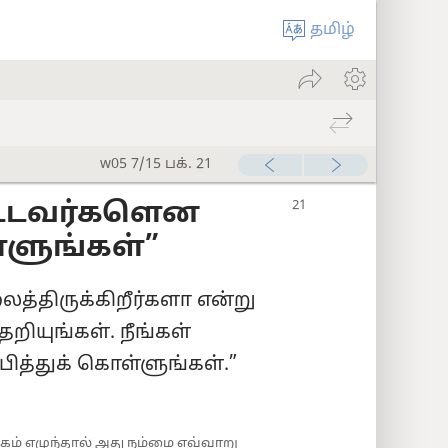
தமிழ்
w05 7/15 பக். 21
்பட்டவர்களென
்ளுங்கள்”
லைத்திருக்கிறீர்களா என்று
ியுங்கள். நீங்கள்
ித்துக் கொள்ளுங்கள்.”​
்தேகம் எழுந்தால் அது நம்மை எவ்வாறு