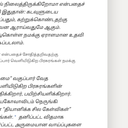
ில் நிலைத்திருக்கிறோமா என்பதைச்
ழி இதுதான்: கடவுளுடைய
்பதும், கற்றுக்கொண்டதற்கு
ென ஆராய்வதுமே ஆகும்.
்துகொள்ள நமக்கு ஏராளமான உதவி
ப்படலாம்.
மா என்பதைச் சோதித்தறிவதற்கு
ார் வெளியிடுகிற பிரசுரங்கள் நமக்கு
மை” வகுப்பார் வேத
ளியிடுகிற பிரசுரங்களின்
கிறார், பயிற்சியளிக்கிறார்.
ெகோவாவிடம் நெருங்கி
ள “தியானிக்க சில கேள்விகள்”
a
்கள்.
தனிப்பட்ட விதமாக
ேர்ப்பட்ட அருமையான வாய்ப்புகளை