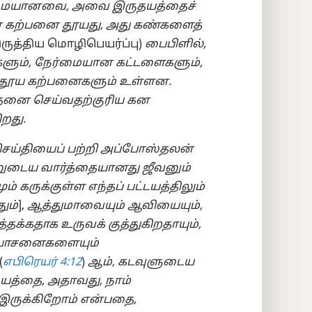
மையானவை, அவை இருதயத்தைச்
் கற்பனை தூயது, அது கண்களைத்
ருத்திய மொழிபெயர்ப்பு)
பைபிளில்,
ும், நேர்மையான கட்டளைகளும்,
ம், தூய கற்பனைகளும் உள்ளன.
தனை செய்வதற்குரிய கன
றது.
செய்தியைப் பற்றி அப்போஸ்தலன்
வனுடைய வார்த்தையானது ஜீவனும்
் கருக்குள்ள எந்தப் பட்டயத்திலும்
ும்
],
ஆத்துமாவையும் ஆவியையும்,
தக்கதாக உருவக் குத்துகிறதாயும்,
 யோசனைகளையும்
(
எபிரெயர் 4:12
)
ஆம், கடவுளுடைய
யத்தை, அதாவது, நாம்
் இருக்கிறோம் என்பதை,