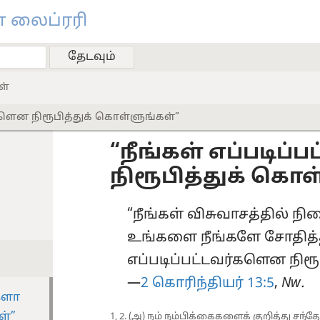
 லைப்ரரி
ள்
்களென நிரூபித்துக் கொள்ளுங்கள்”
“நீங்கள் எப்படிப
நிரூபித்துக் கொள
“நீங்கள் விசுவாசத்தில் நி
உங்களை நீங்களே சோதித்தற
எப்படிப்பட்டவர்களென நிரூப
—⁠
2 கொரிந்தியர் 13:5
,
Nw.
்களா
ள்”
1, 2. (அ) நம் நம்பிக்கைகளைக் குறித்து சந