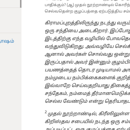
பாதிக்கும்? (ஆ) முதல் நூற்றாண்டில் கொரிந
செல்வதென்ற குழப்பத்தை ஏற்படுத்திய சம்
கிராமப்புறத்திலிருந்து நடந்து வரு
ஒரு சந்தியை அடைகிறார். இப்போத
இடத்திற்கு எந்த வழியில் போவதென
தோஷம்
வந்துவிடுகிறது. அவ்வழியே செல்கி
ஆனால் அவர்கள் சொல்வது ஒன்று
இருப்பதால் அவர் இன்னும் குழம்பிவி
பயணத்தைத் தொடர முடியாமல் அங்க
நம்முடைய நம்பிக்கைகளைக் குறித்த
இவ்வாறே செய்வதறியாது திகைத்து 
சந்தேகம், நம்மைத் தீர்மானமெடுக்க
செல்ல வேண்டும் என்று தெரியாதபடி
2
முதல் நூற்றாண்டில், கிரீஸிலுள்ள
கிறிஸ்தவ சபையில் நடந்த ஒரு சம்ப
அப்படிப்பட்ட ஒரு குழப்பத்தை ஏற்