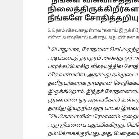
“நீங்கள் விசுவாசத்தில
நிலைத்திருக்கிறீர்
நீங்களே சோதித்தறியு
5, 6. நாம் விசுவாசமுள்ளவர்களாய் இருக்கி
என்ன அளவுகோல் உள்ளது, அது ஏன் கன க
5
பொதுவாக, சோதனை செய்வதற்கு 
அடிப்படைத் தராதரம் அல்லது ஓர்
பார்க்கப்போகிற விஷயத்தில் சோதி
விசுவாசமல்ல, அதாவது நம்முடைய
தனிநபர்களாக நாம்தான் சோதிக்கப
இருக்கிறோம். இந்தச் சோதனையை ந
பூரணமான ஓர் அளவுகோல் உள்ளது.
தாவீது இயற்றிய ஒரு பாடல் இவ்வாறு
“யெகோவாவின் பிரமாணம் குறைவ
அது ஜீவனைப் புதுப்பிக்கிறது; 
நம்பிக்கைக்குரியது, அது பேதைய