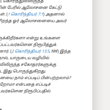
, கொரிந்துவிலிருந்த
ளின் பேரில் ஆலோசனை கேட்டு
ள்.
(
1 கொரிந்தியர் 7:1
)
அதனால்
 சிறந்த ஓர் ஆலோசனையை அவர்
ிருக்கிறீர்களா என்று உங்களை
ப்பட்டவர்களென நிரூபித்துக்
னார்.
(
2 கொரிந்தியர் 13:5
, NW
)
இந்த
ால், யாருடைய வழியில்
ிலிருந்த சகோதரர்களுக்கு
ூட இது பொருந்துகிறது.
ை நாம் எப்படிப் பின்பற்றலாம்?
கிறோமா என்பதை எப்படிச்
்டவர்களென நிரூபிப்பதில்