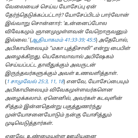
வேலையைச் செய்ய யோசேப்பு ஏன்
தேர்ந்தெடுக்கப்பட்டார்? யோசேப்பிடம் பார்வோன்
இவ்வாறு சொன்னார்: ‘உன்னைப்போல
விவேகமும்
ஞானமுமுள்ளவன் வேறொருவனும்
இல்லை.’
(
ஆதியாகமம் 41:33-39;
45:5
)
அதேபோல்,
அபிகாயிலையும் “மகா புத்திசாலி” என்று பைபிள்
அழைக்கிறது. யெகோவாவால் அபிஷேகம்
செய்யப்பட்ட தாவீதுக்கும் அவருடன்
இருந்தவர்களுக்கும் அவள் உணவளித்தாள்.
(
1 சாமுவேல் 25:3,
11,
18
)
எனவே, யோசேப்பையும்
அபிகாயிலையும் விவேகமுள்ளவர்களென
அழைக்கலாம். ஏனெனில், அவர்கள் கடவுளின்
சித்தம் இன்னதென்று பகுத்துணர்ந்து
முன்யோசனையோடும் நன்கு யோசித்தும்
முடிவெடுத்தார்கள்.
எனவே, உண்மையுள்ள ஊழியனை