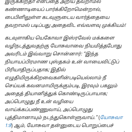
இருக்கிறதா என்பதை அறிய தவறாமல்
கண்ணாடியைப் பார்க்கிறோமென்றால்,
பைபிளிலுள்ள கடவுளுடைய வார்த்தையை
தவறாமல் படிப்பது அதைவிட எவ்வளவு முக்கியம்!
கடவுளாகிய யெகோவா இஸ்ரவேல் மக்களை
வழிநடத்துவதற்கு யோசுவாவை நியமித்தபோது
அவரிடம் இவ்வாறு சொன்னார்: “இந்த
நியாயப்பிரமாண புஸ்தகம் உன் வாயைவிட்டுப்
பிரியாதிருப்பதாக; இதில்
எழுதியிருக்கிறவைகளின்படியெல்லாம் நீ
செய்யக் கவனமாயிருக்கும்படி, இரவும் பகலும்
அதைத் தியானித்துக் கொண்டிருப்பாயாக;
அப்பொழுது நீ உன் வழியை
வாய்க்கப்பண்ணுவாய், அப்பொழுது
புத்திமானாயும் நடந்துகொள்ளுவாய்.”
(
யோசுவா
1:8
)
ஆம், யோசுவா தன்னுடைய பொறுப்பைச்